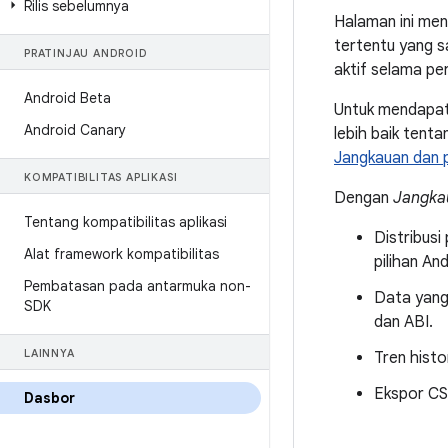
Rilis sebelumnya
Halaman ini men
tertentu yang s
PRATINJAU ANDROID
aktif selama pe
Android Beta
Untuk mendapat
Android Canary
lebih baik tenta
Jangkauan dan 
KOMPATIBILITAS APLIKASI
Dengan
Jangka
Tentang kompatibilitas aplikasi
Distribusi
Alat framework kompatibilitas
pilihan An
Pembatasan pada antarmuka non-
Data yang 
SDK
dan ABI.
LAINNYA
Tren histor
Ekspor CS
Dasbor