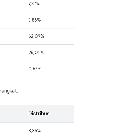
7,37%
3,86%
62,09%
26,01%
0,67%
rangkat:
Distribusi
8,85%