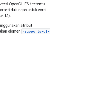
 versi OpenGL ES tertentu.
erarti dukungan untuk versi
k 1.1).
enggunakan atribut
akan elemen
<supports-gl-