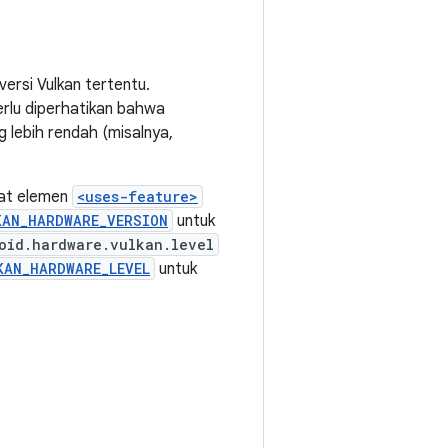
ersi Vulkan tertentu.
Perlu diperhatikan bahwa
g lebih rendah (misalnya,
uat elemen
<uses-feature>
KAN_HARDWARE_VERSION
untuk
oid.hardware.vulkan.level
KAN_HARDWARE_LEVEL
untuk