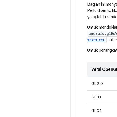
Bagian ini meny
Perlu diperhati
yang lebih renda
Untuk mendeklar
android:glEs
texture>
untuk
Untuk perangka
Versi OpenG
GL 2.0
GL 3.0
GL 3.1