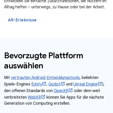
Entwickeln Sie einfache Zusatzfunktionen, die Nutzern im
Alltag helfen – unterwegs, zu Hause oder bei der Arbeit.
AR-Erlebnisse
Bevorzugte Plattform
auswählen
Mit
vertrauten Android-Entwicklungstools
, beliebten
Spiele-Engines (
Unity
,
Godot
und
Unreal Engine
),
den offenen Standards von
OpenXR
oder dem weit
verbreiteten
WebXR
können Sie Apps für die nächste
Generation von Computing erstellen.