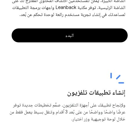
الشاشة الكبيرة. يمكن للمستخدمين اكتشاف المحتوى المقترَح لك على
الشاشة الرئيسية. توفر مكتبة Leanback واجهات برمجة التطبيقات
لمساعدتك في إنشاء تجربة مستخدم رائعة لوحدة تحكم عن بُعد.
البدء
إنشاء تطبيقات تلفزيون
ولإنجاح تطبيقك على أجهزة التلفزيون، صمِّم تخطيطات جديدة توفر
عرضًا واضحًا وواضحًا من على بُعد 3 أقدام وتنقل بسيط يعمل فقط من
خلال لوحة توجيهية وزر اختيار.