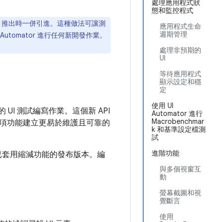
處理應用程式狀
態和監控程式
推出時一併引進。這種做法可讓測
應用程式生命
週期管理
utomator 進行任何新開發作業。
處理非預期的
UI
等待應用程式
顯示設定和穩
定
使用 UI
id 的 UI 測試編寫作業。這個新 API
Automator 進行
Macrobenchmar
項功能建立更易於維護且可靠的
k 和基準設定檔測
試
進階功能
測試已套用縮減功能的發布版本。編
與多個視窗互
動
螢幕截圖和視
覺斷言
使用