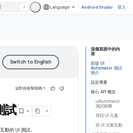
/
Android Studio
登入
這個頁面中的內
容
新版 UI
Automator 測試
簡介
設定專案
這對你有幫助嗎？
核心 API 概念
uiAutomator
化測試
測試範圍
尋找 UI 元素
與 UI 元素互動
互動的 UI 測試。