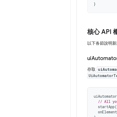
核心 API
以下各節說明新版 U
ui
Automat
存取
uiAutoma
UiAutomatorT
uiAutomator
// All yo
startApp
(
onElement