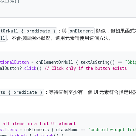
kAllow
()
ntOrNull { predicate }
：與
onElement
類似，但如果函式
ll
。不會擲回例外狀況。選用元素請使用這個方法。
tionalButton
=
onElementOrNull
{
textAsString
()
==
"Ski
alButton
?.
click
()
// Click only if the button exists
nts { predicate }
：等待直到至少有一個 UI 元素符合指定述
 all items in a list Ui element
stItems
=
onElements
{
className
==
"android.widget.Tex
ems
.
forEach
{
it
.
click
()
}