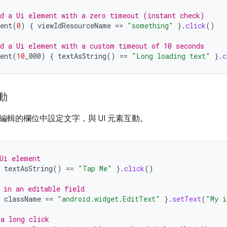
d a Ui element with a zero timeout (instant check)
ent
(
0
)
{
viewIdResourceName
==
"something"
}.
click
()
d a Ui element with a custom timeout of 10 seconds
ent
(
10
_000
)
{
textAsString
()
==
"Long loading text"
}.
c
互動
編輯的欄位中設定文字，與 UI 元素互動。
Ui element
textAsString
()
==
"Tap Me"
}.
click
()
 in an editable field
className
==
"android.widget.EditText"
}.
setText
(
"My i
a long click