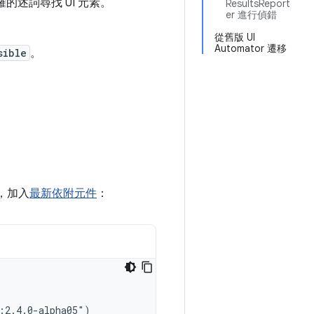
的述詞尋找 UI 元素。
ResultsReport
er 進行偵錯
從舊版 UI
Automator 遷移
sible
。
，加入
最新依附元件
：
:2.4.0-alpha05")
