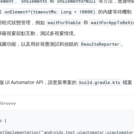
lement
、
onElements
和
onElementOrNull
等方法，透過明確
素
onElement*(timeoutMs: Long = 10000)
的內建等待機制
用程式狀態管理，例如
waitForStable
和
waitForAppToBeVi
障礙視窗節點互動，測試多視窗情境。
截圖功能，以及用於視覺測試和偵錯的
ResultsReporter
。
UI Automator API，請更新專案的
build.gradle.kts
檔案
Groovy
 {

stImplementation("androidx.test.uiautomator:uiautomator