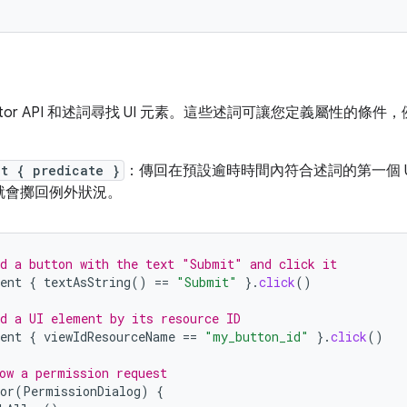
tomator API 和述詞尋找 UI 元素。這些述詞可讓您定義屬性
nt { predicate }
：傳回在預設逾時時間內符合述詞的第一個 U
就會擲回例外狀況。
d a button with the text "Submit" and click it
ent
{
textAsString
()
==
"Submit"
}.
click
()
d a UI element by its resource ID
ent
{
viewIdResourceName
==
"my_button_id"
}.
click
()
ow a permission request
or
(
PermissionDialog
)
{