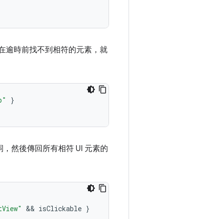
在逾時前找不到相符的元素，就
p"
}
詞，然後傳回所有相符 UI 元素的
tView"
 && 
isClickable
}