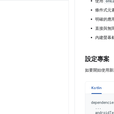
使用
onE
條件式元
明確的應
直接與無
內建螢幕
設定專案
如要開始使用新版 
Kotlin
dependencies
  ...

  androidTe