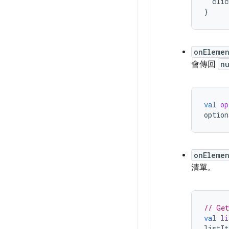
clic
}
onEleme
會傳回
nu
val
op
option
onEleme
清單。
// Get
val
li
listIt