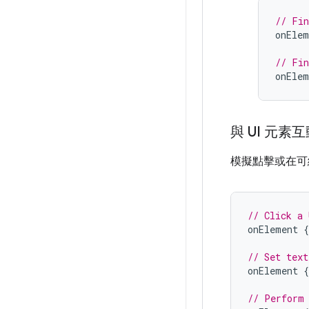
// Fin
onElem
// Fin
onElem
與 UI 元素
模擬點擊或在可
// Click a 
onElement
{
// Set text
onElement
{
// Perform 