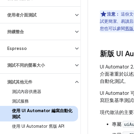
注意：
這份文件
使用者介面測試
試更簡潔、易讀且穩
您也可以參閱
舊版 
持續整合
Espresso
新版 UI A
測試不同的螢幕大小
UI Automato
介面著重於以述
自動化測試。
測試其他元件
測試內容供應器
UI Autom
寫巨集基準測試時，
測試服務
使用 UI Automator 編寫自動化
現代做法的主要
測試
專屬
uiA
使用 UI Automator 舊版 API