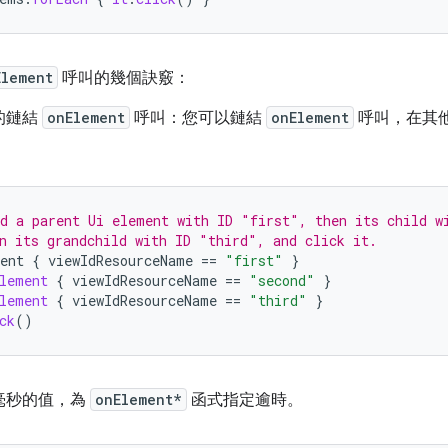
Element
呼叫的幾個訣竅：
的鏈結
onElement
呼叫：您可以鏈結
onElement
呼叫，在其他
。
d a parent Ui element with ID "first", then its child w
n its grandchild with ID "third", and click it.
ent
{
viewIdResourceName
==
"first"
}
lement
{
viewIdResourceName
==
"second"
}
lement
{
viewIdResourceName
==
"third"
}
ck
()
毫秒的值，為
onElement*
函式指定逾時。