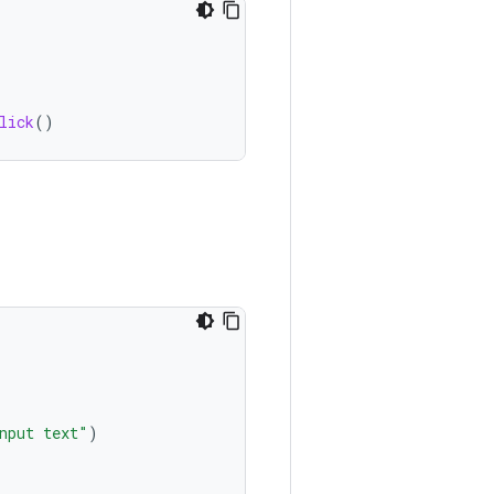
lick
()
nput text"
)