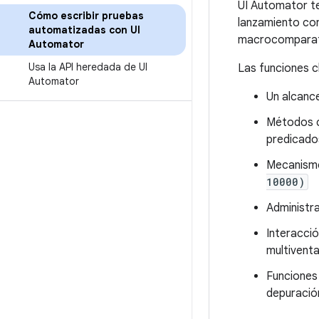
UI Automator te
Cómo escribir pruebas
lanzamiento con
automatizadas con UI
macrocomparat
Automator
Usa la API heredada de UI
Las funciones c
Automator
Un alcanc
Métodos
predicado
Mecanismo
10000)
Administra
Interacció
multiventa
Funciones 
depuració