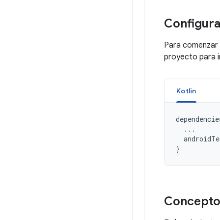
Configura
Para comenzar a
proyecto para in
Kotlin
dependencies
  ...

  androidTe
Conceptos