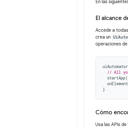
En las siguient
El alcance d
Accede a todas
crea un
UiAut
operaciones de
uiAutomator
// All yo
startApp
(
onElement
}
Cómo encont
Usa las APIs de