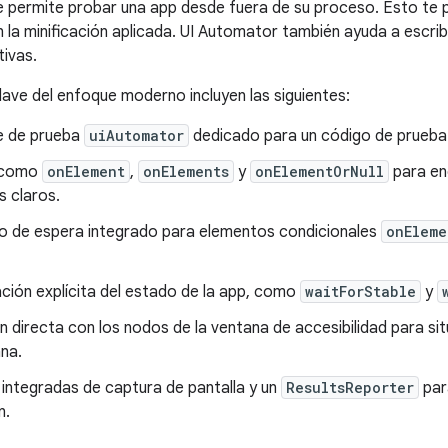
 permite probar una app desde fuera de su proceso. Esto te 
 la minificación aplicada. UI Automator también ayuda a escrib
ivas.
lave del enfoque moderno incluyen las siguientes:
e de prueba
uiAutomator
dedicado para un código de prueba 
 como
onElement
,
onElements
y
onElementOrNull
para en
s claros.
 de espera integrado para elementos condicionales
onEleme
ción explícita del estado de la app, como
waitForStable
y
n directa con los nodos de la ventana de accesibilidad para s
na.
integradas de captura de pantalla y un
ResultsReporter
par
n.