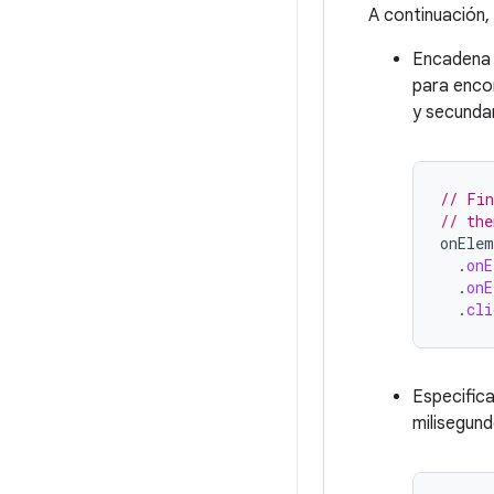
A continuación,
Encadena 
para enco
y secundar
// Fin
// the
onElem
.
onE
.
onE
.
cli
Especific
milisegund