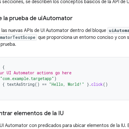
es secciones, se describen los conceptos básicos de la API de
e la prueba de ui
Automator
 las nuevas APIs de UI Automator dentro del bloque
uiAutom
omatorTestScope
que proporciona un entorno conciso y con s
 prueba.
{
ur UI Automator actions go here
"com.example.targetapp"
)
{
textAsString
()
==
"Hello, World!"
}.
click
()
rar elementos de la IU
 UI Automator con predicados para ubicar elementos de la IU.