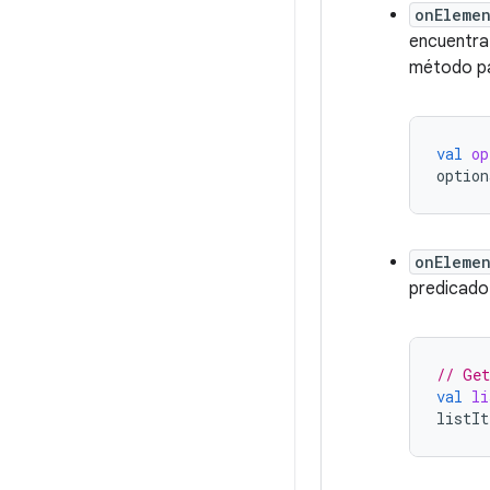
onEleme
encuentra
método pa
val
op
option
onEleme
predicado 
// Get
val
li
listIt