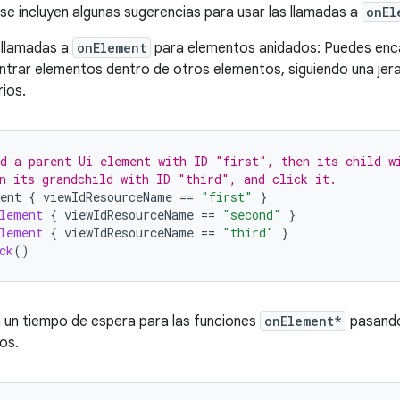
 se incluyen algunas sugerencias para usar las llamadas a
onEl
llamadas a
onElement
para elementos anidados: Puedes enc
ntrar elementos dentro de otros elementos, siguiendo una jera
ios.
d a parent Ui element with ID "first", then its child w
n its grandchild with ID "third", and click it.
ent
{
viewIdResourceName
==
"first"
}
lement
{
viewIdResourceName
==
"second"
}
lement
{
viewIdResourceName
==
"third"
}
ck
()
a un tiempo de espera para las funciones
onElement*
pasando
os.