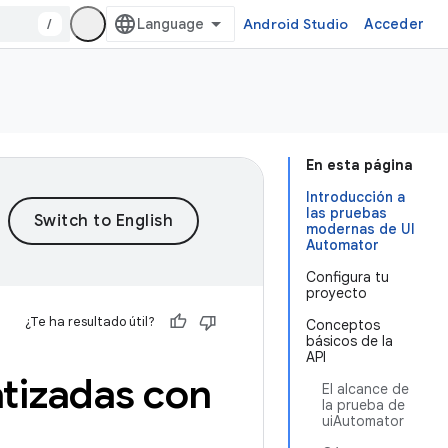
/
Android Studio
Acceder
En esta página
Introducción a
las pruebas
modernas de UI
Automator
Configura tu
proyecto
¿Te ha resultado útil?
Conceptos
básicos de la
API
tizadas con
El alcance de
la prueba de
uiAutomator