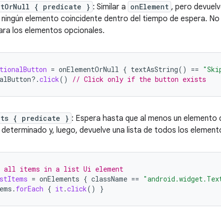
ntOrNull { predicate }
: Similar a
onElement
, pero devuel
 ningún elemento coincidente dentro del tiempo de espera. No 
ra los elementos opcionales.
tionalButton
=
onElementOrNull
{
textAsString
()
==
"Ski
alButton
?.
click
()
// Click only if the button exists
nts { predicate }
: Espera hasta que al menos un elemento d
determinado y, luego, devuelve una lista de todos los elemento
 all items in a list Ui element
stItems
=
onElements
{
className
==
"android.widget.Tex
ems
.
forEach
{
it
.
click
()
}