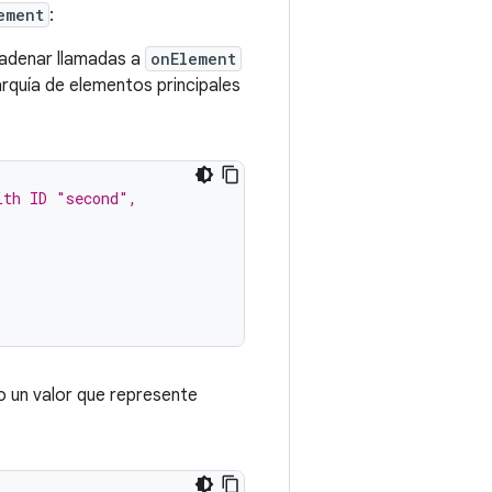
ement
:
adenar llamadas a
onElement
rquía de elementos principales
ith ID "second",
 un valor que represente