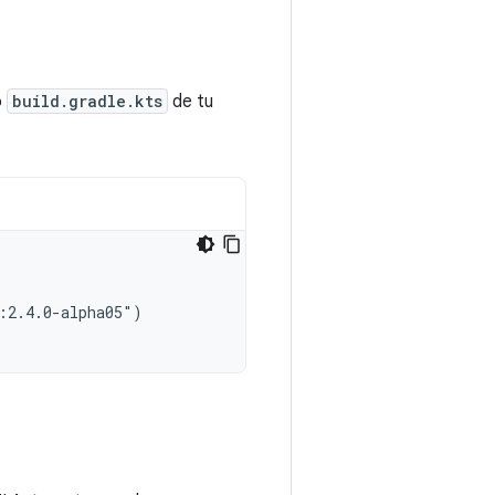
o
build.gradle.kts
de tu
:2.4.0-alpha05")
