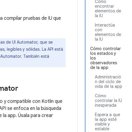
Cómo
encontrar
elementos de
la IU
a compilar pruebas de IU que
Interactúa
con
elementos de
la IU
as de UI Automator, que se
Cómo controlar
, legibles y sólidas. La API está
los estados y
I Automator. También está
los
observadores
de la app
Administració
n del ciclo de
vida de la app
omator
Cómo
controlar la IU
o y compatible con Kotlin que
inesperada
e API se enfoca en la búsqueda
Espera a que
 la app. Úsala para crear
la app esté
visible y
estable