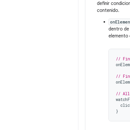
definir condici
contenido.
onEleme
dentro de
elemento 
// Fin
onElem
// Fin
onElem
// All
watchF
clic
}