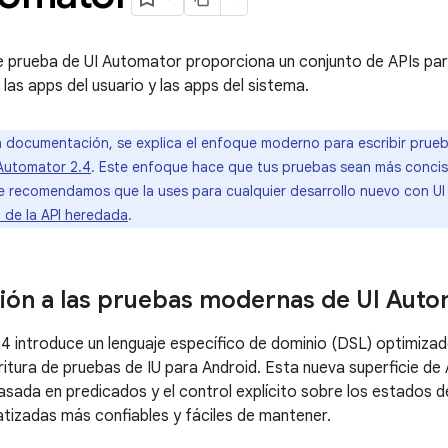
 prueba de UI Automator proporciona un conjunto de APIs par
las apps del usuario y las apps del sistema.
 documentación, se explica el enfoque moderno para escribir prueb
Automator 2.4
. Este enfoque hace que tus pruebas sean más concisas
 te recomendamos que la uses para cualquier desarrollo nuevo con U
 de la API heredada
.
ión a las pruebas modernas de UI Aut
4 introduce un lenguaje específico de dominio (DSL) optimizad
scritura de pruebas de IU para Android. Esta nueva superficie d
sada en predicados y el control explícito sobre los estados de
izadas más confiables y fáciles de mantener.