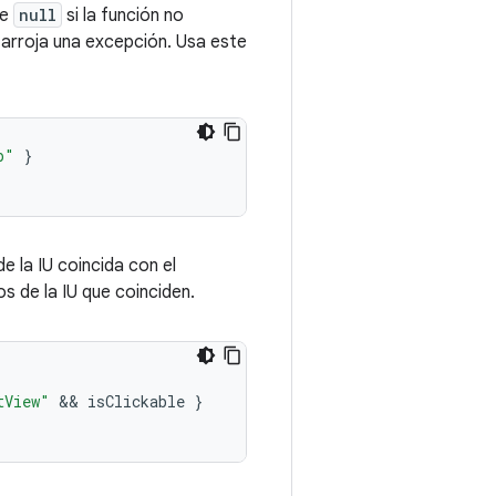
ve
null
si la función no
arroja una excepción. Usa este
p"
}
e la IU coincida con el
s de la IU que coinciden.
tView"
 && 
isClickable
}