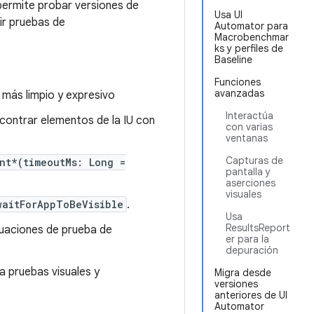
permite probar versiones de
Usa UI
ir pruebas de
Automator para
Macrobenchmar
ks y perfiles de
Baseline
Funciones
avanzadas
más limpio y expresivo
Interactúa
contrar elementos de la IU con
con varias
ventanas
Capturas de
nt*(timeoutMs: Long =
pantalla y
aserciones
visuales
waitForAppToBeVisible
.
Usa
ResultsReport
ituaciones de prueba de
er para la
depuración
a pruebas visuales y
Migra desde
versiones
anteriores de UI
Automator