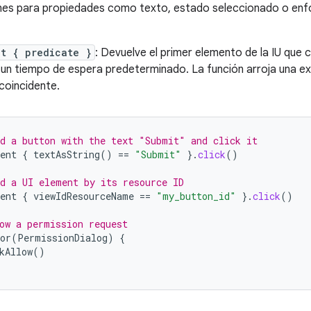
ones para propiedades como texto, estado seleccionado o enfo
nt { predicate }
: Devuelve el primer elemento de la IU que 
 un tiempo de espera predeterminado. La función arroja una ex
coincidente.
d a button with the text "Submit" and click it
ent
{
textAsString
()
==
"Submit"
}.
click
()
d a UI element by its resource ID
ent
{
viewIdResourceName
==
"my_button_id"
}.
click
()
ow a permission request
or
(
PermissionDialog
)
{
kAllow
()