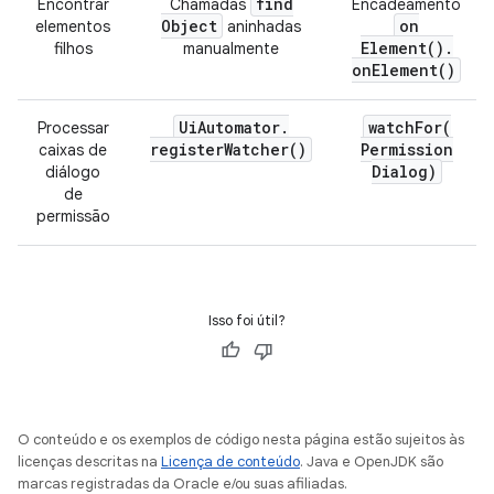
find
Encontrar
Chamadas
Encadeamento
Object
on
elementos
aninhadas
Element(
)
.
filhos
manualmente
on
Element(
)
Ui
Automator
.
watchFor(
Processar
register
Watcher(
)
Permission
caixas de
Dialog)
diálogo
de
permissão
Isso foi útil?
O conteúdo e os exemplos de código nesta página estão sujeitos às
licenças descritas na
Licença de conteúdo
. Java e OpenJDK são
marcas registradas da Oracle e/ou suas afiliadas.