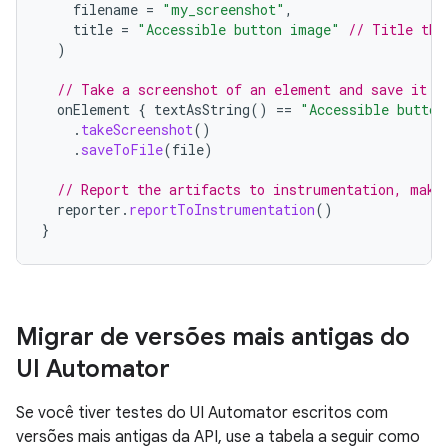
filename
=
"my_screenshot"
,
title
=
"Accessible button image"
// Title tha
)
// Take a screenshot of an element and save it u
onElement
{
textAsString
()
==
"Accessible button
.
takeScreenshot
()
.
saveToFile
(
file
)
// Report the artifacts to instrumentation, maki
reporter
.
reportToInstrumentation
()
}
Migrar de versões mais antigas do
UI Automator
Se você tiver testes do UI Automator escritos com
versões mais antigas da API, use a tabela a seguir como