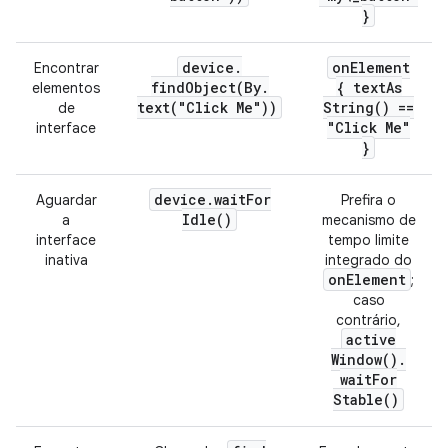
}
device
.
on
Element
Encontrar
findObject(
By
.
{
text
As
elementos
text(
"Click Me"))
String(
) ==
de
"Click Me"
interface
}
device
.
wait
For
Aguardar
Prefira o
Idle(
)
a
mecanismo de
interface
tempo limite
inativa
integrado do
on
Element
;
caso
contrário,
active
Window(
)
.
wait
For
Stable(
)