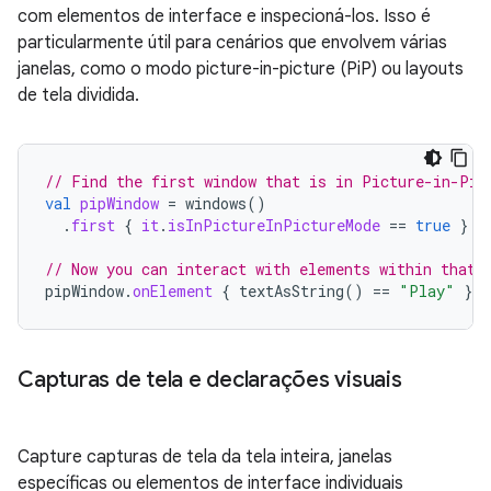
com elementos de interface e inspecioná-los. Isso é
particularmente útil para cenários que envolvem várias
janelas, como o modo picture-in-picture (PiP) ou layouts
de tela dividida.
// Find the first window that is in Picture-in-Pic
val
pipWindow
=
windows
()
.
first
{
it
.
isInPictureInPictureMode
==
true
}
// Now you can interact with elements within that 
pipWindow
.
onElement
{
textAsString
()
==
"Play"
}.
c
Capturas de tela e declarações visuais
Capture capturas de tela da tela inteira, janelas
específicas ou elementos de interface individuais