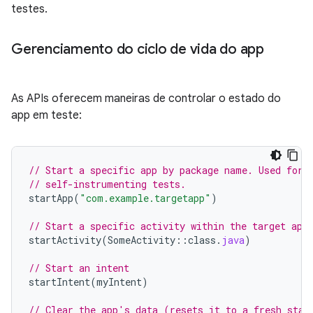
testes.
Gerenciamento do ciclo de vida do app
As APIs oferecem maneiras de controlar o estado do
app em teste:
// Start a specific app by package name. Used for 
// self-instrumenting tests.
startApp
(
"com.example.targetapp"
)
// Start a specific activity within the target app
startActivity
(
SomeActivity
::
class
.
java
)
// Start an intent
startIntent
(
myIntent
)
// Clear the app's data (resets it to a fresh stat