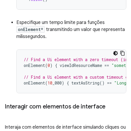
Especifique um tempo limite para funções
onElement*
transmitindo um valor que representa
milissegundos.
// Find a Ui element with a zero timeout (ins
onElement
(
0
)
{
viewIdResourceName
==
"somethi
// Find a Ui element with a custom timeout of
onElement
(
10
_000
)
{
textAsString
()
==
"Long l
Interagir com elementos de interface
Interaja com elementos de interface simulando cliques ou