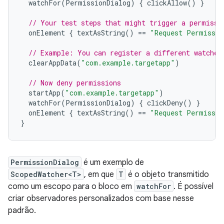
watchFor
(
PermissionDialog
)
{
clickAllow
()
}
// Your test steps that might trigger a permissi
onElement
{
textAsString
()
==
"Request Permissio
// Example: You can register a different watcher
clearAppData
(
"com.example.targetapp"
)
// Now deny permissions
startApp
(
"com.example.targetapp"
)
watchFor
(
PermissionDialog
)
{
clickDeny
()
}
onElement
{
textAsString
()
==
"Request Permissio
}
PermissionDialog
é um exemplo de
ScopedWatcher<T>
, em que
T
é o objeto transmitido
como um escopo para o bloco em
watchFor
. É possível
criar observadores personalizados com base nesse
padrão.