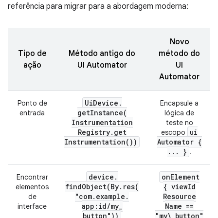
referência para migrar para a abordagem moderna:
Novo
Tipo de
Método antigo do
método do
ação
UI Automator
UI
Automator
Ui
Device
.
Ponto de
Encapsule a
getInstance(
entrada
lógica de
Instrumentation
teste no
Registry
.
get
ui
escopo
Instrumentation(
))
Automator {
.
.
.
}
.
device
.
on
Element
Encontrar
findObject(
By
.
res(
{ view
Id
elementos
"com
.
example
.
Resource
de
app:id
/
my
_
Name ==
interface
button"))
"my\
_
button"