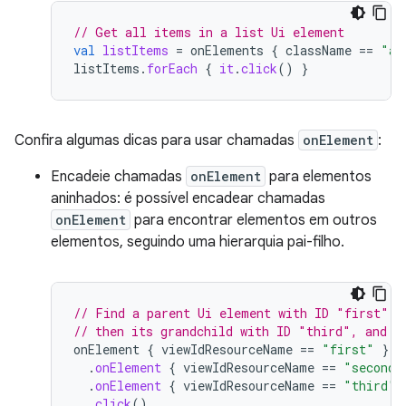
// Get all items in a list Ui element
val
listItems
=
onElements
{
className
==
"an
listItems
.
forEach
{
it
.
click
()
}
Confira algumas dicas para usar chamadas
onElement
:
Encadeie chamadas
onElement
para elementos
aninhados: é possível encadear chamadas
onElement
para encontrar elementos em outros
elementos, seguindo uma hierarquia pai-filho.
// Find a parent Ui element with ID "first", 
// then its grandchild with ID "third", and c
onElement
{
viewIdResourceName
==
"first"
}
.
onElement
{
viewIdResourceName
==
"second"
.
onElement
{
viewIdResourceName
==
"third"
.
click
()