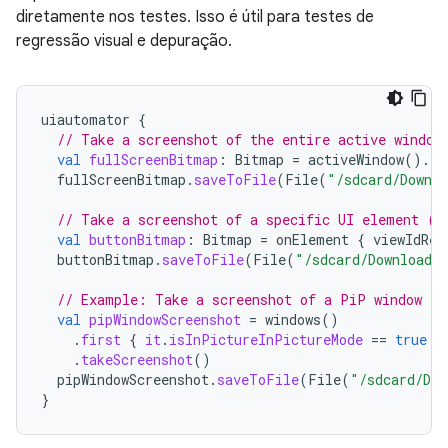
diretamente nos testes. Isso é útil para testes de
regressão visual e depuração.
uiautomator
{
// Take a screenshot of the entire active window
val
fullScreenBitmap
:
Bitmap
=
activeWindow
().
ta
fullScreenBitmap
.
saveToFile
(
File
(
"/sdcard/Downlo
// Take a screenshot of a specific UI element (e
val
buttonBitmap
:
Bitmap
=
onElement
{
viewIdRes
buttonBitmap
.
saveToFile
(
File
(
"/sdcard/Download/
// Example: Take a screenshot of a PiP window
val
pipWindowScreenshot
=
windows
()
.
first
{
it
.
isInPictureInPictureMode
==
true
}
.
takeScreenshot
()
pipWindowScreenshot
.
saveToFile
(
File
(
"/sdcard/Dow
}