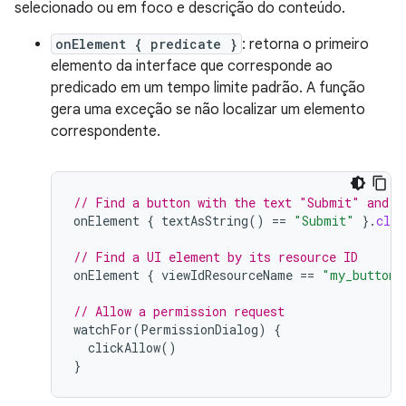
selecionado ou em foco e descrição do conteúdo.
onElement { predicate }
: retorna o primeiro
elemento da interface que corresponde ao
predicado em um tempo limite padrão. A função
gera uma exceção se não localizar um elemento
correspondente.
// Find a button with the text "Submit" and c
onElement
{
textAsString
()
==
"Submit"
}.
clic
// Find a UI element by its resource ID
onElement
{
viewIdResourceName
==
"my_button_
// Allow a permission request
watchFor
(
PermissionDialog
)
{
clickAllow
()
}