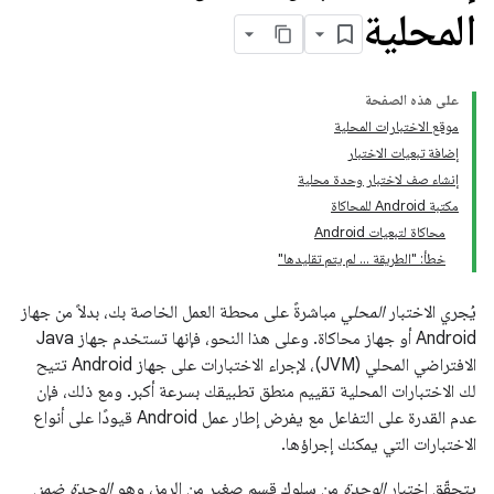
المحلية
على هذه الصفحة
موقع الاختبارات المحلية
إضافة تبعيات الاختبار
إنشاء صف لاختبار وحدة محلية
مكتبة Android للمحاكاة
محاكاة لتبعيات Android
خطأ: "الطريقة ... لم يتم تقليدها"
يُجري الاختبار
المحلي
مباشرةً على محطة العمل الخاصة بك، بدلاً من جهاز
Android أو جهاز محاكاة. وعلى هذا النحو، فإنها تستخدم جهاز Java
الافتراضي المحلي (JVM)، لإجراء الاختبارات على جهاز Android تتيح
لك الاختبارات المحلية تقييم منطق تطبيقك بسرعة أكبر. ومع ذلك، فإن
عدم القدرة على التفاعل مع يفرض إطار عمل Android قيودًا على أنواع
الاختبارات التي يمكنك إجراؤها.
يتحقّق اختبار
الوحدة
من سلوك قسم صغير من الرمز، وهو
الوحدة ضمن