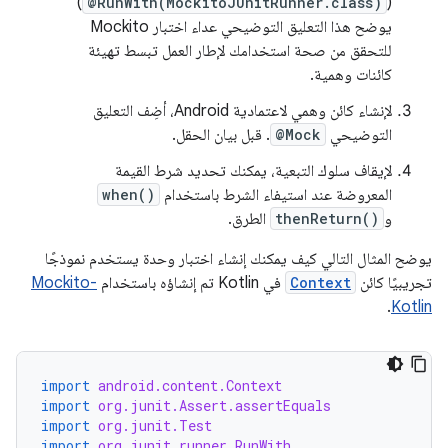
)
@RunWith(MockitoJUnitRunner.class)
(
يوضح هذا التعليق التوضيحي عداء اختبار Mockito
للتحقق من صحة استخدامك لإطار العمل تبسط تهيئة
كائنات وهمية.
لإنشاء كائن وهمي لاعتمادية Android، أضِف التعليق
التوضيحي
@Mock
. قبل بيان الحقل.
لإيقاف سلوك التبعية، يمكنك تحديد شرط القيمة
المعروضة عند استيفاء الشرط باستخدام
when()
و
thenReturn()
الطرق.
يوضح المثال التالي كيف يمكنك إنشاء اختبار وحدة يستخدم نموذجًا
تجريبيًا كائن
Context
في Kotlin تم إنشاؤه باستخدام
Mockito-
.
Kotlin
import
android.content.Context
import
org.junit.Assert.assertEquals
import
org.junit.Test
import
org.junit.runner.RunWith