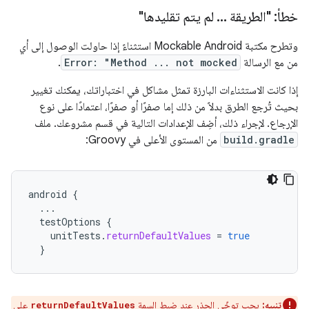
خطأ: "الطريقة
.
.
.
لم يتم تقليدها"
وتطرح مكتبة Mockable Android استثناءً إذا حاولت الوصول إلى أي
من مع الرسالة
Error: "Method ... not mocked
.
إذا كانت الاستثناءات البارزة تمثل مشاكل في اختباراتك، يمكنك تغيير
بحيث تُرجع الطرق بدلاً من ذلك إما صفرًا أو صفرًا، اعتمادًا على نوع
الإرجاع. لإجراء ذلك، أضِف الإعدادات التالية في قسم مشروعك. ملف
build.gradle
من المستوى الأعلى في Groovy:
android
{
...
testOptions
{
unitTests
.
returnDefaultValues
=
true
}
تنبيه:
يجب توخّي الحذر عند ضبط السمة
على
returnDefaultValues