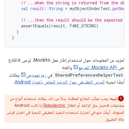
// ...when the string is returned from the obj
val
result
:
String
=
myObjectUnderTest
.
getName
// ...then the result should be the expected o
assertEquals
(
result
,
FAKE_STRING
)
}
}
لمزيد من المعلومات حول استخدام إطار عمل Mockito، يُرجى الاطّلاع
على
Mockito API. المرجع
والفئة
SharedPreferencesHelperTest
في
رمز نموذجي
يمكنك
أيضًا تجربة
الدرس التطبيقي حول الترميز الخاص باختبار Android
.
تنبيه:
يجب تجنُّب النماذج المعقّدة. بدلاً من ذلك، يمكنك استخدام أنواع من
مضاعفات الاختبار مثل الزائفة، أو الظلال
Robolectric
إذا كانت Android
الصفوف. أيضًا، ضع في اعتبارك استخدام التنفيذ الحقيقي للتبعية في اختبار قياس
حالة التطبيق.