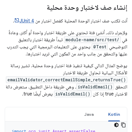
إنشاء صف لاختبار وحدة محلية
أنت تكتب صف اختبار الوحدة المحلية كفصل اختبار من
JUnit 4
.
ولإجراء ذلك، أنشئ فئة تحتوي على طريقة اختبار واحدة أو أكثر، وعادةً
في
module-name/src/test/
تبدأ طريقة اختبار بالتعليق
التوضيحي
@Test
يحتوي على التعليمات البرمجية التي يجب التدرب
عليها والتحقق من جانب واحد من المكون التي تريد اختبارها.
يوضح المثال التالي كيفية تنفيذ فئة اختبار وحدة محلية. تشير رسالة
الأشكال البيانية تحاول طريقة الاختبار
emailValidator_correctEmailSimple_returnsTrue()
التحقق
isValidEmail()
، وهي طريقة داخل التطبيق. ستعرض دالة
الاختبار true إذا كان
isValidEmail()
يعرض أيضًا true.
Java
Kotlin
import
org.junit.Assert.assertFalse