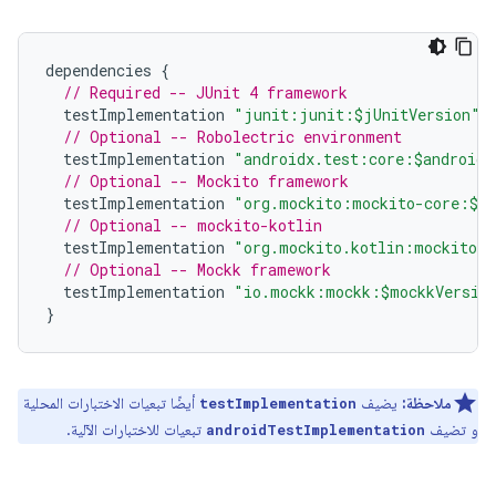
dependencies
{
// Required -- JUnit 4 framework
testImplementation
"junit:junit:$jUnitVersion"
// Optional -- Robolectric environment
testImplementation
"androidx.test:core:$androidX
// Optional -- Mockito framework
testImplementation
"org.mockito:mockito-core:$mo
// Optional -- mockito-kotlin
testImplementation
"org.mockito.kotlin:mockito-k
// Optional -- Mockk framework
testImplementation
"io.mockk:mockk:$mockkVersio
}
ملاحظة:
يضيف
أيضًا تبعيات الاختبارات المحلية
testImplementation
و تضيف
تبعيات للاختبارات الآلية.
androidTestImplementation