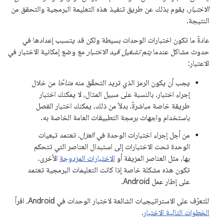
الاختبار
. يقوم بذلك عن طريق تنفيذ هذه التعليمة البرمجية والتحقق من
النتيجة.
عادةً ما تكون اختبارات الوحدات بسيطة ولكن قد يتسبب إعدادها في
حدوث مشاكل عندما
يتم تشغيل قيد الاختبار
مع وضع إمكانية الاختبار في
الاعتبار:
يجب أن يكون الرمز الذي تريد التحقّق منه
متاحًا
من خلال
إجراء اختبار. بالنسبة على سبيل المثال، لا يمكنك اختبار
طريقة خاصة مباشرةً. بدلاً من ذلك، يمكنك اختبار الفصل
باستخدام واجهات برمجة التطبيقات العامة الخاصة به.
من أجل إجراء اختبارات الوحدة في
العزل
، تعتمد تبعيات
الوحدة تحت الاختبارات إلى استبدال العناصر التي تتحكم
بها، مثل العناصر المزيفة أو
الاختبارات المزدوجة
الأخرى.
تكون هذه مشكلة خاصة إذا كانت التعليمات البرمجية تعتمد
على إطار عمل Android.
للتعرّف على الاستراتيجيات الشائعة لاختبار الوحدات في Android، اقرأ
الخطوات التالية الاختبار
.