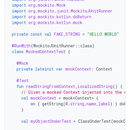
import
org.mockito.Mock
import
org.mockito.junit.MockitoJUnitRunner
import
org.mockito.kotlin.doReturn
import
org.mockito.kotlin.mock
private
const
val
FAKE_STRING
=
"HELLO WORLD"
@RunWith
(
MockitoJUnitRunner
::
class
)
class
MockedContextTest
{
@Mock
private
lateinit
var
mockContext
:
Context
@Test
fun
readStringFromContext_LocalizedString
()
{
// Given a mocked Context injected into the ob
val
mockContext
=
mock<Context>
{
on
{
getString
(
R
.
string
.
name_label
)
}
doRe
}
val
myObjectUnderTest
=
ClassUnderTest
(
mockCon