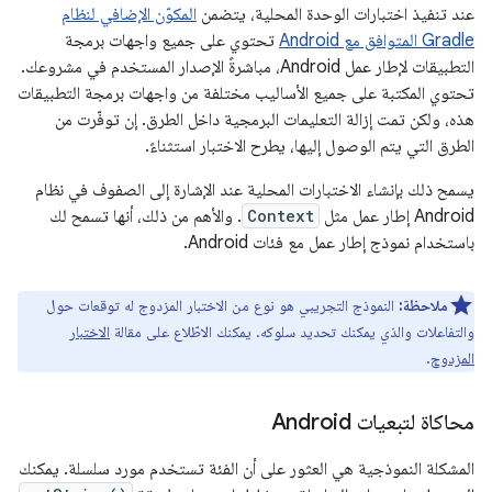
عند تنفيذ اختبارات الوحدة المحلية، يتضمن
المكوّن الإضافي لنظام
Gradle المتوافق مع Android
تحتوي على جميع واجهات برمجة
التطبيقات لإطار عمل Android، مباشرةً الإصدار المستخدم في مشروعك.
تحتوي المكتبة على جميع الأساليب مختلفة من واجهات برمجة التطبيقات
هذه، ولكن تمت إزالة التعليمات البرمجية داخل الطرق. إن توفّرت من
الطرق التي يتم الوصول إليها، يطرح الاختبار استثناءً.
يسمح ذلك بإنشاء الاختبارات المحلية عند الإشارة إلى الصفوف في نظام
Android إطار عمل مثل
Context
. والأهم من ذلك، أنها تسمح لك
باستخدام نموذج إطار عمل مع فئات Android.
ملاحظة:
النموذج التجريبي هو نوع من الاختبار المزدوج له توقعات حول
والتفاعلات والذي يمكنك تحديد سلوكه. يمكنك الاطّلاع على مقالة
الاختبار
المزدوج
.
محاكاة لتبعيات Android
المشكلة النموذجية هي العثور على أن الفئة تستخدم مورد سلسلة. يمكنك