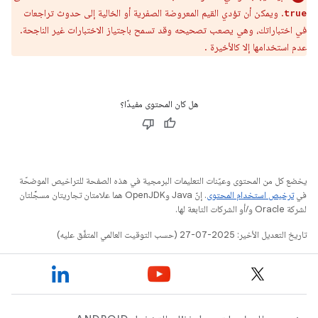
. ويمكن أن تؤدي القيم المعروضة الصفرية أو الخالية إلى حدوث تراجعات
true
في اختباراتك، وهي يصعب تصحيحه وقد تسمح باجتياز الاختبارات غير الناجحة.
عدم استخدامها إلا كالأخيرة .
هل كان المحتوى مفيدًا؟
يخضع كل من المحتوى وعيّنات التعليمات البرمجية في هذه الصفحة للتراخيص الموضحّة
في
ترخيص استخدام المحتوى
. إنّ Java وOpenJDK هما علامتان تجاريتان مسجَّلتان
لشركة Oracle و/أو الشركات التابعة لها.
تاريخ التعديل الأخير: 2025-07-27 (حسب التوقيت العالمي المتفَّق عليه)