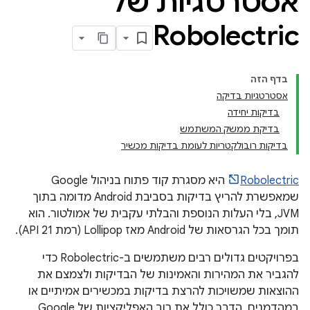
אסטרטגיות של
Robolectric
בדף הזה
אסטרטגיות בדיקה
בדיקות יחידה
בדיקת ממשק המשתמש
בדיקות רובולקטריות לעומת בדיקות מכשיר
Robolectric
היא מסגרת קוד פתוח בניהול Google
שמאפשרת להריץ בדיקות בסביבת Android מדומה בתוך
JVM, בלי העלות הנוספת והבלתי עקבית של אמולטור. הוא
תומך בכל הגרסאות של Android מאז Lollipop (רמת API 21).
בפרויקטים גדולים רבים משתמשים ב-Robolectric כדי
להגביר את המהירות והאמינות של הבדיקות ולצמצם את
ההוצאות שמשויכות להרצת בדיקות במכשירים אמיתיים או
במהדמנים. הדבר כולל את רוב האפליקציות של Google,