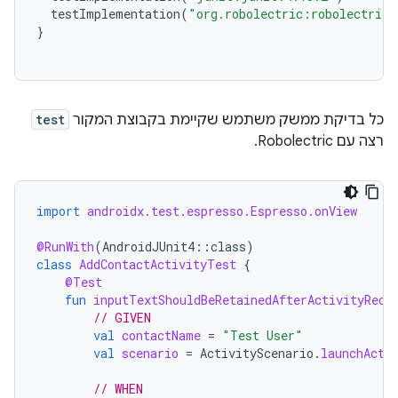
testImplementation
(
"org.robolectric:robolectric:
}
כל בדיקת ממשק משתמש שקיימת בקבוצת המקור
test
רצה עם Robolectric.
import
androidx.test.espresso.Espresso.onView
@RunWith
(
AndroidJUnit4
::
class
)
class
AddContactActivityTest
{
@Test
fun
inputTextShouldBeRetainedAfterActivityRecr
// GIVEN
val
contactName
=
"Test User"
val
scenario
=
ActivityScenario
.
launchActi
// WHEN