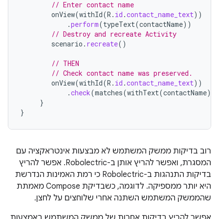
// Enter contact name
onView
(
withId
(
R
.
id
.
contact_name_text
))
.
perform
(
typeText
(
contactName
))
// Destroy and recreate Activity
scenario
.
recreate
()
// THEN
// Check contact name was preserved.
onView
(
withId
(
R
.
id
.
contact_name_text
))
.
check
(
matches
(
withText
(
contactName
))
}
}
רוב בדיקות ממשק המשתמש לא מבצעות אינטראקציה עם
המסגרת, ואפשר להריץ אותן ב-Robolectric. אפשר להריץ
בדיקות התנהגות ב-Robolectric כי רמת האמינות הנדרשת
היא יותר ממספיקה. לדוגמה, כשבדיקת Compose מאמתת
שהממשק המשתמש השתנה אחרי שלוחצים על לחצן.
אפשר להריץ בדיקות אחרות של ממשק המשתמש באמצעות