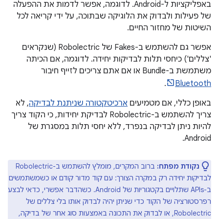
באפליקציות ל-Android. לדוגמה, אפשר לדמות את ההפעלה
של פעילות ולבדוק את הלוגיקה שבתוכה, על ידי קריאה לכל
השיטות של מחזור החיים.
אפשר גם להשתמש ב-Fakes של Robolectric (שנקראים
'צללים') כיחסי תלות לבדיקות יחידה. לדוגמה, אם הכיתה
משתמשת ב-Bundle או אם אתם צריכים לזייף חיבור
.
Bluetooth
באופן כללי, אם מטמיעים
ארכיטקטורה שניתנת לבדיקה
, לא
צריך להשתמש ב-Robolectric לבדיקת יחידות, כי הקוד צריך
להיות ניתן לבדיקה בנפרד, ללא יחסי תלות במסגרת של
Android.
נקודת מפתח:
ברוב המקרים, מומלץ להשתמש ב-Robolectric
לבדיקות יחידה רק במקרה הצורך: עם קוד מדור קודם או כשמשתמשים
ב-APIs שתלויים בקטגוריות של Android. כשהדבר אפשרי, כדאי לבצע
רפרסטורציה של הקוד כדי שניתן יהיה לבדוק אותו בלי צללים של
Robolectric, או לבדוק את התכונה באמצעות סוג אחר של בדיקה,