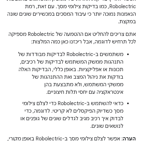
Robolectric, כמו בדיקות צילומי מסך. עם זאת, רמת
הנאמנות נמוכה יותר כי עיבוד המסכים במכשירים שונים שונה
במקצת.
אתם צריכים להחליט אם ההטמעה של Robolectric מספיקה
לכל תרחיש לדוגמה, אבל ריכזנו כאן כמה המלצות:
משתמשים ב-Robolectric לבדיקות מבודדות של
התנהגות ממשק המשתמש לבדיקות של רכיבים,
תכונות או אפליקציות. באופן כללי, הבדיקות האלה
בודקות את ניהול המצב ואת ההתנהגות של
ממשקי המשתמש, ולא מתבצעת בהן
אינטראקציה עם יחסי תלות חיצוניים.
כדאי להשתמש ב-Robolectric כדי לצלם צילומי
מסך כשדיוק הפיקסלים לא קריטי. לדוגמה, כדי
לבדוק איך רכיב מגיב לגדלים שונים של גופנים או
לנושאים שונים.
הערה
: אפשר לצלם צילומי מסך ב-Robolectric באופן מקורי,