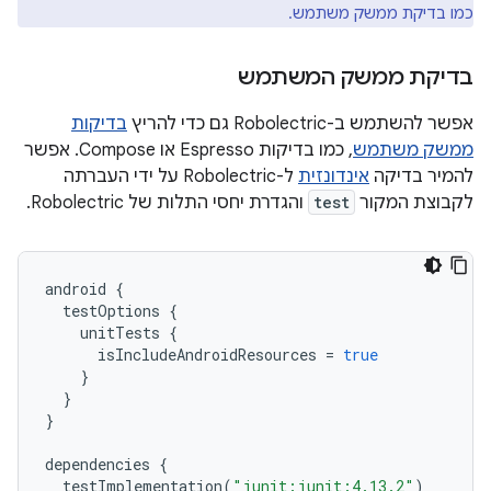
כמו בדיקת ממשק משתמש.
בדיקת ממשק המשתמש
אפשר להשתמש ב-Robolectric גם כדי להריץ
בדיקות
ממשק משתמש
, כמו בדיקות Espresso או Compose. אפשר
להמיר בדיקה
אינדונזית
ל-Robolectric על ידי העברתה
לקבוצת המקור
test
והגדרת יחסי התלות של Robolectric.
android
{
testOptions
{
unitTests
{
isIncludeAndroidResources
=
true
}
}
}
dependencies
{
testImplementation
(
"junit:junit:4.13.2"
)