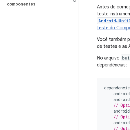
componentes
Antes de começa
teste instrumen
AndroidJUnit
teste do Comp
Você também pr
de testes e as 
No arquivo
bui
dependências:
dependencie
android
android
// Opti
android
// Opti
android
// Opti