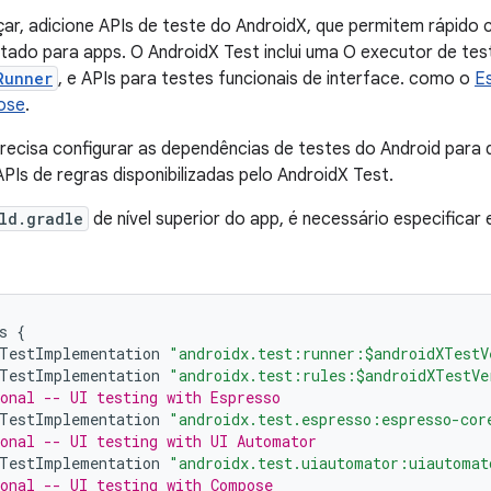
r, adicione APIs de teste do AndroidX, que permitem rápido c
tado para apps. O AndroidX Test inclui uma O executor de test
Runner
, e APIs para testes funcionais de interface. como o
E
ose
.
ecisa configurar as dependências de testes do Android para 
APIs de regras disponibilizadas pelo AndroidX Test.
ld.gradle
de nível superior do app, é necessário especificar
s
{
TestImplementation
"androidx.test:runner:$androidXTestV
TestImplementation
"androidx.test:rules:$androidXTestVe
onal -- UI testing with Espresso
TestImplementation
"androidx.test.espresso:espresso-cor
onal -- UI testing with UI Automator
TestImplementation
"androidx.test.uiautomator:uiautomat
onal -- UI testing with Compose