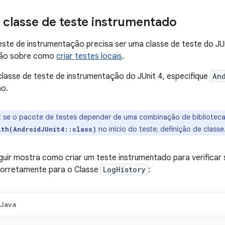
 classe de teste instrumentado
este de instrumentação precisa ser uma classe de teste do JU
ção sobre como
criar testes locais
.
classe de teste de instrumentação do JUnit 4, especifique
An
ão.
:
se o pacote de testes depender de uma combinação de bibliotecas 
no início do teste; definição de classe
ith(AndroidJUnit4::class)
uir mostra como criar um teste instrumentado para verificar 
orretamente para o Classe
LogHistory
:
Java