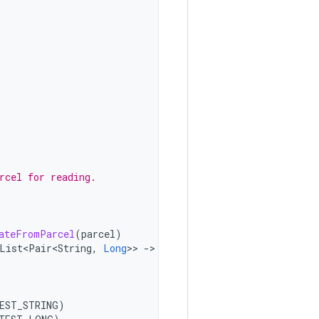
rcel for reading.
ateFromParcel
(
parcel
)
List<Pair<String
,
Long
>>
-
>

EST_STRING
)