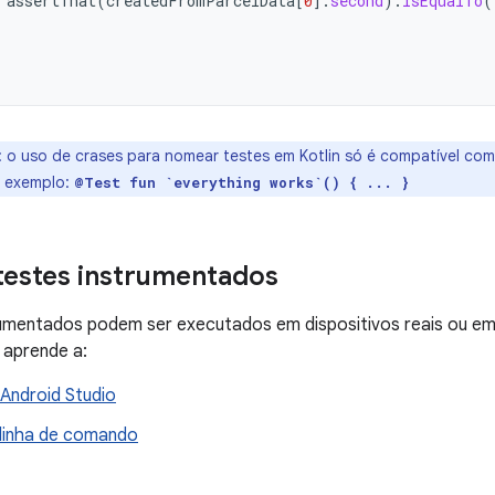
assertThat
(
createdFromParcelData
[
0
]
.
second
).
isEqualTo
(
:
o uso de crases para nomear testes em Kotlin só é compatível com
r exemplo:
@Test fun `everything works`() { ... }
testes instrumentados
rumentados podem ser executados em dispositivos reais ou em
 aprende a:
 Android Studio
 linha de comando