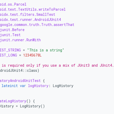
oid.os.Parcel
oid.text.TextUtils.writeToParcel
oidx.test.filters.SmallTest
oidx.test.runner.AndroidJUnit4
google.common.truth.Truth.assertThat
junit.Before
junit.Test
junit.runner.RunWith
EST_STRING
=
"This is a string"
EST_LONG
=
12345678L
 is required only if you use a mix of JUnit3 and JUnit4.
droidJUnit4
::
class
)
storyAndroidUnitTest
{
lateinit
var
logHistory
:
LogHistory
ateLogHistory
()
{
History
=
LogHistory
()