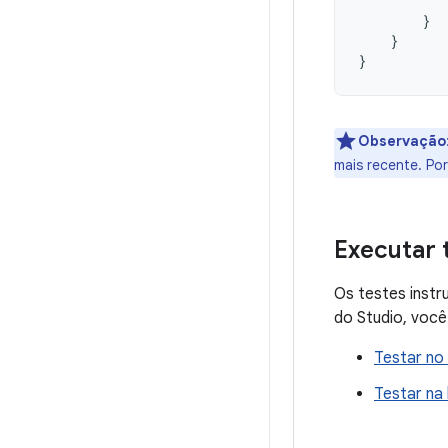
}
}
}
Observação
mais recente. Po
Executar 
Os testes inst
do Studio, você
Testar no
Testar na