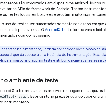
rumentados são executados em dispositivos Android, físicos 
oveitar as APIs de framework do Android. Testes instrument
ue os testes locais, embora eles executem muito mais lentame
 uso de testes instrumentados somente nos casos em que é 
de um dispositivo real. O
AndroidX Test
oferece várias biblio
rumentados quando necessário.
:os testes instrumentados, também conhecidos como testes de
in
special que dá acesso a uma instância do
Instrumentação
. Essa c
PIs para manipular o app em teste e atribuir o nome aos testes ins
r o ambiente de teste
Android Studio, armazene os arquivos de origem dos arquivos
oidTest/java/
. Esse diretório já existe quando você cria 
te instrumentado.