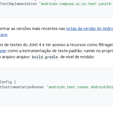
TestImplementation
"androidx.compose.ui:ui-test-junit4:
ntrar as versões mais recentes nas
notas da versão do Andr
face
.
es de testes do JUnit 4 e ter acesso a recursos como filtrage
nner
como a instrumentação de teste padrão. runner no projeto
o arquivo arquivo
build.gradle
de nível de módulo:
Config
{
tInstrumentationRunner
"androidx.test.runner.AndroidJUn