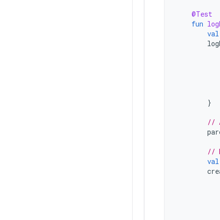
@Test
fun
log
val
log
}
// 
par
// 
val
cre