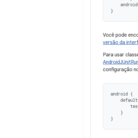
android
}
Você pode enco
versão da inter
Para usar class
AndroidJUnitRu
configuração n
android
{
default
tes
}
}