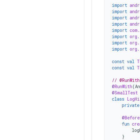
import
andr
import
andr
import
andr
import
andr
import
com.
import
org.
import
org.
import
org.
const
val
T
const
val
T
// @RunWith
@RunWith
(
An
@SmallTest
class
LogHi
private
@Before
fun
cre
log
}