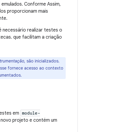
ou emulados. Conforme Assim,
ados proporcionam mais
nte.
necessário realizar testes o
tecas. que facilitam a criação
strumentação
, são inicializados.
lasse fornece acesso ao contexto
trumentados.
 testes em
module-
um novo projeto e contém um