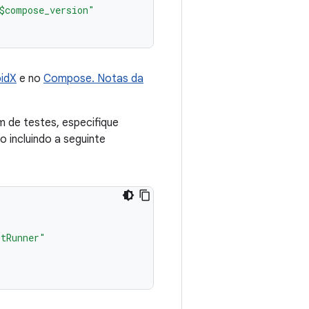
$compose_version"
oidX
e no
Compose. Notas da
m de testes, especifique
 incluindo a seguinte
itRunner"