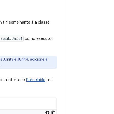
nit 4 semelhante à a classe
droidJUnit4
como executor
JUnit3 e JUnit4, adicione a
.
se a interface
Parcelable
foi