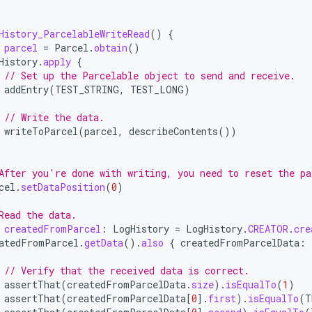
History_ParcelableWriteRead
()
{
parcel
=
Parcel
.
obtain
()
History
.
apply
{
// Set up the Parcelable object to send and receive.
addEntry
(
TEST_STRING
,
TEST_LONG
)
// Write the data.
writeToParcel
(
parcel
,
describeContents
())
After you're done with writing, you need to reset the pa
cel
.
setDataPosition
(
0
)
Read the data.
createdFromParcel
:
LogHistory
=
LogHistory
.
CREATOR
.
cre
atedFromParcel
.
getData
().
also
{
createdFromParcelData
:
// Verify that the received data is correct.
assertThat
(
createdFromParcelData
.
size
).
isEqualTo
(
1
)
assertThat
(
createdFromParcelData
[
0
]
.
first
).
isEqualTo
(
T