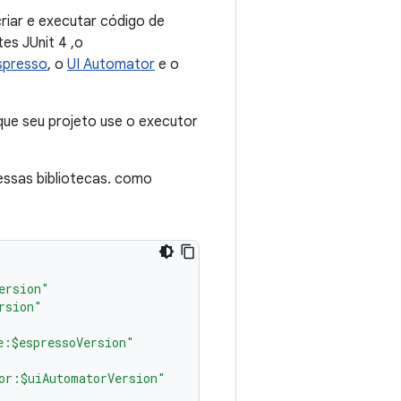
riar e executar código de
es JUnit 4 ,o
spresso
, o
UI Automator
e o
que seu projeto use o executor
 essas bibliotecas. como
ersion"
rsion"
e:$espressoVersion"
or:$uiAutomatorVersion"