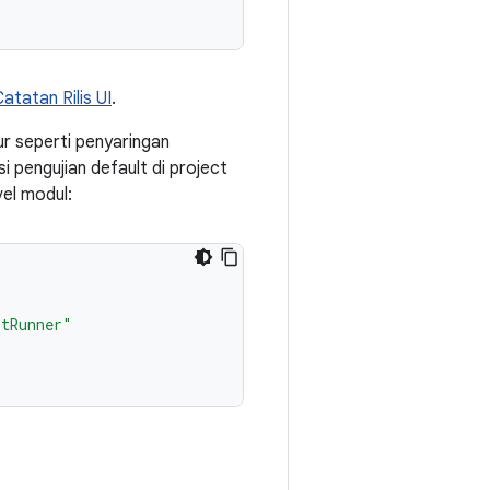
tatan Rilis UI
.
ur seperti penyaringan
 pengujian default di project
vel modul:
itRunner"