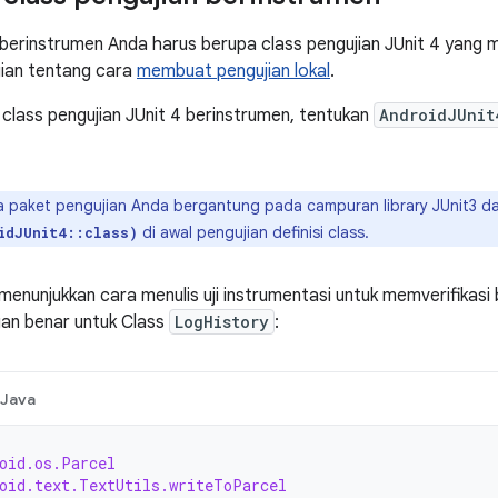
 berinstrumen Anda harus berupa class pengujian JUnit 4 yang m
agian tentang cara
membuat pengujian lokal
.
lass pengujian JUnit 4 berinstrumen, tentukan
AndroidJUnit
a paket pengujian Anda bergantung pada campuran library JUnit3 d
di awal pengujian definisi class.
idJUnit4::class)
menunjukkan cara menulis uji instrumentasi untuk memverifika
an benar untuk Class
LogHistory
:
Java
oid.os.Parcel
oid.text.TextUtils.writeToParcel