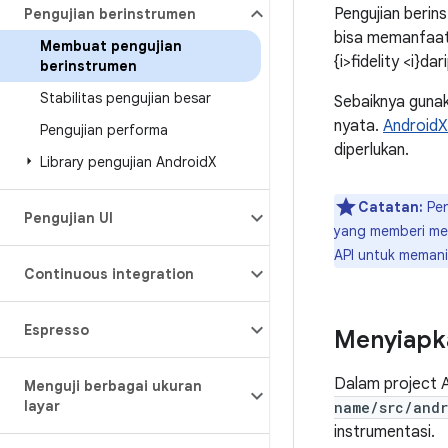
Pengujian berin
Pengujian berinstrumen
bisa memanfaatk
Membuat pengujian
{i>fidelity <i}da
berinstrumen
Stabilitas pengujian besar
Sebaiknya gunak
nyata.
AndroidX
Pengujian performa
diperlukan.
Library pengujian Android
X
Catatan:
Pen
Pengujian UI
yang memberi mer
API untuk memani
Continuous integration
Espresso
Menyiapka
Dalam project A
Menguji berbagai ukuran
layar
name/src/andr
instrumentasi.