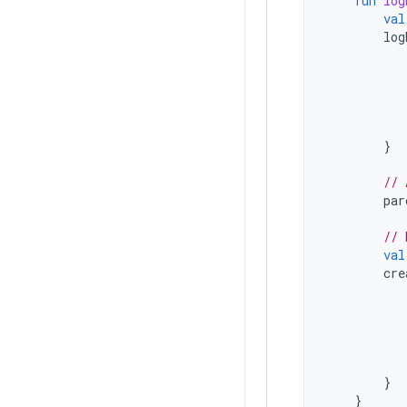
fun
log
val
log
}
// 
par
// 
val
cre
}
}