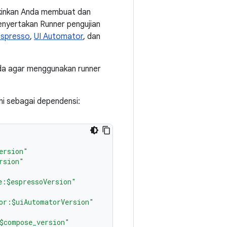
kinkan Anda membuat dan
enyertakan Runner pengujian
spresso
,
UI Automator
, dan
nda agar menggunakan runner
ini sebagai dependensi:
ersion"
rsion"
e:$espressoVersion"
or:$uiAutomatorVersion"
$compose_version"