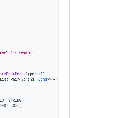
rcel for reading.
ateFromParcel
(
parcel
)
List<Pair<String
,
Long
>>
-
>

EST_STRING
)
TEST_LONG
)