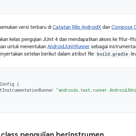
emukan versi terbaru di
Catatan Rilis AndroidX
dan
Compose Ca
an kelas pengujian JUnit 4 dan mendapatkan akses ke fitur-fit
ikan untuk menentukan
AndroidJUnitRunner
sebagai instrumentasi
yertakan setelan berikut dalam atribut file
build.gradle
le
Config
{
tInstrumentationRunner
"androidx.test.runner.AndroidJUn
lass pengujian berinstrumen