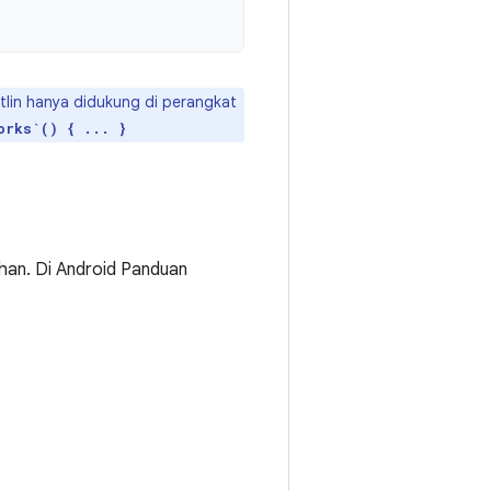
tlin hanya didukung di perangkat
orks`() { ... }
han. Di Android Panduan