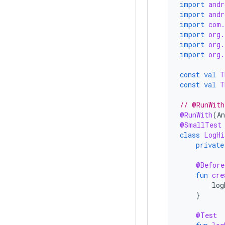
import
andr
import
andr
import
com.
import
org.
import
org.
import
org.
const
val
T
const
val
T
// @RunWith
@RunWith
(
An
@SmallTest
class
LogHi
private
@Before
fun
cre
log
}
@Test