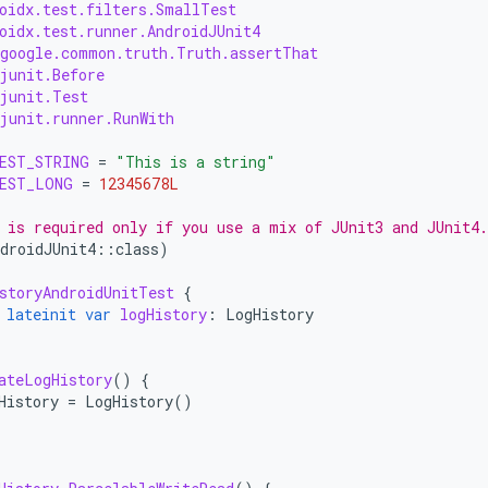
oidx.test.filters.SmallTest
oidx.test.runner.AndroidJUnit4
google.common.truth.Truth.assertThat
junit.Before
junit.Test
junit.runner.RunWith
EST_STRING
=
"This is a string"
EST_LONG
=
12345678L
 is required only if you use a mix of JUnit3 and JUnit4.
droidJUnit4
::
class
)
storyAndroidUnitTest
{
lateinit
var
logHistory
:
LogHistory
ateLogHistory
()
{
History
=
LogHistory
()