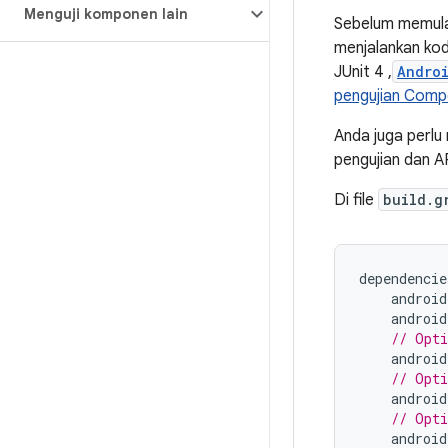
Menguji komponen lain
Sebelum memula
menjalankan kod
JUnit 4 ,
Andro
pengujian Com
Anda juga perlu
pengujian dan A
Di file
build.g
dependencie
android
android
// Opti
android
// Opti
android
// Opti
android