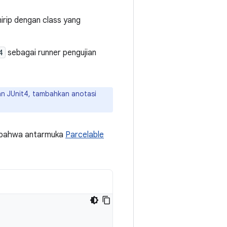
irip dengan class yang
4
sebagai runner pengujian
an JUnit4, tambahkan anotasi
si bahwa antarmuka
Parcelable