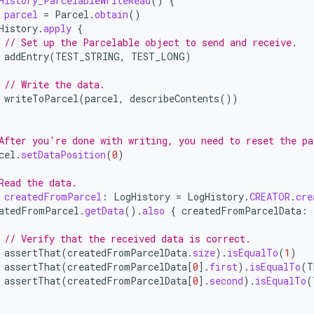
History_ParcelableWriteRead
()
{
parcel
=
Parcel
.
obtain
()
History
.
apply
{
// Set up the Parcelable object to send and receive.
addEntry
(
TEST_STRING
,
TEST_LONG
)
// Write the data.
writeToParcel
(
parcel
,
describeContents
())
After you're done with writing, you need to reset the pa
cel
.
setDataPosition
(
0
)
Read the data.
createdFromParcel
:
LogHistory
=
LogHistory
.
CREATOR
.
cre
atedFromParcel
.
getData
().
also
{
createdFromParcelData
:
// Verify that the received data is correct.
assertThat
(
createdFromParcelData
.
size
).
isEqualTo
(
1
)
assertThat
(
createdFromParcelData
[
0
]
.
first
).
isEqualTo
(
T
assertThat
(
createdFromParcelData
[
0
]
.
second
).
isEqualTo
(