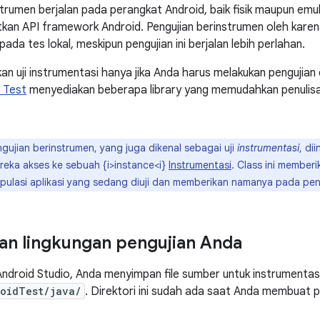
strumen berjalan pada perangkat Android, baik fisik maupun emu
an API framework Android. Pengujian berinstrumen oleh karen
ripada tes lokal, meskipun pengujian ini berjalan lebih perlahan.
an uji instrumentasi hanya jika Anda harus melakukan pengujian
 Test
menyediakan beberapa library yang memudahkan penulisan 
gujian berinstrumen, yang juga dikenal sebagai uji
instrumentasi
, di
eka akses ke sebuah {i>instance<i}
Instrumentasi
. Class ini member
pulasi aplikasi yang sedang diuji dan memberikan namanya pada pen
n lingkungan pengujian Anda
ndroid Studio, Anda menyimpan file sumber untuk instrumentasi
oidTest/java/
. Direktori ini sudah ada saat Anda membuat p