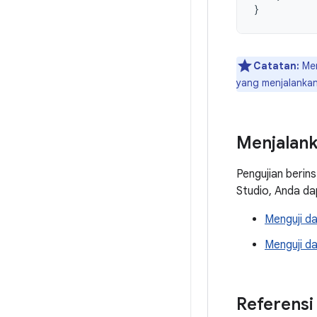
}
Catatan:
Men
yang menjalankan 
Menjalank
Pengujian berin
Studio, Anda da
Menguji da
Menguji d
Referensi