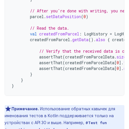
// After you're done with writing, you nee
parcel
.
setDataPosition
(
0
)
// Read the data.
val
createdFromParcel
:
LogHistory
=
LogHis
createdFromParcel
.
getData
().
also
{
created
// Verify that the received data is cor
assertThat
(
createdFromParcelData
.
size
)
assertThat
(
createdFromParcelData
[
0
]
.
fi
assertThat
(
createdFromParcelData
[
0
]
.
se
}
}
}
Примечание.
Использование обратных кавычек для
именования тестов в Kotlin поддерживается только на
устройствах с API 30 и выше. Например,
@Test fun