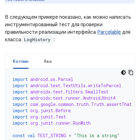
В следующем примере показано, как можно написать
инструментированный тест для проверки
правильности реализации интерфейса
Parcelable
для
класса
LogHistory
:
Котлин
Ява
import
android.os.Parcel
import
android.text.TextUtils.writeToParcel
import
androidx.test.filters.SmallTest
import
androidx.test.runner.AndroidJUnit4
import
com.google.common.truth.Truth.assertThat
import
org.junit.Before
import
org.junit.Test
import
org.junit.runner.RunWith
const
val
TEST_STRING
=
"This is a string"