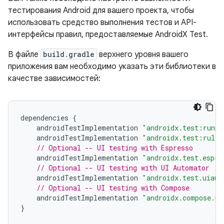
тестирования Android для вашего проекта, чтобы
использовать средство выполнения тестов и API-
интерфейсы правил, предоставляемые AndroidX Test.
В файле
build.gradle
верхнего уровня вашего
приложения вам необходимо указать эти библиотеки в
качестве зависимостей:
dependencies
{
androidTestImplementation
"androidx.test:runne
androidTestImplementation
"androidx.test:rules
// Optional -- UI testing with Espresso
androidTestImplementation
"androidx.test.espre
// Optional -- UI testing with UI Automator
androidTestImplementation
"androidx.test.uiaut
// Optional -- UI testing with Compose
androidTestImplementation
"androidx.compose.ui
}