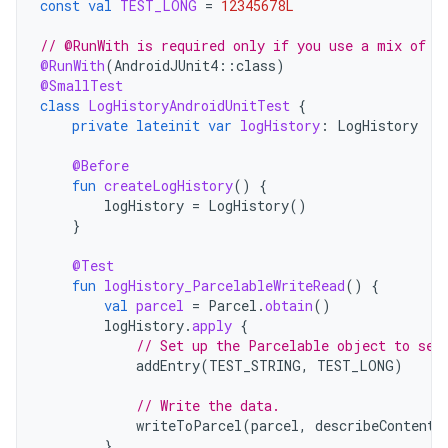
const
val
TEST_LONG
=
12345678L
// @RunWith is required only if you use a mix of J
@RunWith
(
AndroidJUnit4
::
class
)
@SmallTest
class
LogHistoryAndroidUnitTest
{
private
lateinit
var
logHistory
:
LogHistory
@Before
fun
createLogHistory
()
{
logHistory
=
LogHistory
()
}
@Test
fun
logHistory_ParcelableWriteRead
()
{
val
parcel
=
Parcel
.
obtain
()
logHistory
.
apply
{
// Set up the Parcelable object to sen
addEntry
(
TEST_STRING
,
TEST_LONG
)
// Write the data.
writeToParcel
(
parcel
,
describeContents
}