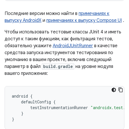
Последние версии можно найти в
примечаниях к
выпуску AndroidX
и
примечаниях к выпуску Compose UI
.
Чтобы использовать тестовые классы JUnit 4 и иметь
доступ к таким функциям, как фильтрация тестов,
обязательно укажите
AndroidJUnitRunner
в качестве
средства запуска инструментов тестирования по
умолчанию в вашем проекте, включив следующий
параметр в файл
build.gradle
на уровне модуля
вашего приложения:
android
{
defaultConfig
{
testInstrumentationRunner
"androidx.test.r
}
}