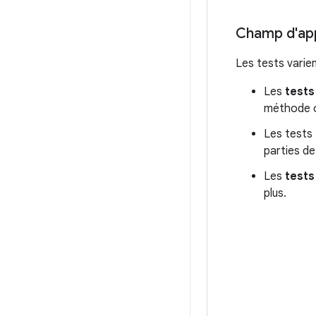
Champ d'app
Les tests varie
Les
tests
méthode o
Les tests
parties de
Les
tests
plus.