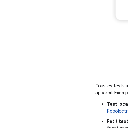
Tous les tests 
appareil. Exempl
Test loca
Robolectr
Petit tes