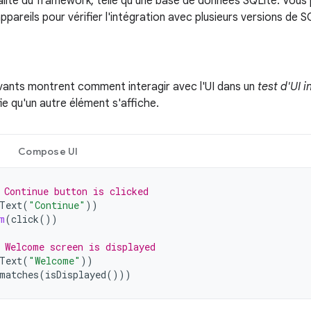
lité du framework, telle qu'une base de données SQLite. Vous
appareils pour vérifier l'intégration avec plusieurs versions de S
ivants montrent comment interagir avec l'UI dans un
test d'UI 
ie qu'un autre élément s'affiche.
Compose UI
 Continue button is clicked
Text
(
"Continue"
))
m
(
click
())
 Welcome screen is displayed
Text
(
"Welcome"
))
matches
(
isDisplayed
()))