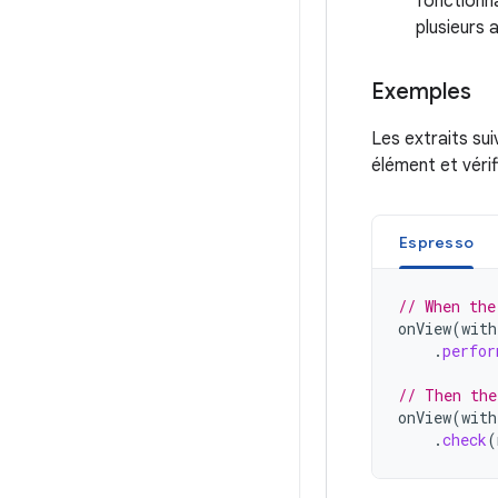
fonctionna
plusieurs 
Exemples
Les extraits su
élément et vérif
Espresso
// When the
onView
(
with
.
perfor
// Then the
onView
(
with
.
check
(