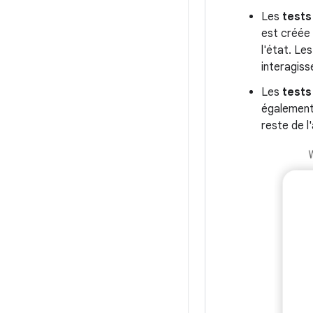
Les
tests
est créée
l'état. Le
interagiss
Les
tests
égalemen
reste de l