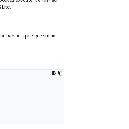
 pouvez exécuter ce test sur
QLite.
instrumenté
qui clique sur un