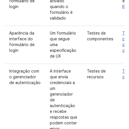
formulário de
ativado
exe
login
quando o
Rob
formulário é
validado
Aparência da
Um formulário
Testes de
Tes
interface do
que segue
componentes
cap
formulário de
uma
da 
login
especificação
do
de UX
Integração com
A interface
Testes de
Tes
o gerenciador
que envia
recursos
com
de autenticação
credenciais a
um
gerenciador
de
autenticação
e recebe
respostas que
podem conter
erros