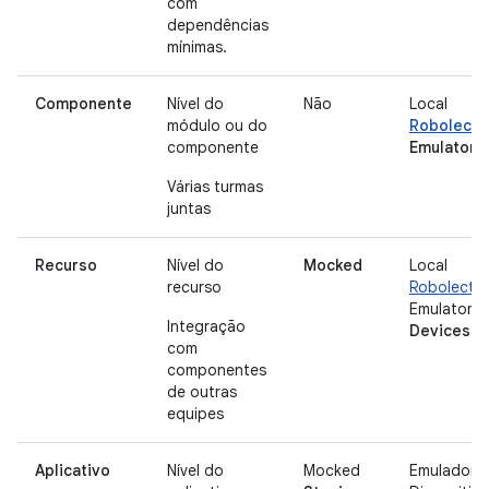
com
dependências
mínimas.
Componente
Nível do
Não
Local
módulo ou do
Robolectr
componente
Emulator
Várias turmas
juntas
Recurso
Nível do
Mocked
Local
recurso
Robolectri
Emulator
Integração
Devices
com
componentes
de outras
equipes
Aplicativo
Nível do
Mocked
Emulador