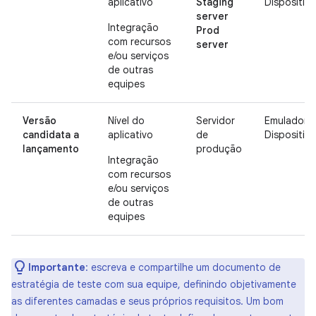
aplicativo
Staging
Dispositiv
server
Integração
Prod
com recursos
server
e/ou serviços
de outras
equipes
Versão
Nível do
Servidor
Emulador
candidata a
aplicativo
de
Dispositiv
lançamento
produção
Integração
com recursos
e/ou serviços
de outras
equipes
Importante
:
escreva e compartilhe um documento de
estratégia de teste com sua equipe, definindo objetivamente
as diferentes camadas e seus próprios requisitos. Um bom