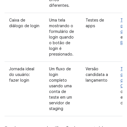
diferentes.
Caixa de
Uma tela
Testes de
Tes
diálogo de login
mostrando o
apps
co
formulário de
da 
login quando
exe
o botão de
Rob
login é
pressionado.
Jornada ideal
Um fluxo de
Versão
Tes
do usuário:
login
candidata a
co
fazer login
completo
lançamento
da 
usando uma
Co
conta de
co
teste em um
exe
servidor de
dis
staging