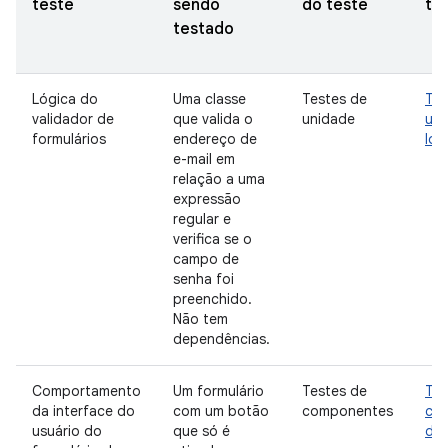
teste
sendo
do teste
ti
testado
Lógica do
Uma classe
Testes de
Tes
validador de
que valida o
unidade
uni
formulários
endereço de
loc
e-mail em
relação a uma
expressão
regular e
verifica se o
campo de
senha foi
preenchido.
Não tem
dependências.
Comportamento
Um formulário
Testes de
Tes
da interface do
com um botão
componentes
co
usuário do
que só é
da 