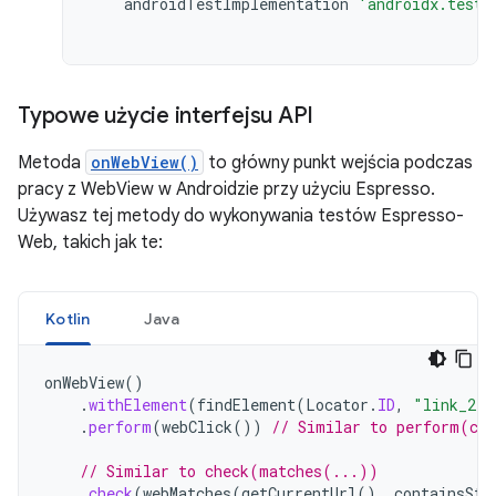
androidTestImplementation
'androidx.test.
Typowe użycie interfejsu API
Metoda
onWebView()
to główny punkt wejścia podczas
pracy z WebView w Androidzie przy użyciu Espresso.
Używasz tej metody do wykonywania testów Espresso-
Web, takich jak te:
Kotlin
Java
onWebView
()
.
withElement
(
findElement
(
Locator
.
ID
,
"link_2"
)
.
perform
(
webClick
())
// Similar to perform(cl
// Similar to check(matches(...))
.
check
(
webMatches
(
getCurrentUrl
(),
containsStr