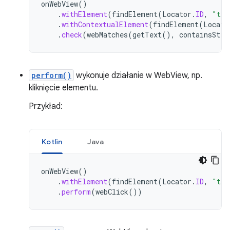
onWebView
()
.
withElement
(
findElement
(
Locator
.
ID
,
"tea
.
withContextualElement
(
findElement
(
Locato
.
check
(
webMatches
(
getText
(),
containsStri
perform()
wykonuje działanie w WebView, np.
kliknięcie elementu.
Przykład:
Kotlin
Java
onWebView
()
.
withElement
(
findElement
(
Locator
.
ID
,
"tea
.
perform
(
webClick
())