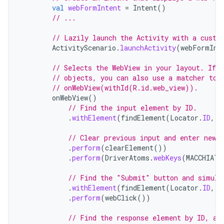
val
webFormIntent
=
Intent
()
// ...
// Lazily launch the Activity with a custo
ActivityScenario
.
launchActivity
(
webFormInt
// Selects the WebView in your layout. If 
// objects, you can also use a matcher to 
// onWebView(withId(R.id.web_view)).
onWebView
()
// Find the input element by ID.
.
withElement
(
findElement
(
Locator
.
ID
,
"
// Clear previous input and enter new 
.
perform
(
clearElement
())
.
perform
(
DriverAtoms
.
webKeys
(
MACCHIATO
// Find the "Submit" button and simula
.
withElement
(
findElement
(
Locator
.
ID
,
"
.
perform
(
webClick
())
// Find the response element by ID, an