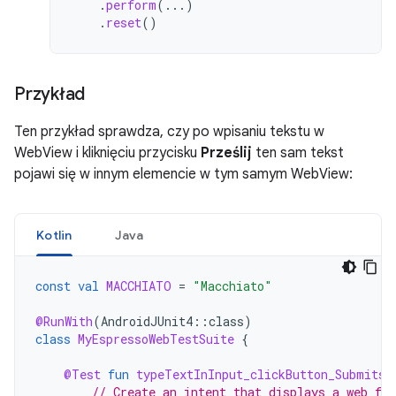
.
perform
(...)
.
reset
()
Przykład
Ten przykład sprawdza, czy po wpisaniu tekstu w
WebView i kliknięciu przycisku
Prześlij
ten sam tekst
pojawi się w innym elemencie w tym samym WebView:
Kotlin
Java
const
val
MACCHIATO
=
"Macchiato"
@RunWith
(
AndroidJUnit4
::
class
)
class
MyEspressoWebTestSuite
{
@Test
fun
typeTextInInput_clickButton_SubmitsF
// Create an intent that displays a web fo