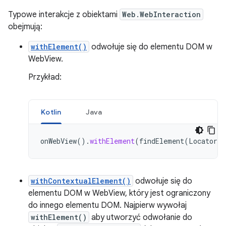
Typowe interakcje z obiektami
Web.WebInteraction
obejmują:
withElement()
odwołuje się do elementu DOM w
WebView.
Przykład:
Kotlin
Java
onWebView
().
withElement
(
findElement
(
Locator
.
I
withContextualElement()
odwołuje się do
elementu DOM w WebView, który jest ograniczony
do innego elementu DOM. Najpierw wywołaj
withElement()
aby utworzyć odwołanie do