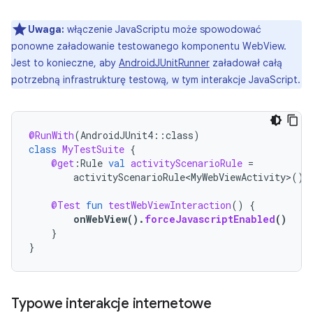
Uwaga:
włączenie JavaScriptu może spowodować
ponowne załadowanie testowanego komponentu WebView.
Jest to konieczne, aby
AndroidJUnitRunner
załadował całą
potrzebną infrastrukturę testową, w tym interakcje JavaScript.
@RunWith
(
AndroidJUnit4
::
class
)
class
MyTestSuite
{
@get
:
Rule
val
activityScenarioRule
=
activityScenarioRule<MyWebViewActivity>
()
@Test
fun
testWebViewInteraction
()
{
onWebView
().
forceJavascriptEnabled
()
}
}
Typowe interakcje internetowe