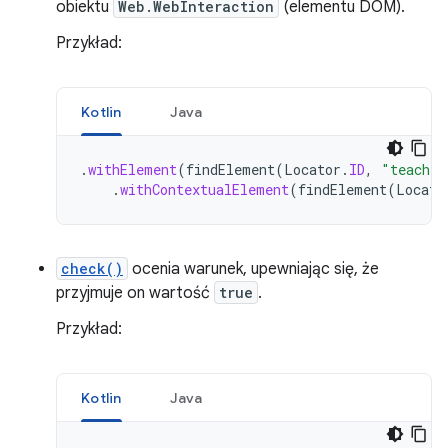
obiektu
Web.WebInteraction
(elementu DOM).
Przykład:
Kotlin
Java
.
withElement
(
findElement
(
Locator
.
ID
,
"teacher
.
withContextualElement
(
findElement
(
Locato
check()
ocenia warunek, upewniając się, że
przyjmuje on wartość
true
.
Przykład:
Kotlin
Java