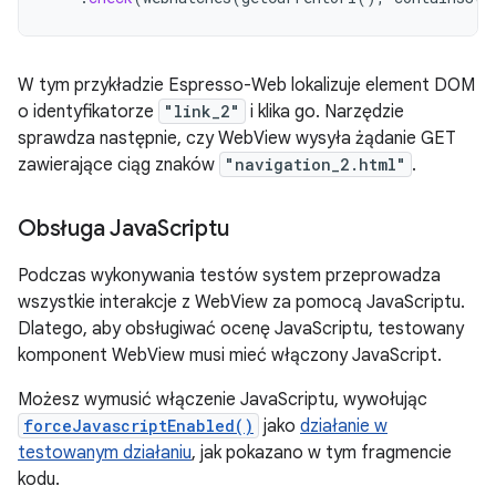
W tym przykładzie Espresso-Web lokalizuje element DOM
o identyfikatorze
"link_2"
i klika go. Narzędzie
sprawdza następnie, czy WebView wysyła żądanie GET
zawierające ciąg znaków
"navigation_2.html"
.
Obsługa Java
Scriptu
Podczas wykonywania testów system przeprowadza
wszystkie interakcje z WebView za pomocą JavaScriptu.
Dlatego, aby obsługiwać ocenę JavaScriptu, testowany
komponent WebView musi mieć włączony JavaScript.
Możesz wymusić włączenie JavaScriptu, wywołując
forceJavascriptEnabled()
jako
działanie w
testowanym działaniu
, jak pokazano w tym fragmencie
kodu.