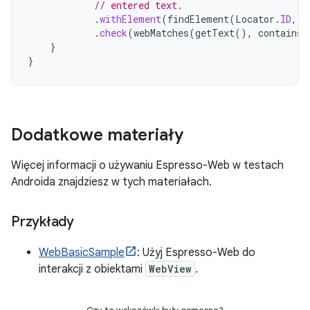
// entered text.
.
withElement
(
findElement
(
Locator
.
ID
,
"
.
check
(
webMatches
(
getText
(),
containsS
}
}
Dodatkowe materiały
Więcej informacji o używaniu Espresso-Web w testach
Androida znajdziesz w tych materiałach.
Przykłady
WebBasicSample
: Użyj Espresso-Web do
interakcji z obiektami
WebView
.