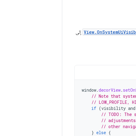
View.OnSystemUiVisib
إلى
window
.
decorView
.
setOn
// Note that syste
// LOW_PROFILE, H
if
(
visibility
and
// TODO: The s
// adjustments
// other navig
}
else
{