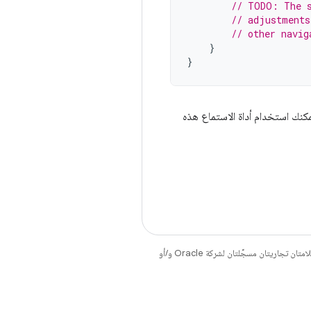
// TODO: The s
// adjustments
// other navig
}
}
مكنك استخدام أداة الاستماع هذه
. إنّ Java وOpenJDK هما علامتان تجاريتان مسجَّلتان لشركة Oracle و/أو