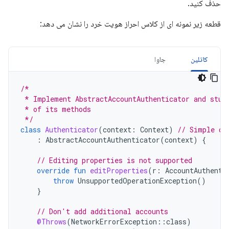
حذف کنید.
قطعه زیر نمونه ای از کلاس احراز هویت خرد را نشان می دهد:
کاتلین
جاوا
/*
 * Implement AbstractAccountAuthenticator and stub
 * of its methods
 */
class
Authenticator
(
context
:
Context
)
// Simple co
:
AbstractAccountAuthenticator
(
context
)
{
// Editing properties is not supported
override
fun
editProperties
(
r
:
AccountAuthenti
throw
UnsupportedOperationException
()
}
// Don't add additional accounts
@Throws
(
NetworkErrorException
::
class
)