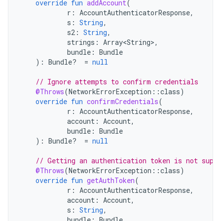
override
fun
addAccount
(
r
:
AccountAuthenticatorResponse
,
s
:
String
,
s2
:
String
,
strings
:
Array<String>
,
bundle
:
Bundle
):
Bundle? 
=
null
// Ignore attempts to confirm credentials
@Throws
(
NetworkErrorException
::
class
)
override
fun
confirmCredentials
(
r
:
AccountAuthenticatorResponse
,
account
:
Account
,
bundle
:
Bundle
):
Bundle? 
=
null
// Getting an authentication token is not supp
@Throws
(
NetworkErrorException
::
class
)
override
fun
getAuthToken
(
r
:
AccountAuthenticatorResponse
,
account
:
Account
,
s
:
String
,
bundle
:
Bundle