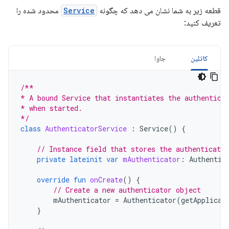
قطعه زیر به شما نشان می دهد که چگونه
Service
محدود شده را
تعریف کنید:
کاتلین
جاوا
/**
* A bound Service that instantiates the authentica
* when started.
*/
class
AuthenticatorService
:
Service
()
{
// Instance field that stores the authenticato
private
lateinit
var
mAuthenticator
:
Authentic
override
fun
onCreate
()
{
// Create a new authenticator object
mAuthenticator
=
Authenticator
(
getApplicat
}