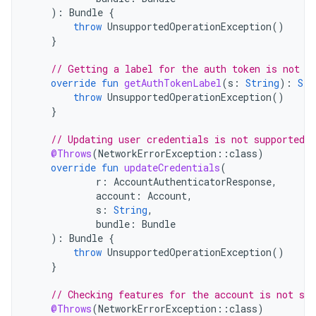
):
Bundle
{
throw
UnsupportedOperationException
()
}
// Getting a label for the auth token is not s
override
fun
getAuthTokenLabel
(
s
:
String
):
Str
throw
UnsupportedOperationException
()
}
// Updating user credentials is not supported
@Throws
(
NetworkErrorException
::
class
)
override
fun
updateCredentials
(
r
:
AccountAuthenticatorResponse
,
account
:
Account
,
s
:
String
,
bundle
:
Bundle
):
Bundle
{
throw
UnsupportedOperationException
()
}
// Checking features for the account is not sup
@Throws
(
NetworkErrorException
::
class
)