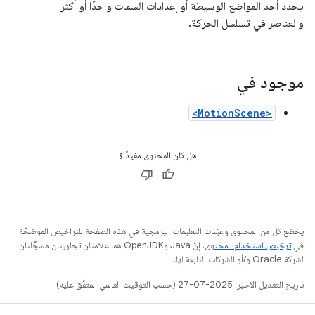
يحدد أحد المواضع الوسيطة أو إعدادات السمات واحدًا أو أكثر
والعناصر في تسلسل الحركة.
موجود في
<MotionScene>
هل كان المحتوى مفيدًا؟
يخضع كل من المحتوى وعيّنات التعليمات البرمجية في هذه الصفحة للتراخيص الموضحّة
في
ترخيص استخدام المحتوى
. إنّ Java وOpenJDK هما علامتان تجاريتان مسجَّلتان
لشركة Oracle و/أو الشركات التابعة لها.
تاريخ التعديل الأخير: 2025-07-27 (حسب التوقيت العالمي المتفَّق عليه)