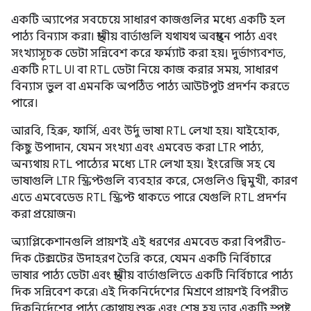
একটি অ্যাপের সবচেয়ে সাধারণ কাজগুলির মধ্যে একটি হল
পাঠ্য বিন্যাস করা। স্থানীয় বার্তাগুলি যথাযথ অবস্থানে পাঠ্য এবং
সংখ্যাসূচক ডেটা সন্নিবেশ করে ফর্ম্যাট করা হয়। দুর্ভাগ্যবশত,
একটি RTL UI বা RTL ডেটা নিয়ে কাজ করার সময়, সাধারণ
বিন্যাস ভুল বা এমনকি অপঠিত পাঠ্য আউটপুট প্রদর্শন করতে
পারে।
আরবি, হিব্রু, ফার্সি, এবং উর্দু ভাষা RTL লেখা হয়। যাইহোক,
কিছু উপাদান, যেমন সংখ্যা এবং এমবেড করা LTR পাঠ্য,
অন্যথায় RTL পাঠ্যের মধ্যে LTR লেখা হয়। ইংরেজি সহ যে
ভাষাগুলি LTR স্ক্রিপ্টগুলি ব্যবহার করে, সেগুলিও দ্বিমুখী, কারণ
এতে এমবেডেড RTL স্ক্রিপ্ট থাকতে পারে যেগুলি RTL প্রদর্শন
করা প্রয়োজন৷
অ্যাপ্লিকেশানগুলি প্রায়শই এই ধরণের এমবেড করা বিপরীত-
দিক টেক্সটের উদাহরণ তৈরি করে, যেমন একটি নির্বিচারে
ভাষার পাঠ্য ডেটা এবং স্থানীয় বার্তাগুলিতে একটি নির্বিচারে পাঠ্য
দিক সন্নিবেশ করে৷ এই দিকনির্দেশের মিশ্রণে প্রায়শই বিপরীত
দিকনির্দেশের পাঠ্য কোথায় শুরু এবং শেষ হয় তার একটি স্পষ্ট