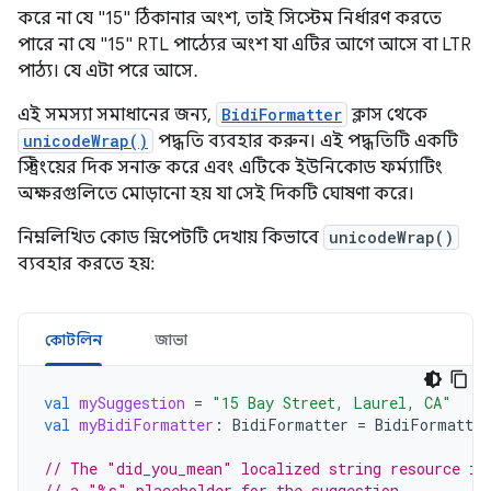
করে না যে "15" ঠিকানার অংশ, তাই সিস্টেম নির্ধারণ করতে
পারে না যে "15" RTL পাঠ্যের অংশ যা এটির আগে আসে বা LTR
পাঠ্য। যে এটা পরে আসে.
এই সমস্যা সমাধানের জন্য,
BidiFormatter
ক্লাস থেকে
unicodeWrap()
পদ্ধতি ব্যবহার করুন। এই পদ্ধতিটি একটি
স্ট্রিংয়ের দিক সনাক্ত করে এবং এটিকে ইউনিকোড ফর্ম্যাটিং
অক্ষরগুলিতে মোড়ানো হয় যা সেই দিকটি ঘোষণা করে।
নিম্নলিখিত কোড স্নিপেটটি দেখায় কিভাবে
unicodeWrap()
ব্যবহার করতে হয়:
কোটলিন
জাভা
val
mySuggestion
=
"15 Bay Street, Laurel, CA"
val
myBidiFormatter
:
BidiFormatter
=
BidiFormatter
// The "did_you_mean" localized string resource in
// a "%s" placeholder for the suggestion.