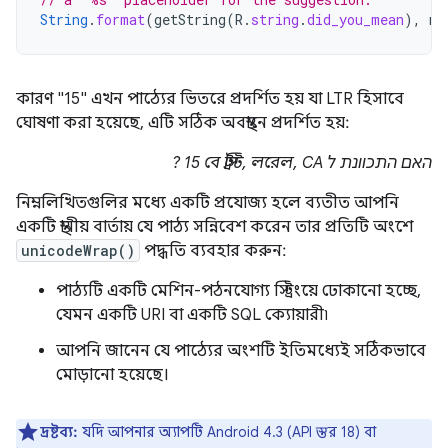
String
.
format
(
getString
(
R
.
string
.
did_you_mean
),
my
কারণ "15" এখন পাঠ্যের ভিতরে প্রদর্শিত হয় যা LTR হিসাবে
ঘোষণা করা হয়েছে, এটি সঠিক অবস্থানে প্রদর্শিত হয়:
?
15 বে স্ট্রিট, লরেল, CA
האם התכוונת ל
নিম্নলিখিতগুলির মধ্যে একটি প্রযোজ্য হলে ব্যতীত আপনি
একটি স্থানীয় বার্তায় যে পাঠ্য সন্নিবেশ করেন তার প্রতিটি অংশে
unicodeWrap()
পদ্ধতি ব্যবহার করুন:
পাঠ্যটি একটি মেশিন-পঠনযোগ্য স্ট্রিংয়ে ঢোকানো হচ্ছে,
যেমন একটি URI বা একটি SQL ক্যোয়ারী৷
আপনি জানেন যে পাঠ্যের অংশটি ইতিমধ্যেই সঠিকভাবে
মোড়ানো হয়েছে।
দ্রষ্টব্য:
যদি আপনার অ্যাপটি Android 4.3 (API স্তর 18) বা