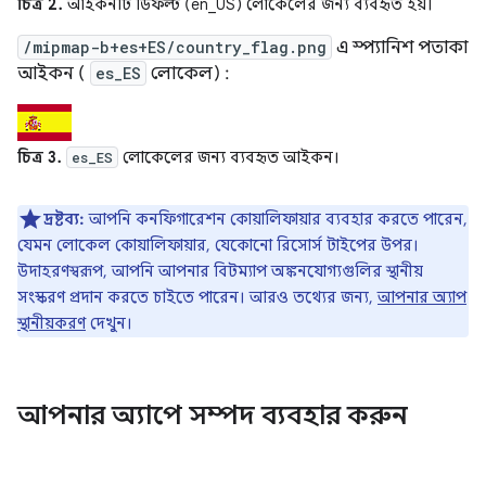
চিত্র 2.
আইকনটি ডিফল্ট (en_US) লোকেলের জন্য ব্যবহৃত হয়।
/mipmap-b+es+ES/country_flag.png
এ স্প্যানিশ পতাকা
আইকন (
es_ES
লোকেল) :
চিত্র 3.
লোকেলের জন্য ব্যবহৃত আইকন।
es_ES
দ্রষ্টব্য:
আপনি কনফিগারেশন কোয়ালিফায়ার ব্যবহার করতে পারেন,
যেমন লোকেল কোয়ালিফায়ার, যেকোনো রিসোর্স টাইপের উপর।
উদাহরণস্বরূপ, আপনি আপনার বিটম্যাপ অঙ্কনযোগ্যগুলির স্থানীয়
সংস্করণ প্রদান করতে চাইতে পারেন। আরও তথ্যের জন্য,
আপনার অ্যাপ
স্থানীয়করণ
দেখুন।
আপনার অ্যাপে সম্পদ ব্যবহার করুন