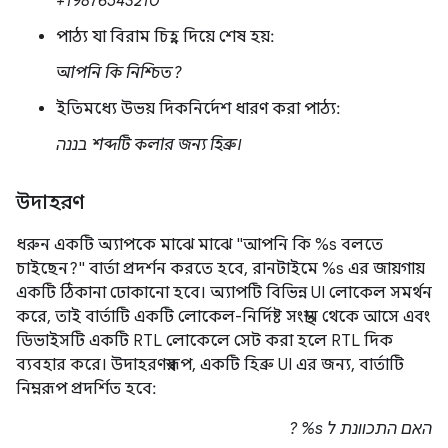
+19876543210
পাঠ্য যা বিরাম চিহ্ন দিয়ে শেষ হয়:
আপনি কি নিশ্চিত?
ইতিমধ্যে উভয় দিকনির্দেশ ধারণ করা পাঠ্য:
בננה
শব্দটি কলার জন্য হিব্রু।
উদাহরণ
ধরুন একটি অ্যাপকে মাঝে মাঝে "আপনি কি %s বলতে
চাইছেন?" বার্তা প্রদর্শন করতে হবে, রানটাইমে %s এর জায়গায়
একটি ঠিকানা ঢোকানো হবে। অ্যাপটি বিভিন্ন UI লোকেল সমর্থন
করে, তাই বার্তাটি একটি লোকেল-নির্দিষ্ট সংস্থান থেকে আসে এবং
ডিভাইসটি একটি RTL লোকেলে সেট করা হলে RTL দিক
ব্যবহার করে। উদাহরণস্বরূপ, একটি হিব্রু UI এর জন্য, বার্তাটি
নিম্নরূপ প্রদর্শিত হবে:
?
%s
האם התכוונת ל