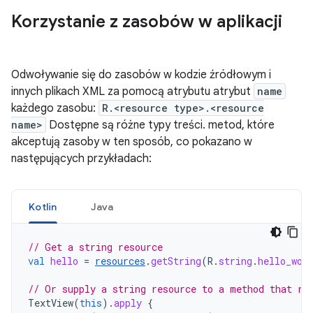
Korzystanie z zasobów w aplikacji
Odwoływanie się do zasobów w kodzie źródłowym i
innych plikach XML za pomocą atrybutu atrybut
name
każdego zasobu:
R.<resource type>.<resource
name>
Dostępne są różne typy treści. metod, które
akceptują zasoby w ten sposób, co pokazano w
następujących przykładach:
Kotlin
Java
// Get a string resource
val
hello
=
resources
.
getString
(
R
.
string
.
hello_wor
// Or supply a string resource to a method that re
TextView
(
this
).
apply
{