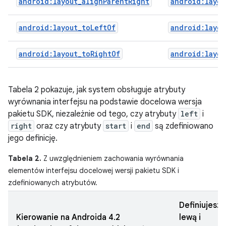
android:layout_alignParentRight
android:layou
android:layout_toLeftOf
android:layou
android:layout_toRightOf
android:layou
Tabela 2 pokazuje, jak system obsługuje atrybuty
wyrównania interfejsu na podstawie docelowa wersja
pakietu SDK, niezależnie od tego, czy atrybuty
left
i
right
oraz czy atrybuty
start
i
end
są zdefiniowano
jego definicję.
Tabela 2.
Z uwzględnieniem zachowania wyrównania
elementów interfejsu docelowej wersji pakietu SDK i
zdefiniowanych atrybutów.
Definiujesz
Kierowanie na Androida 4.2
lewą i