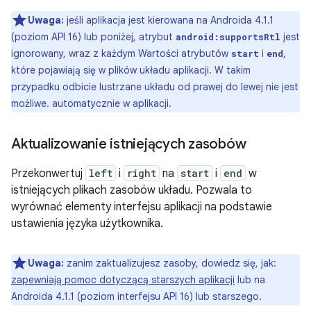
Uwaga:
jeśli aplikacja jest kierowana na Androida 4.1.1
(poziom API 16) lub poniżej, atrybut
jest
android:supportsRtl
ignorowany, wraz z każdym Wartości atrybutów
i
,
start
end
które pojawiają się w plików układu aplikacji. W takim
przypadku odbicie lustrzane układu od prawej do lewej nie jest
możliwe. automatycznie w aplikacji.
Aktualizowanie istniejących zasobów
Przekonwertuj
left
i
right
na
start
i
end
w
istniejących plikach zasobów układu. Pozwala to
wyrównać elementy interfejsu aplikacji na podstawie
ustawienia języka użytkownika.
Uwaga:
zanim zaktualizujesz zasoby, dowiedz się, jak:
zapewniają pomoc dotyczącą starszych aplikacji
lub na
Androida 4.1.1 (poziom interfejsu API 16) lub starszego.