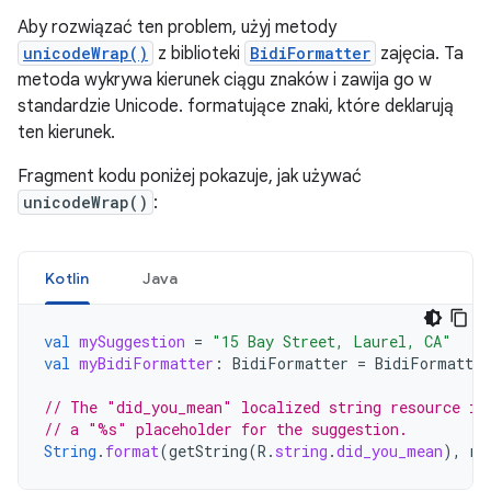
Aby rozwiązać ten problem, użyj metody
unicodeWrap()
z biblioteki
BidiFormatter
zajęcia. Ta
metoda wykrywa kierunek ciągu znaków i zawija go w
standardzie Unicode. formatujące znaki, które deklarują
ten kierunek.
Fragment kodu poniżej pokazuje, jak używać
unicodeWrap()
:
Kotlin
Java
val
mySuggestion
=
"15 Bay Street, Laurel, CA"
val
myBidiFormatter
:
BidiFormatter
=
BidiFormatter
// The "did_you_mean" localized string resource in
// a "%s" placeholder for the suggestion.
String
.
format
(
getString
(
R
.
string
.
did_you_mean
),
my