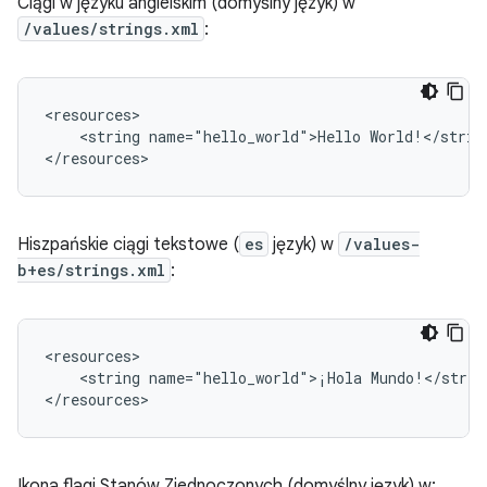
Ciągi w języku angielskim (domyślny język) w
/values/strings.xml
:
<string
name="hello_world">Hello
World!</string
</resources>
Hiszpańskie ciągi tekstowe (
es
język) w
/values-
b+es/strings.xml
:
<string
name="hello_world">¡Hola
Mundo!</string
</resources>
Ikona flagi Stanów Zjednoczonych (domyślny język) w: