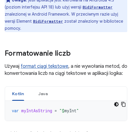
Uwaga:
jeśli aplikacja jest kierowana na Androida 4.3
(poziom interfejsu API 18) lub użyj wersji
BidiFormatter
znalezionej w Android Framework. W przeciwnym razie użyj
wersji Element
został znaleziony w bibliotece
BidiFormatter
pomocy.
Formatowanie liczb
Używaj
format ciągi tekstowe
, a nie wywołania metod, do
konwertowania liczb na ciągi tekstowe w aplikacji logika:
Kotlin
Java
var
myIntAsString
=
"
$
myInt
"