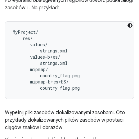
Po wybraniu obsługiwanych regionów utwórz podkatalogi
zasobów i . Na przykład:
MyProject/

    res/

       values/

           strings.xml

       values-b+es/

           strings.xml

       mipmap/

           country_flag.png

       mipmap-b+es+ES/

Wypełnij pliki zasobów zlokalizowanymi zasobami. Oto
przykłady zlokalizowanych plików zasobów w postaci
ciągów znaków i obrazów: