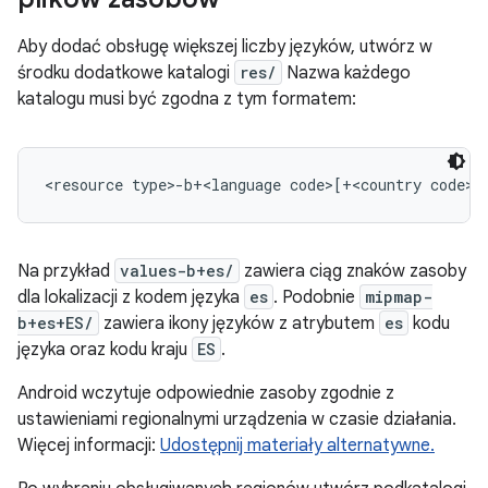
Aby dodać obsługę większej liczby języków, utwórz w
środku dodatkowe katalogi
res/
Nazwa każdego
katalogu musi być zgodna z tym formatem:
Na przykład
values-b+es/
zawiera ciąg znaków zasoby
dla lokalizacji z kodem języka
es
. Podobnie
mipmap-
b+es+ES/
zawiera ikony języków z atrybutem
es
kodu
języka oraz kodu kraju
ES
.
Android wczytuje odpowiednie zasoby zgodnie z
ustawieniami regionalnymi urządzenia w czasie działania.
Więcej informacji:
Udostępnij materiały alternatywne.