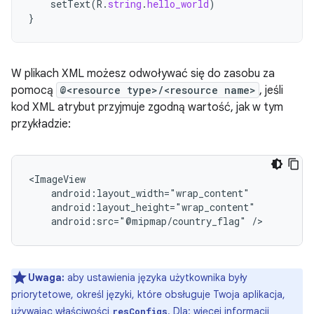
setText
(
R
.
string
.
hello_world
)
}
W plikach XML możesz odwoływać się do zasobu za
pomocą
@<resource type>/<resource name>
, jeśli
kod XML atrybut przyjmuje zgodną wartość, jak w tym
przykładzie:
android:src="@mipmap/country_flag"
/>
Uwaga:
aby ustawienia języka użytkownika były
priorytetowe, określ języki, które obsługuje Twoja aplikacja,
używając właściwości
. Dla: więcej informacji
resConfigs