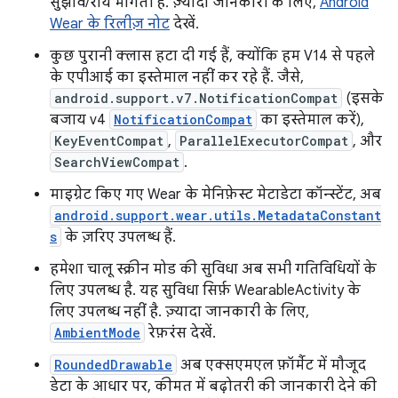
सुझाव/राय मांगती है. ज़्यादा जानकारी के लिए,
Android
Wear के रिलीज़ नोट
देखें.
कुछ पुरानी क्लास हटा दी गई हैं, क्योंकि हम V14 से पहले
के एपीआई का इस्तेमाल नहीं कर रहे हैं. जैसे,
android.support.v7.NotificationCompat
(इसके
बजाय v4
NotificationCompat
का इस्तेमाल करें),
KeyEventCompat
,
ParallelExecutorCompat
, और
SearchViewCompat
.
माइग्रेट किए गए Wear के मेनिफ़ेस्ट मेटाडेटा कॉन्स्टेंट, अब
android.support.wear.utils.MetadataConstant
s
के ज़रिए उपलब्ध हैं.
हमेशा चालू स्क्रीन मोड की सुविधा अब सभी गतिविधियों के
लिए उपलब्ध है. यह सुविधा सिर्फ़ WearableActivity के
लिए उपलब्ध नहीं है. ज़्यादा जानकारी के लिए,
AmbientMode
रेफ़रंस देखें.
RoundedDrawable
अब एक्सएमएल फ़ॉर्मैट में मौजूद
डेटा के आधार पर, कीमत में बढ़ोतरी की जानकारी देने की