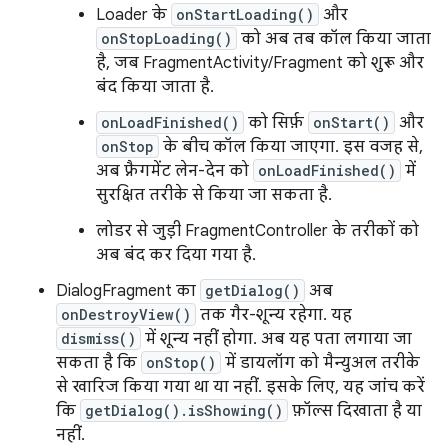
Loader के
onStartLoading()
और
onStopLoading()
को अब तब कॉल किया जाता
है, जब FragmentActivity/Fragment को शुरू और
बंद किया जाता है.
onLoadFinished()
को सिर्फ़
onStart()
और
onStop
के बीच कॉल किया जाएगा. इस वजह से,
अब फ़्रैगमेंट लेन-देन को
onLoadFinished()
में
सुरक्षित तरीके से किया जा सकता है.
लोडर से जुड़ी FragmentController के तरीकों को
अब बंद कर दिया गया है.
DialogFragment का
getDialog()
अब
onDestroyView()
तक गैर-शून्य रहेगा. यह
dismiss()
में शून्य नहीं होगा. अब यह पता लगाया जा
सकता है कि
onStop()
में डायलॉग को मैन्युअल तरीके
से खारिज किया गया था या नहीं. इसके लिए, यह जांच करें
कि
getDialog().isShowing()
फ़ॉल्स दिखाता है या
नहीं.