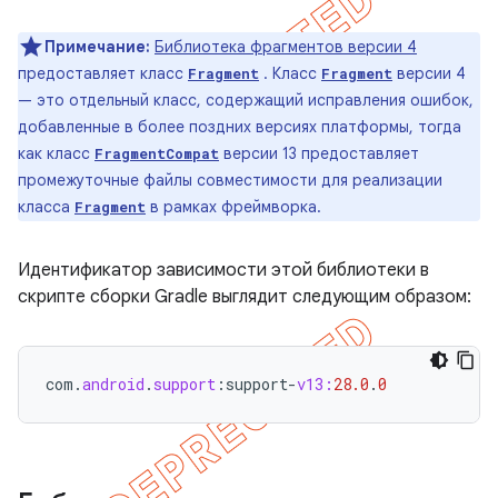
Примечание:
Библиотека фрагментов версии 4
предоставляет класс
. Класс
версии 4
Fragment
Fragment
— это отдельный класс, содержащий исправления ошибок,
добавленные в более поздних версиях платформы, тогда
как класс
версии 13 предоставляет
FragmentCompat
промежуточные файлы совместимости для реализации
класса
в рамках фреймворка.
Fragment
Идентификатор зависимости этой библиотеки в
скрипте сборки Gradle выглядит следующим образом:
com
.
android
.
support
:
support
-
v13:
28.0
.
0