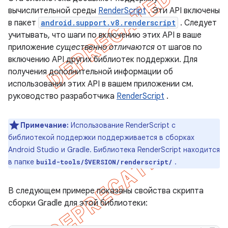
вычислительной среды
RenderScript
. Эти API включены
в пакет
android.support.v8.renderscript
. Следует
учитывать, что шаги по включению этих API в ваше
приложение
существенно отличаются
от шагов по
включению API других библиотек поддержки. Для
получения дополнительной информации об
использовании этих API в вашем приложении см.
руководство разработчика
RenderScript
.
Примечание:
Использование RenderScript с
библиотекой поддержки поддерживается в сборках
Android Studio и Gradle. Библиотека RenderScript находится
в папке
.
build-tools/$VERSION/renderscript/
В следующем примере показаны свойства скрипта
сборки Gradle для этой библиотеки: