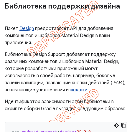
Библиотека поддержки дизайна
Пакет
Design
предоставляет API для добавления
компонентов и шаблонов Material Design в ваши
приложения.
Библиотека Design Support добавляет поддержку
различных компонентов и шаблонов Material Design,
которые разработчики приложений могут
использовать в своей работе, например, боковые
панели навигации, плавающие кнопки действий (
FAB
),
всплывающие уведомления и
вкладки
.
Идентификатор зависимости этой библиотеки в
скрипте сборки Gradle выглядит следующим образом:
com
.
android
.
support
:
design:
28.0
.
0