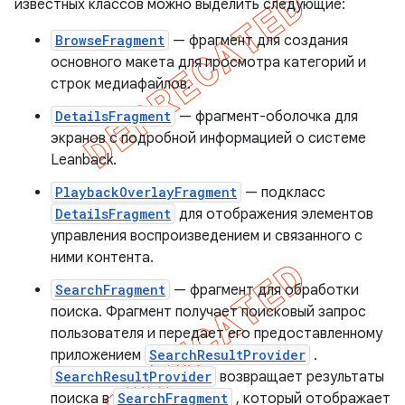
известных классов можно выделить следующие:
BrowseFragment
— фрагмент для создания
основного макета для просмотра категорий и
строк медиафайлов.
DetailsFragment
— фрагмент-оболочка для
экранов с подробной информацией о системе
Leanback.
PlaybackOverlayFragment
— подкласс
DetailsFragment
для отображения элементов
управления воспроизведением и связанного с
ними контента.
SearchFragment
— фрагмент для обработки
поиска. Фрагмент получает поисковый запрос
пользователя и передает его предоставленному
приложением
SearchResultProvider
.
SearchResultProvider
возвращает результаты
поиска в
SearchFragment
, который отображает