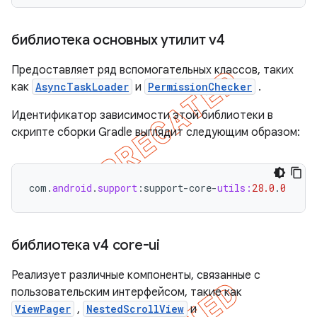
библиотека основных утилит v4
Предоставляет ряд вспомогательных классов, таких
как
AsyncTaskLoader
и
PermissionChecker
.
Идентификатор зависимости этой библиотеки в
скрипте сборки Gradle выглядит следующим образом:
com
.
android
.
support
:
support
-
core
-
utils:
28.0
.
0
библиотека v4 core-ui
Реализует различные компоненты, связанные с
пользовательским интерфейсом, такие как
ViewPager
,
NestedScrollView
и