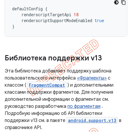
defaultConfig
{
renderscriptTargetApi
18
renderscriptSupportModeEnabled
true
}
Библиотека поддержки v13
Эта библиотека добавляет поддержку шаблона
пользовательского интерфейса
«Фрагменты»
с
классом (
FragmentCompat
) и дополнительными
классами поддержки фрагментов. Для получения
дополнительной информации о фрагментах см.
руководство разработчика
по фрагментам
.
Подробную информацию об API библиотеки
поддержки v13 см. в пакете
android.support.v13
в
справочнике API.