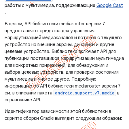
работы с мультимедиа, поддерживающие
Google Cast
.
В целом, API библиотеки mediarouter версии 7
предоставляют средства для управления
маршрутизацией медиаканалов и потоков с текущего
устройства на внешние экраны, динамики и другие
целевые устройства. Библиотека включает API для
публикации поставщиков маршрутизации мультимедиа
для конкретных приложений, для обнаружения и
выбора целевых устройств, для проверки состояния
мультимедиа и многое другое. Подробную
информацию об API библиотеки mediarouter версии 7
см. в описании пакета
android.support.v7.media
в
справочнике API.
Идентификатор зависимости этой библиотеки в
скрипте сборки Gradle выглядит следующим образом: