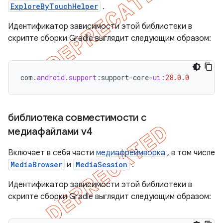
ExploreByTouchHelper
.
Идентификатор зависимости этой библиотеки в
скрипте сборки Gradle выглядит следующим образом:
com
.
android
.
support
:
support
-
core
-
ui:
28.0
.
0
библиотека совместимости с
медиафайлами v4
Включает в себя части
медиафреймворка
, в том числе
MediaBrowser
и
MediaSession
.
Идентификатор зависимости этой библиотеки в
скрипте сборки Gradle выглядит следующим образом: