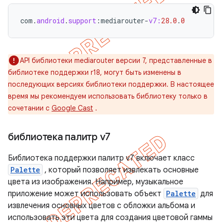
com
.
android
.
support
:
mediarouter
-
v7:
28.0
.
0
API библиотеки mediarouter версии 7, представленные в
библиотеке поддержки r18, могут быть изменены в
последующих версиях библиотеки поддержки. В настоящее
время мы рекомендуем использовать библиотеку только в
сочетании с
Google Cast
.
библиотека палитр v7
Библиотека поддержки палитр v7 включает класс
Palette
, который позволяет извлекать основные
цвета из изображения. Например, музыкальное
приложение может использовать объект
Palette
для
извлечения основных цветов с обложки альбома и
использовать эти цвета для создания цветовой гаммы