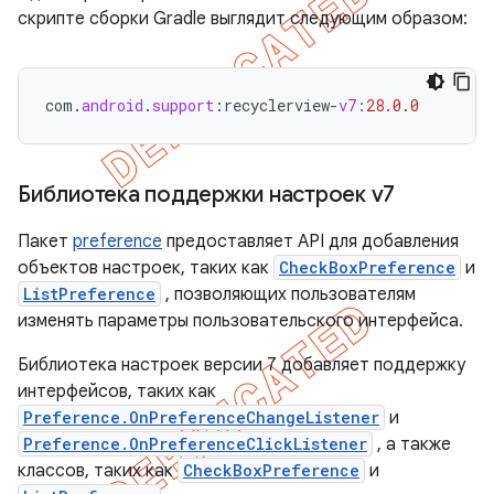
скрипте сборки Gradle выглядит следующим образом:
com
.
android
.
support
:
recyclerview
-
v7:
28.0
.
0
Библиотека поддержки настроек v7
Пакет
preference
предоставляет API для добавления
объектов настроек, таких как
CheckBoxPreference
и
ListPreference
, позволяющих пользователям
изменять параметры пользовательского интерфейса.
Библиотека настроек версии 7 добавляет поддержку
интерфейсов, таких как
Preference.OnPreferenceChangeListener
и
Preference.OnPreferenceClickListener
, а также
классов, таких как
CheckBoxPreference
и