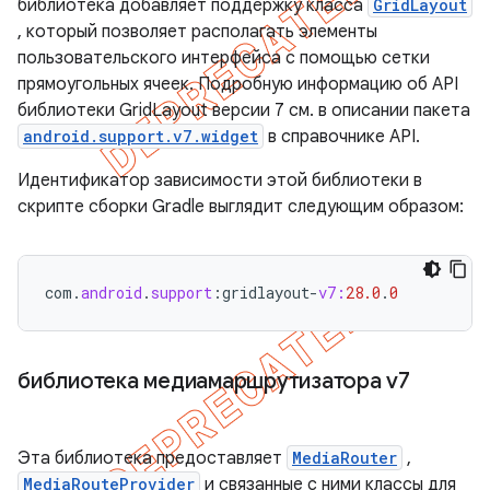
библиотека добавляет поддержку класса
GridLayout
, который позволяет располагать элементы
пользовательского интерфейса с помощью сетки
прямоугольных ячеек. Подробную информацию об API
библиотеки GridLayout версии 7 см. в описании пакета
android.support.v7.widget
в справочнике API.
Идентификатор зависимости этой библиотеки в
скрипте сборки Gradle выглядит следующим образом:
com
.
android
.
support
:
gridlayout
-
v7:
28.0
.
0
библиотека медиамаршрутизатора v7
Эта библиотека предоставляет
MediaRouter
,
MediaRouteProvider
и связанные с ними классы для