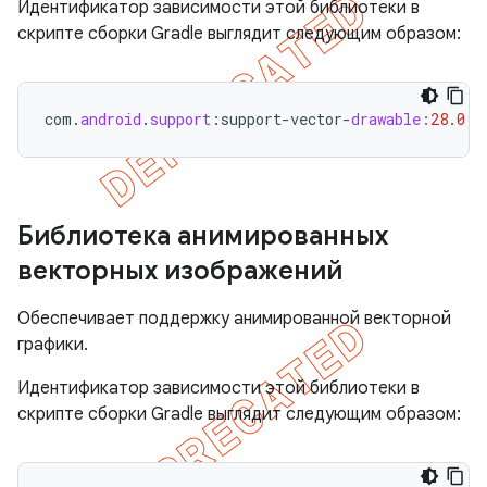
Идентификатор зависимости этой библиотеки в
скрипте сборки Gradle выглядит следующим образом:
com
.
android
.
support
:
support
-
vector
-
drawable:
28.0
.
0
Библиотека анимированных
векторных изображений
Обеспечивает поддержку анимированной векторной
графики.
Идентификатор зависимости этой библиотеки в
скрипте сборки Gradle выглядит следующим образом: