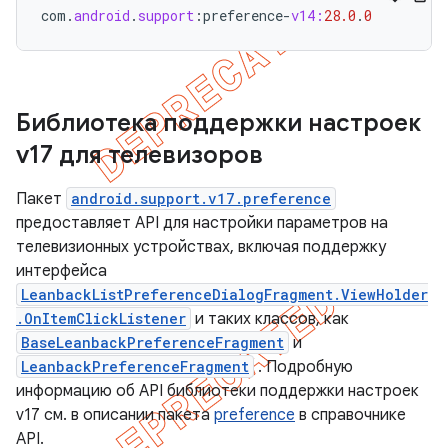
com
.
android
.
support
:
preference
-
v14:
28.0
.
0
Библиотека поддержки настроек
v17 для телевизоров
Пакет
android.support.v17.preference
предоставляет API для настройки параметров на
телевизионных устройствах, включая поддержку
интерфейса
LeanbackListPreferenceDialogFragment.ViewHolder
.OnItemClickListener
и таких классов, как
BaseLeanbackPreferenceFragment
и
LeanbackPreferenceFragment
. Подробную
информацию об API библиотеки поддержки настроек
v17 см. в описании пакета
preference
в справочнике
API.