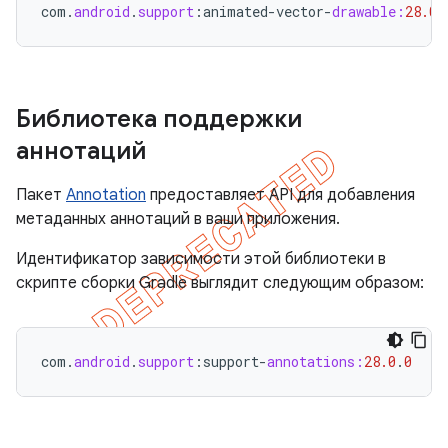
com
.
android
.
support
:
animated
-
vector
-
drawable:
28.0
.
Библиотека поддержки
аннотаций
Пакет
Annotation
предоставляет API для добавления
метаданных аннотаций в ваши приложения.
Идентификатор зависимости этой библиотеки в
скрипте сборки Gradle выглядит следующим образом:
com
.
android
.
support
:
support
-
annotations:
28.0
.
0