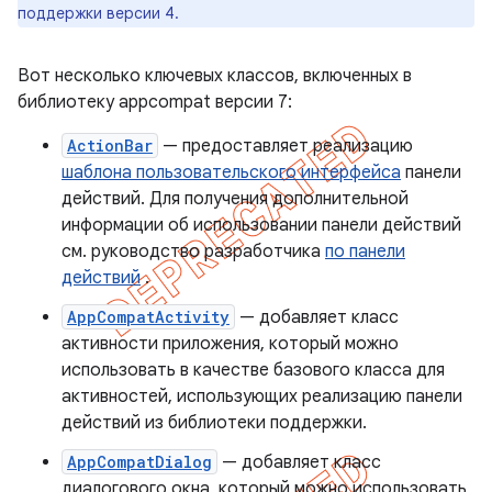
поддержки версии 4.
Вот несколько ключевых классов, включенных в
библиотеку appcompat версии 7:
ActionBar
— предоставляет реализацию
шаблона пользовательского интерфейса
панели
действий. Для получения дополнительной
информации об использовании панели действий
см. руководство разработчика
по панели
действий
.
AppCompatActivity
— добавляет класс
активности приложения, который можно
использовать в качестве базового класса для
активностей, использующих реализацию панели
действий из библиотеки поддержки.
AppCompatDialog
— добавляет класс
диалогового окна, который можно использовать