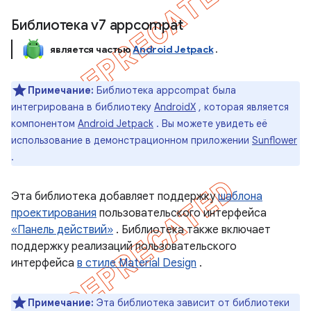
Библиотека v7 appcompat
является частью
Android Jetpack
.
Примечание:
Библиотека appcompat была
интегрирована в библиотеку
AndroidX
, которая является
компонентом
Android Jetpack
. Вы можете увидеть её
использование в демонстрационном приложении
Sunflower
.
Эта библиотека добавляет поддержку
шаблона
проектирования
пользовательского интерфейса
«Панель действий»
. Библиотека также включает
поддержку реализаций пользовательского
интерфейса
в стиле Material Design
.
Примечание:
Эта библиотека зависит от библиотеки