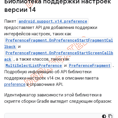
Библиотека поддержки настроек
версии 14
Пакет
android.support.v14.preference
предоставляет API для добавления поддержки
интерфейсов настроек, таких как
PreferenceFragment.OnPreferenceStartFragmentCal
lback
и
PreferenceFragment.OnPreferenceStartScreenCallb
ack
, а также классов, таких как
MultiSelectListPreference
и
PreferenceFragment
.
Подробную информацию об API библиотеки
поддержки настроек v14 см. в описании пакета
preference
в справочнике API.
Идентификатор зависимости этой библиотеки в
скрипте сборки Gradle выглядит следующим образом: