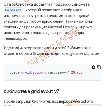
Эта библиотека добавляет поддержку виджета
CardView
, который позволяет отображать
информацию внутри карточек, имеющих единый
внешний вид в любом приложении. Такие карточки
полезны для реализации Material Design и широко
используются в макетах для приложений для
телевизоров.
Идентификатор зависимости этой библиотеки в
скрипте сборки Gradle выглядит следующим образом:
com
.
android
.
support
:
cardview
-
v7:
28.0
.
0
библиотека gridlayout v7
После загрузки библиотек поддержки Android эта