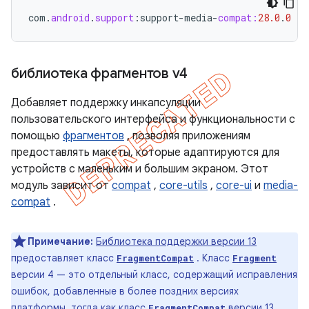
com
.
android
.
support
:
support
-
media
-
compat:
28.0
.
0
библиотека фрагментов v4
Добавляет поддержку инкапсуляции
пользовательского интерфейса и функциональности с
помощью
фрагментов
, позволяя приложениям
предоставлять макеты, которые адаптируются для
устройств с маленьким и большим экраном. Этот
модуль зависит от
compat
,
core-utils
,
core-ui
и
media-
compat
.
Примечание:
Библиотека поддержки версии 13
предоставляет класс
. Класс
FragmentCompat
Fragment
версии 4 — это отдельный класс, содержащий исправления
ошибок, добавленные в более поздних версиях
платформы, тогда как класс
версии 13
FragmentCompat