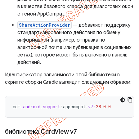
в качестве базового класса для диалоговых окон
с темой AppCompat.
ShareActionProvider
— добавляет поддержку
стандартизированного действия по обмену
информацией (например, отправка по
электронной почте или публикация в социальных
сетях), которое может быть включено в панель
действий.
Идентификатор зависимости этой библиотеки в
скрипте сборки Gradle выглядит следующим образом:
com
.
android
.
support
:
appcompat
-
v7:
28.0
.
0
библиотека Card
View v7