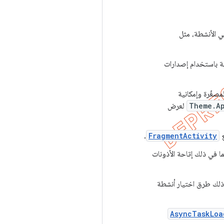
ي الأنشطة، مثل
لقة باستخدام إصدارات
في التطبيقات المصغّرة وإمكانية
Theme.A
لعرض
ع
FragmentActivity
.
ما في ذلك إتاحة الأذونات
 ذلك طرق اختيار أنشطة
AsyncTaskLoa