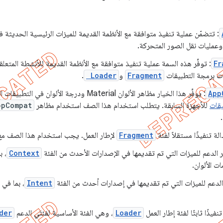
: تتضمّن عملية تنفيذ متوافقة مع الأنظمة القديمة للميزات الرئيسية الحديثة ف
عمليات نقل الصور المتحركة.
Fr
: توفِّر هذه السمة عملية تنفيذ متوافقة مع الأنظمة القديمة للأنشطة المتع
ات برمجة التطبيقات
Fragment
و
Loader
.
App
: يوفِّر هذا الخيار مظاهر الألوان Material ودرجة الألوان 
قات
للأجهزة السابقة. يتطلب استخدام هذا الصف استخدام مظاهر
ppCompat
الة تنفيذًا مستقلاً لفئة
Fragment
لإطار العمل. يجب استخدام هذا الصف م
ر الدعم للميزات التي تم تقديمها في الإصدارات الأحدث من الفئة
Context
، ب
ت الألوان.
 الدعم للميزات التي تم تقديمها في إصدارات أحدث من الفئة
Intent
، بما في
نفيذًا ثابتًا لفئة إطار العمل
Loader
، وهي الفئة الأساسية لفئتَي الدعم
der