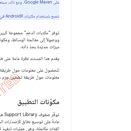
على Google Maven. ومع ذلك، سيتم إجراء جميع عمليات تطوير المكتبة الجديدة في مكتبة
ننصح باستخدام مكتبات AndroidX في جميع المشاريع الجديدة. ننصحك أيضًا
توفر "مكتبات الدعم" مجموعة كبيرة م
ووصولاً إلى معالجة الوسائط، ومكونا
ميزات جديدة بحدّ ذاته.
يقدم هذا المستند نظرة عامة على فئ
للحصول على معلومات حول طريقة إض
معلومات حول طريقة تضمين حِزم مك
مكوّنات التطبيق
توفّ
عادةً على توسيع نطاق الإصدارات ال
الفئات مكتملة، وهي عمليات تنفيذ ثا