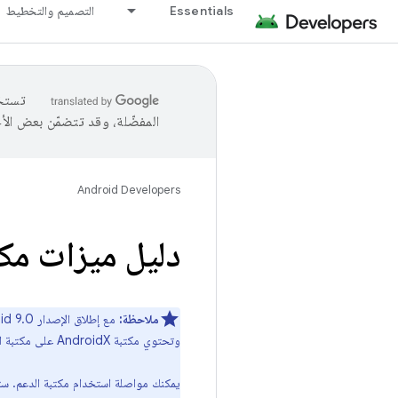
Essentials
التصميم والتخطيط
المفضّلة، وقد تتضمّن بعض الأ
Android Developers
دليل ميزات مكت
ملاحظة:
مع إطلاق الإصدار Android 9.0 (المستوى 28 لواجهة برمجة التطبيقات)، يتوفر إصدار جديد من مكتبة الدعم باسم
وتحتوي مكتبة AndroidX على مكتبة الدعم الحالية وتتضمّن أيضًا أحدث مكوّنات Jetpack.
يمكنك مواصلة استخدام مكتبة الدعم. ستبقى العناصر التار