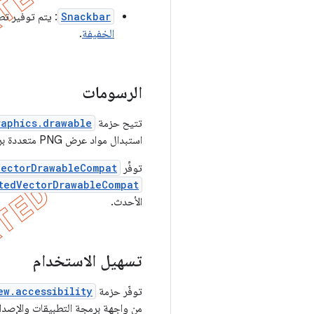
Snackbar
: يتم توفير ت
الخفيفة
.
الرسومات
تتيح حزمة
raphics.drawable
استبدال مواد عرض PNG متعددة برسم متّجه واحد يكون محدّد في XML.
توفِّر
VectorDrawableCompat
tedVectorDrawableCompat
الأحدث.
تسهيل الاستخدام
توفّر حزمة
ew.accessibility
من واجهة برمجة التطبيقات والإصدا