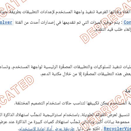
الفئة وفئاتها الفرعية تنفيذ واجهة المستخدم لإعدادات التطبيقات بطريقة متواف
Co
: يتم توفير الميزات التي تم تقديمها في إصدارات أحدث من الفئة
olver
غاء طلب قيد التقدّم.
يات تنفيذ للسلوكيات والتطبيقات المصغّرة الرئيسية لواجهة المستخدم، وتساع
 بعض هذه التطبيقات المصغّرة إلا من خلال مكتبة الدعم.
امة
هة المستخدم يمكن تكييفها لتناسب حالات استخدام التصميم المختلفة.
 تنسيق لعرض القوائم الطويلة، باستخدام استراتيجية لتجنُّب استهلاك الذاكرة ال
موعة بيانات أكبر، وبالتالي تجنُّب استهلاك كميات كبيرة من الذاكرة عند عرض 
RecyclerVi
، اطّلِع على دليل
طريقة عرض أداة إعادة الاستخدام
.