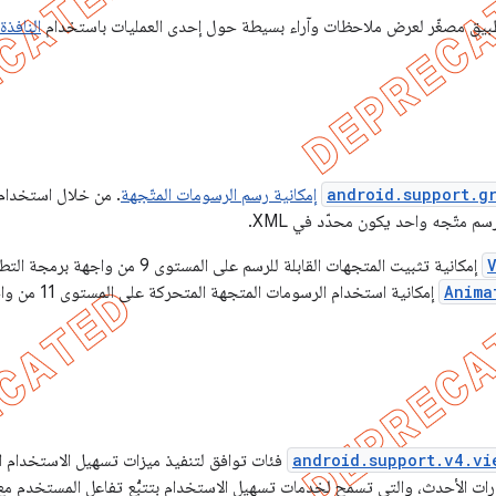
طبيق مصغّر لعرض ملاحظات وآراء بسيطة حول إحدى العمليات باستخدام
النافذة
android.support.g
إمكانية رسم الرسومات المتّجهة
. من خلال استخدام
إمكانية تثبيت المتجهات القابلة للرسم على المستوى 9 من واجهة برمجة التطبيقات والمستويات الأعلى. توفِّر
Anima
إمكانية استخدام
android.support.v4.vi
رات الأحدث، والتي تسمح لخدمات تسهيل الاستخدام بتتبُّع تفاعل المستخدم مع