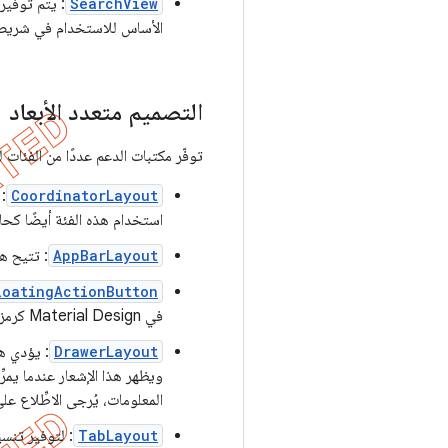
SearchView
: يتم توفي
الأساس للاستخدام في شريط 
التصميم متعدد الأبعاد
توفّر مكتبات الدعم عددًا من الفئات 
CoordinatorLayout
:
استخدام هذه الفئة أيضًا كح
AppBarLayout
: تتيح ه
loatingActionButton
في Material Design كرمز دائري عائم فوق واجهة مستخدم التطبيق. لمزيد من المعلومات، يُرجى الاطّلاع على
DrawerLayout
: يؤدي ه
ويظهر هذا الإشعار عندما يمرِ
المعلومات، يُرجى الاطِّلاع عل
TabLayout
: لتوفير تنس