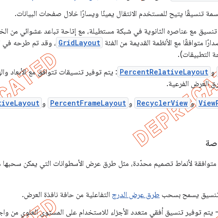
لسمة تنسيقًا يتيح للمستخدم الانتقال يمينًا ويسارًا خلال صفحات البيانات.
 تنسيق مع عناصره الثانوية في شبكة مستطيلة، مع إتاحة تباعد عشوائي من الخل
ارًا متوافقًا مع الأنظمة القديمة من الفئة
GridLayout
و
PercentRelativeLayout
: يتم توفير تنسيقات تتوافق مع الأبعاد وال
ق العرض الفرعية.
View
و
RecyclerView
و
PercentFrameLayout
و
tiveLayout
اصة
ذ متوافقة لأنماط تصميم محدّدة، مثل طرق عرض الأسطوانات التي يمكن سحبها م
ء تنسيق يسمح بسحب
طرق عرض الدرج
التفاعلية من حافة نافذة العرض.
 يتم توفير تنسيق أفقي متعدد الأجزاء للاستخدام على المستوى العلوي من واج