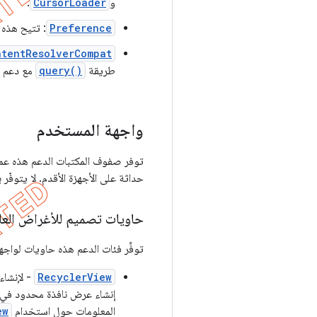
و
CursorLoader
.
Preference
: تتيح هذه 
ntentResolverCompat
طريقة
query()
مع دعم إل
واجهة المستخدم
توفر صفوف المكتبات الدعم هذه عمل
حداثة على الأجهزة الأقدم. لا يتوفّر
حاويات تصميم للأغراض الع
توفِّر فئات الدعم هذه حاويات لواج
RecyclerView
- لإنشاء
إنشاء عرض نافذة محدود في مج
المعلومات حول استخدام
ew