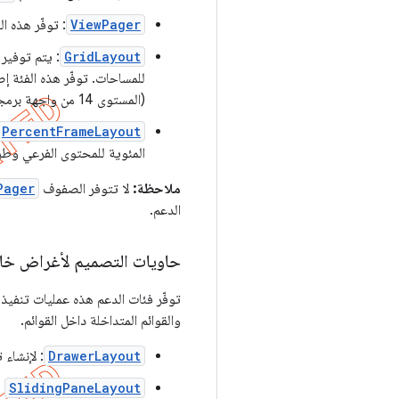
ViewPager
: توفّر هذه ا
GridLayout
: يتم توفير
للمساحات. توفّر هذه الفئة إصد
(المستوى 14 من واجهة برمجة التطبيقات).
PercentFrameLayout
المئوية للمحتوى الفرعي وطر
ملاحظة:
لا تتوفر الصفوف
Pager
الدعم.
حاويات التصميم لأغراض خ
توفّر فئات الدعم هذه عمليات تنفي
والقوائم المتداخلة داخل القوائم.
DrawerLayout
: لإنشا
SlidingPaneLayout
-