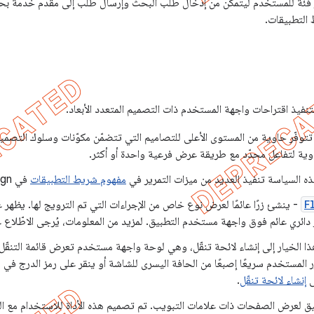
ر فئة للمستخدم ليتمكّن من إدخال طلب البحث وإرسال طلب إلى مقدّم خدمة ب
التطبيقات.
لتنفيذ اقتراحات واجهة المستخدم ذات التصميم المتعدد الأبعاد.
 تتوفّر حاوية من المستوى الأعلى للتصاميم التي تتضمّن مكوّنات وسلوك التصميم 
اوية لتفاعل محدّد مع طريقة عرض فرعية واحدة أو أكثر.
ذه السياسة تنفيذ العديد من ميزات التمرير في
مفهوم شريط التطبيقات
في Material Design.
F
- ينشئ زرًا عائمًا لعرض نوع خاص من الإجراءات التي تم الترويج لها. يظهر
ذا الخيار إلى إنشاء لائحة تنقّل، وهي لوحة واجهة مستخدم تعرض قائمة التنقّل
ّر المستخدم سريعًا إصبعًا من الحافة اليسرى للشاشة أو ينقر على رمز الدرج في
ى
إنشاء لائحة تنقّل
.
يق لعرض الصفحات ذات علامات التبويب. تم تصميم هذه الأداة للاستخدام مع 