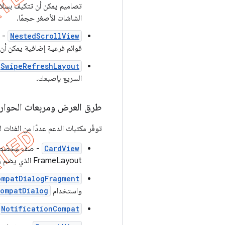
تصاميم يمكن أن تتكيف بسلاسة
الشاشات الأصغر حجمًا.
NestedScrollView
- ت
قوائم فرعية إضافية يمكن أن 
SwipeRefreshLayout
السريع بإصبعك.
طرق العرض ومربعات الحوار 
توفّر مكتبات الدعم عددًا من الفئا
CardView
- صف مخصّص في
FrameLayout الذي يضم زوايا دائرية وتظليل قطرات.
ompatDialogFragment
واستخدام
ompatDialog
NotificationCompat