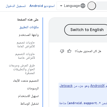
استوديو Android
تسجيل الدخول
على هذه الصفحة
مكوّنات التطبيق
واجهة المستخدم
حاويات تصميم
للأغراض العامة
هل كان المحتوى مفيدًا؟
حاويات التصميم
لأغراض خاصة
طرق العرض ومربعات
الحوار والتطبيقات
المصغّرة
التصميم متعدد الأبعاد
AndroidX
وهو جزء من
Jetpack
.
الرسومات
تسهيل الاستخدام
) متاحة
android.support.*
تشغيل الوسائط