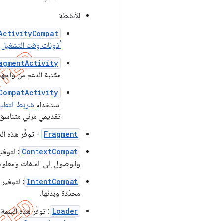
الأنشطة
ActivityCompat
أذونات وقت التشغيل
و
agmentActivity
مكتبة الدعم من واجه
CompatActivity
استخدام
شريط التطبي
تقديمي مرئي متناسق.
Fragment
- توفِّر هذه الد
ContextCompat
: لتوفي
والوصول إلى الملفات ومعلوما
IntentCompat
: لتوفير
محدّدة وبدئها.
Loader
: توفِّر هذه السمة ت