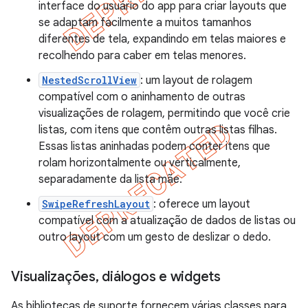
interface do usuário do app para criar layouts que
se adaptam facilmente a muitos tamanhos
diferentes de tela, expandindo em telas maiores e
recolhendo para caber em telas menores.
NestedScrollView
: um layout de rolagem
compatível com o aninhamento de outras
visualizações de rolagem, permitindo que você crie
listas, com itens que contêm outras listas filhas.
Essas listas aninhadas podem conter itens que
rolam horizontalmente ou verticalmente,
separadamente da lista mãe.
SwipeRefreshLayout
: oferece um layout
compatível com a atualização de dados de listas ou
outro layout com um gesto de deslizar o dedo.
Visualizações
,
diálogos e widgets
As bibliotecas de suporte fornecem várias classes para