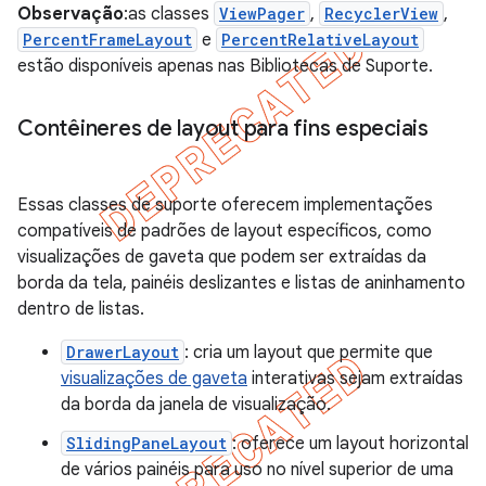
Observação
:as classes
ViewPager
,
RecyclerView
,
PercentFrameLayout
e
PercentRelativeLayout
estão disponíveis apenas nas Bibliotecas de Suporte.
Contêineres de layout para fins especiais
Essas classes de suporte oferecem implementações
compatíveis de padrões de layout específicos, como
visualizações de gaveta que podem ser extraídas da
borda da tela, painéis deslizantes e listas de aninhamento
dentro de listas.
DrawerLayout
: cria um layout que permite que
visualizações de gaveta
interativas sejam extraídas
da borda da janela de visualização.
SlidingPaneLayout
: oferece um layout horizontal
de vários painéis para uso no nível superior de uma