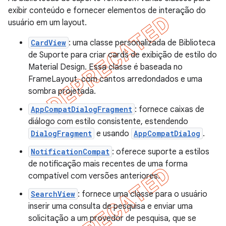
exibir conteúdo e fornecer elementos de interação do
usuário em um layout.
CardView
: uma classe personalizada de Biblioteca
de Suporte para criar cards de exibição de estilo do
Material Design. Essa classe é baseada no
FrameLayout, com cantos arredondados e uma
sombra projetada.
AppCompatDialogFragment
: fornece caixas de
diálogo com estilo consistente, estendendo
DialogFragment
e usando
AppCompatDialog
.
NotificationCompat
: oferece suporte a estilos
de notificação mais recentes de uma forma
compatível com versões anteriores.
SearchView
: fornece uma classe para o usuário
inserir uma consulta de pesquisa e enviar uma
solicitação a um provedor de pesquisa, que se