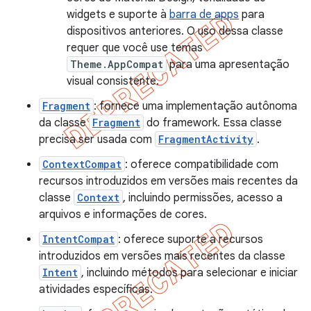
widgets e suporte à
barra de apps
para
dispositivos anteriores. O uso dessa classe
requer que você use temas
Theme.AppCompat
para uma apresentação
visual consistente.
Fragment
: fornece uma implementação autônoma
da classe
Fragment
do framework. Essa classe
precisa ser usada com
FragmentActivity
.
ContextCompat
: oferece compatibilidade com
recursos introduzidos em versões mais recentes da
classe
Context
, incluindo permissões, acesso a
arquivos e informações de cores.
IntentCompat
: oferece suporte a recursos
introduzidos em versões mais recentes da classe
Intent
, incluindo métodos para selecionar e iniciar
atividades específicas.