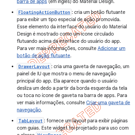
barra de apps
(em inglês) do Material Design.
FloatingActionButton
: cria um botão flutuante
para exibir um tipo especial de ação promovida.
Esse elemento da interface do usuário do Material
Design é mostrado como um ícone circulado
flutuando acima da interface do usuário do app.
Para ver mais informações, consulte
Adicionar um
botão de ação flutuante
.
DrawerLayout
: cria uma gaveta de navegação, um
painel de IU que mostra o menu de navegação
principal do app. Ela aparece quando o usuário
desliza um dedo a partir da borda esquerda da tela
ou toca no ícone de gaveta na barra de apps. Para
ver mais informações, consulte
Criar uma gaveta de
navegação
.
TabLayout
: fornece um layout para exibir páginas
com guias. Este widget foi projetado para uso com