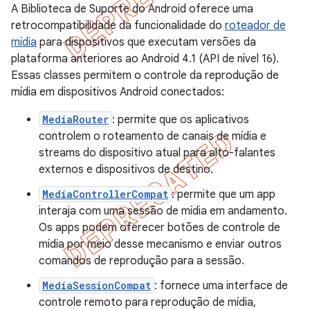
A Biblioteca de Suporte do Android oferece uma
retrocompatibilidade da funcionalidade do
roteador de
mídia
para dispositivos que executam versões da
plataforma anteriores ao Android 4.1 (API de nível 16).
Essas classes permitem o controle da reprodução de
mídia em dispositivos Android conectados:
MediaRouter
: permite que os aplicativos
controlem o roteamento de canais de mídia e
streams do dispositivo atual para alto-falantes
externos e dispositivos de destino.
MediaControllerCompat
: permite que um app
interaja com uma sessão de mídia em andamento.
Os apps podem oferecer botões de controle de
mídia por meio desse mecanismo e enviar outros
comandos de reprodução para a sessão.
MediaSessionCompat
: fornece uma interface de
controle remoto para reprodução de mídia,