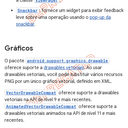
a classe
ViewPager
.
Snackbar
: fornece um widget para exibir feedback
leve sobre uma operação usando o
pop-up da
snackbar
.
Gráficos
O pacote
android.support.graphics.drawable
oferece suporte a
drawables vetoriais
. Ao usar
drawables vetoriais, você pode substituir vários recursos
PNG por um único gráfico vetorial, definido em XML.
VectorDrawableCompat
oferece suporte a drawables
vetoriais na API de nível 9 e mais recentes.
AnimatedVectorDrawableCompat
oferece suporte a
drawables vetoriais animados na API de nível 11 e mais
recentes.