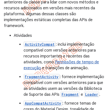
anteriores da classe para lidar com novos métodos e
recursos adicionados em versões mais recentes da
plataforma. Algumas dessas classes são
implementações estáticas completas das APIs de
framework.
Atividades
ActivityCompat
: inclui implementação
compatível com versões anteriores para
recursos importantes e recentes das
atividades, como
Permissões de tempo de
execução
e transições de animação.
FragmentActivity
: fornece implementação
compatível com versões anteriores para que
as atividades usem as versões da Biblioteca
de Suporte das APIs
Fragment
e
Loader
.
AppCompatActivity
: fornece temas de
cores do Material Design, tonalidade de