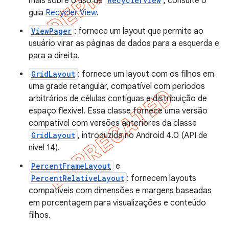
mais sobre o uso de
RecyclerView
, consulte o
guia
Recycler View
.
ViewPager
: fornece um layout que permite ao
usuário virar as páginas de dados para a esquerda e
para a direita.
GridLayout
: fornece um layout com os filhos em
uma grade retangular, compatível com períodos
arbitrários de células contíguas e distribuição de
espaço flexível. Essa classe fornece uma versão
compatível com versões anteriores da classe
GridLayout
, introduzida no Android 4.0 (API de
nível 14).
PercentFrameLayout
e
PercentRelativeLayout
: fornecem layouts
compatíveis com dimensões e margens baseadas
em porcentagem para visualizações e conteúdo
filhos.