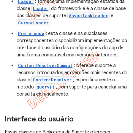
Loader
: fornece uma implementação estática da
classe
Loader
do framework e é a classe de base
das classes de suporte
AsyncTaskLoader
e
CursorLoader
.
Preference
: esta classe e as subclasses
correspondentes disponibilizam implementações da
interface do usuário das configurações do app de
uma forma compatível com versões anteriores.
ContentResolverCompat
: oferece suporte a
recursos introduzidos em versões mais recentes da
classe
ContentResolver
, especificamente o
método
query()
, com suporte para cancelar uma
consulta em andamento.
Interface do usuário
Essas classes de Biblioteca de Suporte oferecem