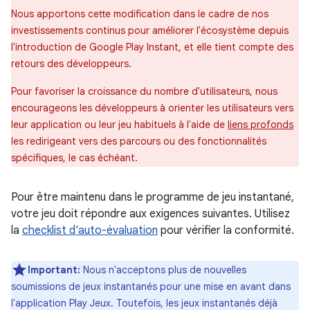
Nous apportons cette modification dans le cadre de nos
investissements continus pour améliorer l'écosystème depuis
l'introduction de Google Play Instant, et elle tient compte des
retours des développeurs.
Pour favoriser la croissance du nombre d'utilisateurs, nous
encourageons les développeurs à orienter les utilisateurs vers
leur application ou leur jeu habituels à l'aide de
liens profonds
les redirigeant vers des parcours ou des fonctionnalités
spécifiques, le cas échéant.
Pour être maintenu dans le programme de jeu instantané,
votre jeu doit répondre aux exigences suivantes. Utilisez
la
checklist d'auto-évaluation
pour vérifier la conformité.
Important:
Nous n'acceptons plus de nouvelles
soumissions de jeux instantanés pour une mise en avant dans
l'application Play Jeux. Toutefois, les jeux instantanés déjà