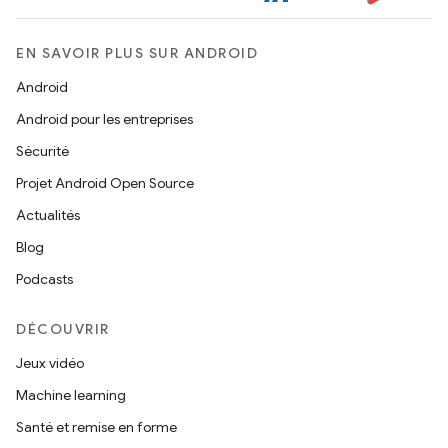
EN SAVOIR PLUS SUR ANDROID
Android
Android pour les entreprises
Sécurité
Projet Android Open Source
Actualités
Blog
Podcasts
DÉCOUVRIR
Jeux vidéo
Machine learning
Santé et remise en forme