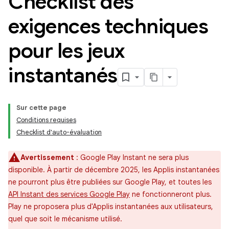
Checklist des
exigences techniques
pour les jeux
instantanés
Sur cette page
Conditions requises
Checklist d'auto-évaluation
Avertissement
: Google Play Instant ne sera plus
disponible. À partir de décembre 2025, les Applis instantanées
ne pourront plus être publiées sur Google Play, et toutes les
API Instant des services Google Play
ne fonctionneront plus.
Play ne proposera plus d'Applis instantanées aux utilisateurs,
quel que soit le mécanisme utilisé.