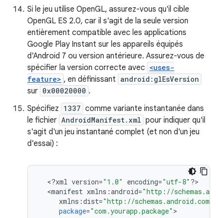
Si le jeu utilise OpenGL, assurez-vous qu'il cible
OpenGL ES 2.0, car il s'agit de la seule version
entièrement compatible avec les applications
Google Play Instant sur les appareils équipés
d'Android 7 ou version antérieure. Assurez-vous de
spécifier la version correcte avec
<uses-
feature>
, en définissant
android:glEsVersion
sur
0x00020000
.
Spécifiez
1337
comme variante instantanée dans
le fichier
AndroidManifest.xml
pour indiquer qu'il
s'agit d'un jeu instantané complet (et non d'un jeu
d'essai) :
<
?
xml
version
=
"1.0"
encoding
=
"utf-8"
?>
<
manifest
xmlns
:
android
=
"http://schemas.and
xmlns
:
dist
=
"http://schemas.android.com/a
package
=
"com.yourapp.package"
>