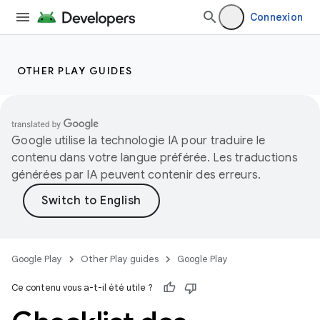
Connexion
OTHER PLAY GUIDES
Google utilise la technologie IA pour traduire le
contenu dans votre langue préférée. Les traductions
générées par IA peuvent contenir des erreurs.
Google Play
Other Play guides
Google Play
Ce contenu vous a-t-il été utile ?