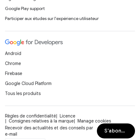
Google Play support
Participer aux études sur l'expérience utilisateur
Android
Chrome
Firebase
Google Cloud Platform
Tous les produits
Règles de confidentialité
Licence
Consignes relatives à la marque
Manage cookies
Recevoir des actualités et des conseils par
S’abonner
e-mail