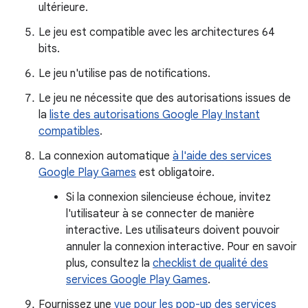
ultérieure.
Le jeu est compatible avec les architectures 64
bits.
Le jeu n'utilise pas de notifications.
Le jeu ne nécessite que des autorisations issues de
la
liste des autorisations Google Play Instant
compatibles
.
La connexion automatique
à l'aide des services
Google Play Games
est obligatoire.
Si la connexion silencieuse échoue, invitez
l'utilisateur à se connecter de manière
interactive. Les utilisateurs doivent pouvoir
annuler la connexion interactive. Pour en savoir
plus, consultez la
checklist de qualité des
services Google Play Games
.
Fournissez une
vue pour les pop-up des services