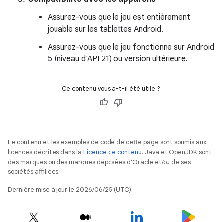
Assurez-vous que le jeu est entièrement
jouable sur les tablettes Android.
Assurez-vous que le jeu fonctionne sur Android
5 (niveau d'API 21) ou version ultérieure.
Ce contenu vous a-t-il été utile ?
Le contenu et les exemples de code de cette page sont soumis aux
licences décrites dans la
Licence de contenu
. Java et OpenJDK sont
des marques ou des marques déposées d'Oracle et/ou de ses
sociétés affiliées.
Dernière mise à jour le 2026/06/25 (UTC).