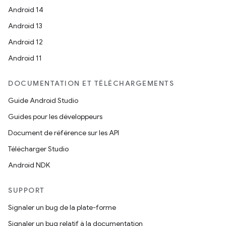
Android 14
Android 13
Android 12
Android 11
DOCUMENTATION ET TÉLÉCHARGEMENTS
Guide Android Studio
Guides pour les développeurs
Document de référence sur les API
Télécharger Studio
Android NDK
SUPPORT
Signaler un bug de la plate-forme
Signaler un bug relatif à la documentation