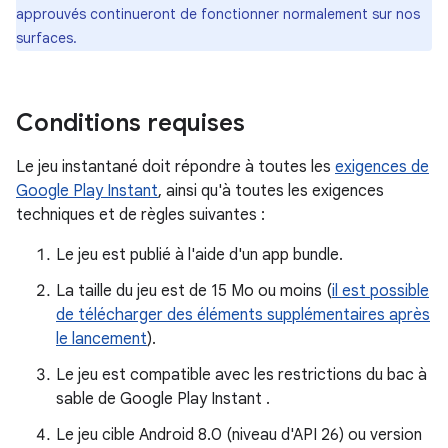
approuvés continueront de fonctionner normalement sur nos
surfaces.
Conditions requises
Le jeu instantané doit répondre à toutes les
exigences de
Google Play Instant
, ainsi qu'à toutes les exigences
techniques et de règles suivantes :
Le jeu est publié à l'aide d'un app bundle.
La taille du jeu est de 15 Mo ou moins (
il est possible
de télécharger des éléments supplémentaires après
le lancement
).
Le jeu est compatible avec les restrictions du bac à
sable de Google Play Instant
.
Le jeu cible Android 8.0 (niveau d'API 26) ou version