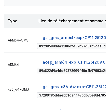
Type
Lien de téléchargement et somme de
gsi_gms_arm64-exp-CP11.251209
ARM64+GMS
89298580dda1280efe32b27d04b9caf5bbe
aosp_arm64-exp-CP11.251209.009
ARM64
59a822d9a4dd09873009f40c4b97003a2f2
gsi_gms_x86_64-exp-CP11.251209
x86_64+GMS
37289f85ddaebb1ce1147bdb75e9d470537