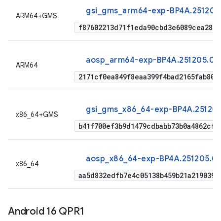
gsi_gms_arm64-exp-BP4A.251205
ARM64+GMS
f87602213d71f1eda90cbd3e6089cea2856
aosp_arm64-exp-BP4A.251205.00
ARM64
2171cf0ea849f8eaa399f4bad2165fab80b
gsi_gms_x86_64-exp-BP4A.25120
x86_64+GMS
b41f700ef3b9d1479cdbabb73b0a4862cf9
aosp_x86_64-exp-BP4A.251205.0
x86_64
aa5d832edfb7e4c05138b459b21a2190390
Android 16 QPR1