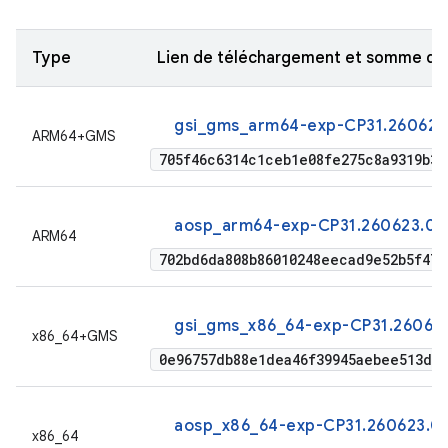
Type
Lien de téléchargement et somme de
gsi_gms_arm64-exp-CP31.260623
ARM64+GMS
705f46c6314c1ceb1e08fe275c8a9319b3
aosp_arm64-exp-CP31.260623.01
ARM64
702bd6da808b86010248eecad9e52b5f479
gsi_gms_x86_64-exp-CP31.260623
x86_64+GMS
0e96757db88e1dea46f39945aebee513d5a
aosp_x86_64-exp-CP31.260623.01
x86_64