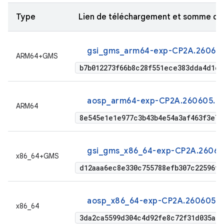
Type
Lien de téléchargement et somme de
gsi_gms_arm64-exp-CP2A.260605
ARM64+GMS
b7b012273f66b8c28f551ece383dda4d1cb
aosp_arm64-exp-CP2A.260605.01
ARM64
8e545e1e1e977c3b43b4e54a3af463f3e7d
gsi_gms_x86_64-exp-CP2A.26060
x86_64+GMS
d12aaa6ec8e330c755788efb307c22596ff
aosp_x86_64-exp-CP2A.260605.0
x86_64
3da2ca5599d304c4d92fe8c72f31d035a59