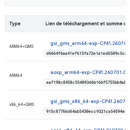
Type
Lien de téléchargement et somme de
gsi_gms_arm64-exp-CP41.260701.
ARM64+GMS
d6664f6aa41ef615fa72e1a1ed6509c5ca1
aosp_arm64-exp-CP41.260701.005
ARM64
eaf198c8458c554093d6b166f5755bb4a81
gsi_gms_x86_64-exp-CP41.260701
x86_64+GMS
915c87766d64ab5430ecc9321ca54594ef5