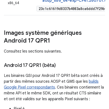
aosp_x86_64-exp-CP41.260701.00
x86_64
23c1c61619d8337b4083a8ca6ddd7f29bff
Images système génériques
Android 17 QPR1
Consultez les sections suivantes.
Android 17 QPR1 (bêta)
Les binaires GSI pour Android 17 QPR1 bêta sont créés à
partir des mêmes sources AOSP et GMS que les
builds
Google Pixel correspondants
. Ces binaires contiennent la
même API et le même SDK, ont un résultat CTS similaire
et ont été validés sur les appareils Pixel suivants :
Pixel 6