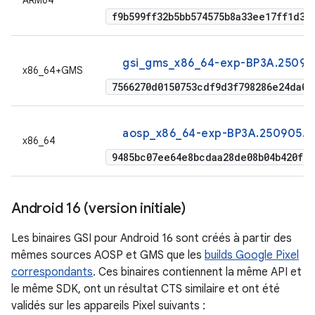
ARM64
f9b599ff32b5bb574575b8a33ee17ff1d33
gsi_gms_x86_64-exp-BP3A.25090
x86_64+GMS
7566270d0150753cdf9d3f798286e24da03
aosp_x86_64-exp-BP3A.250905.0
x86_64
9485bc07ee64e8bcdaa28de08b04b420f48
Android 16 (version initiale)
Les binaires GSI pour Android 16 sont créés à partir des
mêmes sources AOSP et GMS que les
builds Google Pixel
correspondants
. Ces binaires contiennent la même API et
le même SDK, ont un résultat CTS similaire et ont été
validés sur les appareils Pixel suivants :