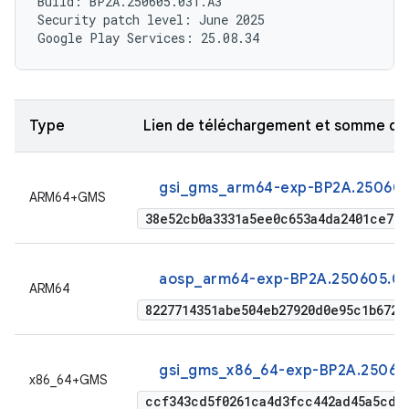
Build: BP2A.250605.031.A3

Security patch level: June 2025

Type
Lien de téléchargement et somme de
gsi_gms_arm64-exp-BP2A.250605
ARM64+GMS
38e52cb0a3331a5ee0c653a4da2401ce745
aosp_arm64-exp-BP2A.250605.03
ARM64
8227714351abe504eb27920d0e95c1b6727
gsi_gms_x86_64-exp-BP2A.250605
x86_64+GMS
ccf343cd5f0261ca4d3fcc442ad45a5cded