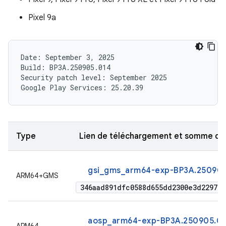
Pixel 9a
Date: September 3, 2025

Build: BP3A.250905.014

Security patch level: September 2025

Type
Lien de téléchargement et somme de
gsi_gms_arm64-exp-BP3A.250905
ARM64+GMS
346aad891dfc0588d655dd2300e3d2297eb
aosp_arm64-exp-BP3A.250905.014