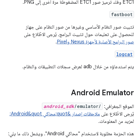
ETC1 وفك ترميز صور ETC1 المضغوطة مرة أخرى إلى PNG.
fastboot
تثبيت صور النظام الأساسي وغيرها من صور النظام على جهاز
للحصول على تعليمات حول تثبيت البرامج، يُرجى الاطّلاع على
صور البرامج الأصلية لأجهزة Nexus وPixel
.
logcat
يتم استدعاؤه من خلال adb لعرض سجلات التطبيقات والنظام.
Android Emulator
الموقع الجغرافي:
/emulator/
android_sdk
يُرجى الاطّلاع على
ملاحظات إصدار &quot;محاكي Android&quot;
لمزيد من المعلومات.
هذه الحزمة مطلوبة لاستخدام "محاكي Android". ويشمل ذلك ما يلي: