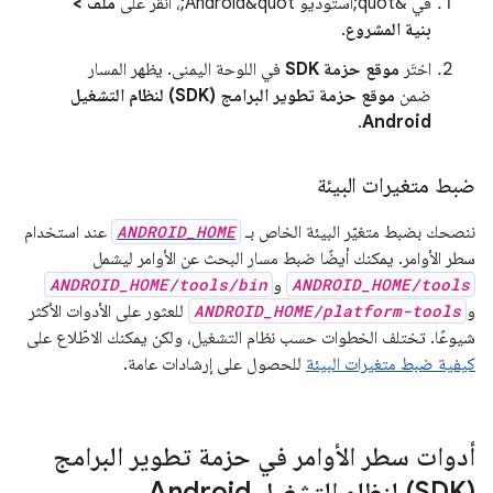
في &quot;استوديو Android&quot;، انقر على
ملف >
بنية المشروع
.
اختَر
موقع حزمة SDK
في اللوحة اليمنى. يظهر المسار
ضمن
موقع حزمة تطوير البرامج (SDK) لنظام التشغيل
.
Android
ضبط متغيرات البيئة
ننصحك بضبط متغيّر البيئة الخاص بـ
ANDROID_HOME
عند استخدام
سطر الأوامر. يمكنك أيضًا ضبط مسار البحث عن الأوامر ليشمل
ANDROID_HOME/tools
و
ANDROID_HOME/tools/bin
و
ANDROID_HOME/platform-tools
للعثور على الأدوات الأكثر
شيوعًا. تختلف الخطوات حسب نظام التشغيل، ولكن يمكنك الاطّلاع على
كيفية ضبط متغيرات البيئة
للحصول على إرشادات عامة.
أدوات سطر الأوامر في حزمة تطوير البرامج
(SDK) لنظام التشغيل Android