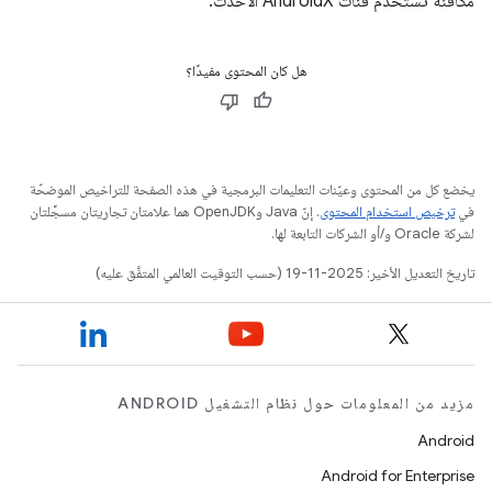
مكافئة تستخدم فئات AndroidX الأحدث.
هل كان المحتوى مفيدًا؟
يخضع كل من المحتوى وعيّنات التعليمات البرمجية في هذه الصفحة للتراخيص الموضحّة
في
ترخيص استخدام المحتوى
. إنّ Java وOpenJDK هما علامتان تجاريتان مسجَّلتان
لشركة Oracle و/أو الشركات التابعة لها.
تاريخ التعديل الأخير: 2025-11-19 (حسب التوقيت العالمي المتفَّق عليه)
مزيد من المعلومات حول نظام التشغيل ANDROID
Android
Android for Enterprise