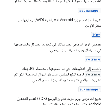
تقدّم إحصاءات حول تركيبة حزمة APK بعد اكتمال عملية الإنشاء.
avdmanager
تتيح لك إنشاء أجهزة Android الافتراضية (AVD) وإدارتها من
سطر الأوامر.
lint
يفحص الرمز البرمجي لمساعدتك في تحديد المشاكل وتصحيحها
في ما يتعلّق بجودة بنية الرمز البرمجي.
retrace
بالنسبة إلى التطبيقات التي تم تجميعها باستخدام R8، يفك
retrace
ترميز تتبُّع تسلسل استدعاء الدوال البرمجية الذي تم
تشويشه، والذي تتم إعادة ربطه برمز المصدر الأصلي.
sdkmanager
تتيح لك عرض حِزم حزمة تطوير البرامج (SDK) لنظام التشغيل
Android وتثبيتها وتحديثها وإلغاء تثبيتها