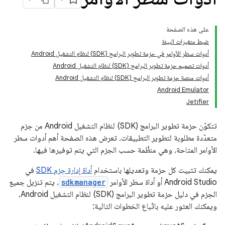
على هذه الصفحة
ضبط متغيرات البيئة
أدوات سطر الأوامر في حزمة تطوير البرامج (SDK) لنظام التشغيل Android
أدوات تصميم حزمة تطوير البرامج (SDK) لنظام التشغيل Android
أدوات منصة حزمة تطوير البرامج (SDK) لنظام التشغيل Android
Android Emulator
Jetifier
تتكوّن حزمة تطوير البرامج (SDK) لنظام التشغيل Android من حِزم
متعدّدة مطلوبة لتطوير التطبيقات. تعرض هذه الصفحة أهم أدوات سطر
الأوامر المتاحة، وهي منظَّمة حسب الحِزم التي يتم توفيرها فيها.
يمكنك تثبيت كل حزمة وتعديلها باستخدام
أداة إدارة حِزم SDK
في
Android Studio أو أداة سطر الأوامر
sdkmanager
. يتم تنزيل جميع
الحِزم في دليل حزمة تطوير البرامج (SDK) لنظام التشغيل Android،
ويمكنك العثور عليه باتّباع الخطوات التالية: