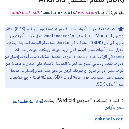
يقع في:
/bin/
version
/cmdline-tools/
android_sdk
ملاحظة: تحل حزمة "أدوات سطر الأوامر لحزمة تطوير البرامج (SDK) لنظام
التشغيل Android"، المتوفّرة في
، محل حزمة "أدوات حزمة
cmdline-tools
تطوير البرامج (SDK)"، المتوفّرة في
. باستخدام الحزمة الجديدة، يمكنك
tools
اختيار إصدار أدوات سطر الأوامر الذي تريد تثبيته، ويمكنك تثبيت إصدارات
متعددة في الوقت نفسه. باستخدام الحزمة القديمة، يمكنك تثبيت أحدث إصدار من
الأدوات فقط. وبالتالي، تتيح لك الحزمة الجديدة الاعتماد على إصدارات محدّدة من
أدوات سطر الأوامر بدون أن يتوقف الرمز البرمجي عند إصدار إصدارات جديدة.
للحصول على معلومات حول حزمة أدوات SDK المتوقّفة نهائيًا، راجِع
ملاحظات
إصدار أدوات SDK
.
إذا كنت لا تستخدم "استوديو Android"، يمكنك
تنزيل حزمة أدوات
سطر الأوامر
.
apkanalyzer