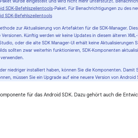
Paket wurde eingestellt und wird nicht mehr unterstützt. Benachric
id SDK-Befehlszeilentools
-Paket. Für Benachrichtigungen zu des ne
id SDK-Befehlszeilentools
Methode zur Aktualisierung von Artefakten für die SDK-Manager. Dies
 Versionen. Künftig werden wir keine Updates in diesem älteren XML-
 Studio, oder die alte SDK Manager-UI erhält keine Aktualisierunge
ilds sollten zwar weiterhin funktionieren, SDK-Komponenten aktuali
 verwenden.
der niedriger installiert haben, können Sie die Komponenten. Dami
nen, müssen Sie ein Upgrade auf eine neuere Version von Android 
 Komponente für das Android SDK. Dazu gehört auch die Entwi