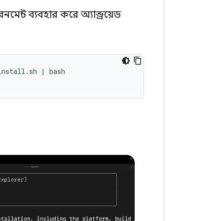
ন্ট ব্যবহার করে অ্যান্ড্রয়েড
nstall.sh | bash 
