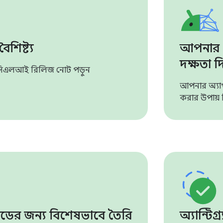
ৈশিষ্ট্য
আপনার এজ
দক্ষতা দ
েড সিএলআই রিলিজ নোট পড়ুন
আপনার অ্যা
করার উপায় 
রয়েডের জন্য বিশেষভাবে তৈরি
অ্যান্টিগ্