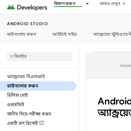
বিকাশ করুন
আরও দেখুন
ANDROID STUDIO
ডাউনলোড করুন
আইডিই গাইড
অ্যান্ড্রয়েড স্টুডিওতে 
অ্যান্ড্রয়েড সিএলআই
ডাউনলোড করুন
রিলিজ নোট
Android 
ওভারভিউ
অ্যান্ড্র
জার্নিস দিয়ে পরীক্ষা করুন
একটি বাগ রিপোর্ট