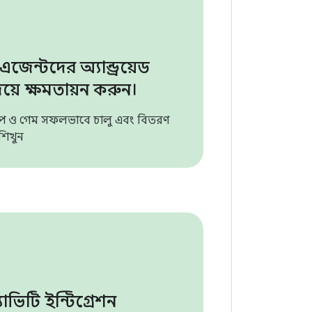
েন্টদের অ্যান্ড্রয়েড
িয়ে ক্ষমতায়ন করুন।
প ও গেম সফলভাবে চালু এবং বিতরণ
শিখুন
র্যাভিটি ইন্টিগ্রেশন