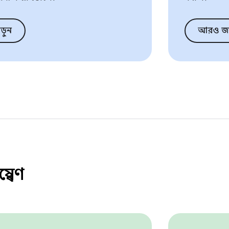
়ুন
আরও জা
বেষণ