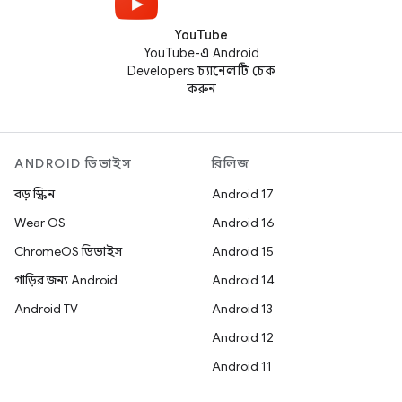
YouTube
YouTube-এ Android
Developers চ্যানেলটি চেক
করুন
ANDROID ডিভাইস
রিলিজ
বড় স্ক্রিন
Android 17
Wear OS
Android 16
ChromeOS ডিভাইস
Android 15
গাড়ির জন্য Android
Android 14
Android TV
Android 13
Android 12
Android 11