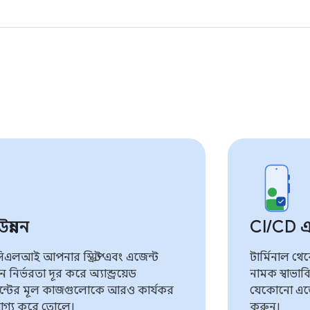
ন্নয়ন
CI
/
CD এর
ড সিএলআই আপনার স্ক্রিপ্ট এবং এজেন্ট
টার্মিনাল থ
নির্ভরতা দূর করে অ্যান্ড্রয়েড
নামক স্বাভাব
্টের মূল কাজগুলোকে আরও কার্যকর
যেকোনো এজেন
োগ্য করে তোলে।
করুন।