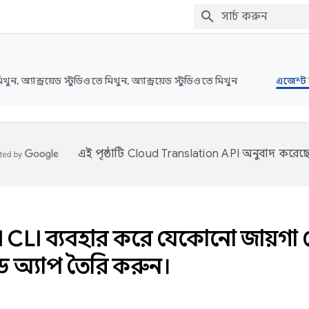
মিথুন, অ্যান্ড্রয়েড স্টুডিওতে মিথুন, অ্যান্ড্রয়েড স্টুডিওতে মিথুন
এজেন্ট 
এই পৃষ্ঠাটি
Cloud Translation API
অনুবাদ করেছে
CLI ব্যবহার করে যেকোনো জায়গা থে
য়েড অ্যাপ তৈরি করুন।