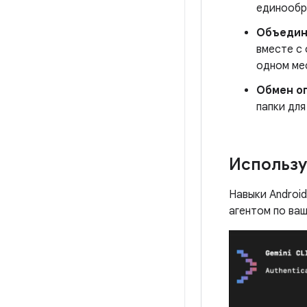
единообра
Объедин
вместе с 
одном ме
Обмен о
папки дл
Использу
Навыки Androi
агентом по ва