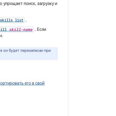
то упрощает поиск, загрузку и
skills list
.
kill
skill-name
. Если
и.
че он будет перезаписан при
ортировать его в свой