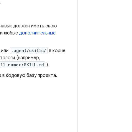
.
навык должен иметь свою
и любые
дополнительные
или
.agent/skills/
в корне
талоги (например,
ill name>/SKILL.md
).
 в кодовую базу проекта.