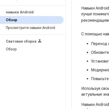
Навыки Androi
навыки Android
лучше понимат
Обзор
рекомендациям
Просмотрите навыки Android
С помощью навы
Световая сборка
Переход 
Обзор
Обновите
Установит
Модерниз
Повысьте
Используя сво
актуальные зн
Навыки Androi