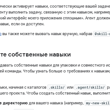
ически активирует навыки, соответствующие вашей задаче
нту выполнить задачу, связанную с этим навыком, наприме
кий интерфейс моего приложения сплошным». Агент должен
авык, если он доступен.
o
вы также можете вызвать навык вручную, набрав
@skill-
те собственные навыки
давать собственные навыки для упаковки и совместного и
ей команды. Чтобы узнать больше о требованиях к навыкам
ыки, начиная с каталогов
.skills/
или
.agent/skills/
р
шего проекта. Чтобы создать собственный навык, выполни
е директорию
для вашего навыка (например,
my-new-skil