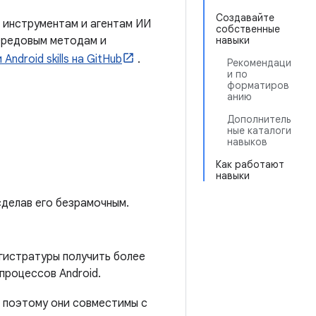
Создавайте
 инструментам и агентам ИИ
собственные
ередовым методам и
навыки
Android skills на GitHub
.
Рекомендаци
и по
форматиров
анию
Дополнитель
ные каталоги
навыков
Как работают
навыки
делав его безрамочным.
агистратуры получить более
процессов Android.
, поэтому они совместимы с