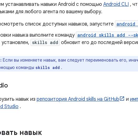
м устанавливать навыки Android с помощью
Android CLI
, ч
ыками для любого агента по вашему выбору.
осмотреть список доступных навыков, запустите
android 
новки навыка выполните команду
android skills add --s
е установлен,
skills add
обновит его до последней верси
:
Если вы изменяете навык, вам следует переименовать его, ина
помощью команды
.
skills add
dio
рузить навык из
репозитория Android skills на GitHub
и
имп
d Studio
.
вать навык