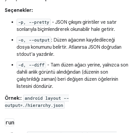
Seçenekler:
-p, --pretty
- JSON çıkışını girintiler ve satır
sonlarıyla biçimlendirerek okunabilir hale getirir.
-o, --output
: Düzen ağacının kaydedileceği
dosya konumunu belirtir. Atlanırsa JSON doğrudan
stdout'a yazdırılır.
-d, --diff
- Tam düzen ağacı yerine, yalnızca son
dahili anlık görüntü alındığından (düzenin son
çalıştırıldığı zaman) beri değişen düzen öğelerinin
listesini döndürür.
Örnek:
:
android layout --
output=./hierarchy.json
run