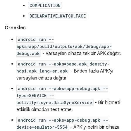
COMPLICATION
DECLARATIVE_WATCH_FACE
Örnekler:
android run --
apks=app/build/outputs/apk/debug/app-
debug.apk
- Varsayılan cihaza tek bir APK dağıtır.
android run --apks=base.apk,density-
hdpi.apk,lang-en.apk
- Birden fazla APK'yı
varsayılan cihaza dağıtır.
android run --apks=app-debug.apk --
type=SERVICE --
activity=.sync.DataSyncService
- Bir hizmeti
etkinlik olmadan test etme.
android run --apks=app-debug.apk --
device=emulator-5554
- APK'yı belirli bir cihaza