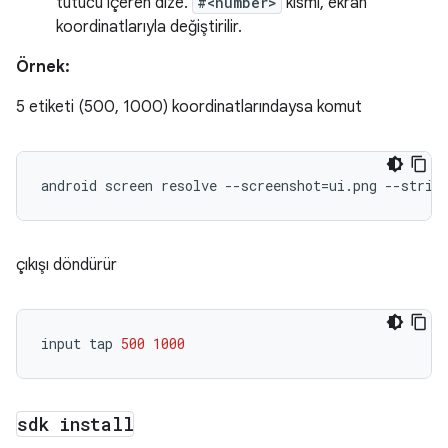
tutucu içeren dize.
#<number>
kısmı, ekran
koordinatlarıyla değiştirilir.
Örnek:
5 etiketi (500, 1000) koordinatlarındaysa komut
android
screen
resolve
--screenshot
=
ui.png
--strin
çıkışı döndürür
input
tap
500
1000
sdk install