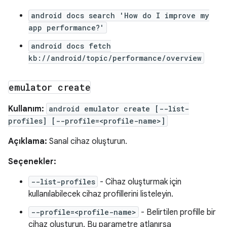
android docs search 'How do I improve my
app performance?'
android docs fetch
kb://android/topic/performance/overview
emulator create
Kullanım:
android emulator create [--list-
profiles] [--profile=<profile-name>]
Açıklama:
Sanal cihaz oluşturun.
Seçenekler:
--list-profiles
- Cihaz oluşturmak için
kullanılabilecek cihaz profillerini listeleyin.
--profile=<profile-name>
- Belirtilen profille bir
cihaz oluşturun. Bu parametre atlanırsa