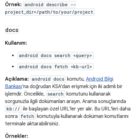
Örnek:
android describe --
project_dir=/path/to/your/project
docs
Kullanım:
android docs search <query>
android docs fetch <kb-url>
Açıklama:
android docs
komutu,
Android Bilgi
Bankası
'na doğrudan KSA'dan erişmek için iki adımlı bir
işlemdir. Öncelikle,
search
komutunu kullanarak
sorgunuzla ilgili dokümanları arayın. Arama sonuçlarında
kb://
ile başlayan özel URL'ler yer alır. Bu URL'leri daha
sonra
fetch
komutuyla kullanarak doküman komutlarını
terminale aktarabilirsiniz.
Örnekler: