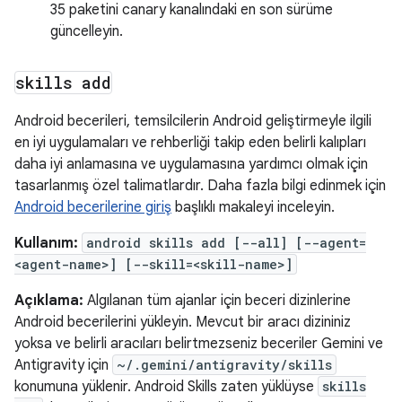
35 paketini canary kanalındaki en son sürüme
güncelleyin.
skills add
Android becerileri, temsilcilerin Android geliştirmeyle ilgili
en iyi uygulamaları ve rehberliği takip eden belirli kalıpları
daha iyi anlamasına ve uygulamasına yardımcı olmak için
tasarlanmış özel talimatlardır. Daha fazla bilgi edinmek için
Android becerilerine giriş
başlıklı makaleyi inceleyin.
Kullanım:
android skills add [--all] [--agent=
<agent-name>] [--skill=<skill-name>]
Açıklama:
Algılanan tüm ajanlar için beceri dizinlerine
Android becerilerini yükleyin. Mevcut bir aracı dizininiz
yoksa ve belirli aracıları belirtmezseniz beceriler Gemini ve
Antigravity için
~/.gemini/antigravity/skills
konumuna yüklenir. Android Skills zaten yüklüyse
skills