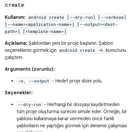
create
Kullanım:
android create [--dry-run] [--verbose]
[--name=<application-name>] [--output=<dest-
path>] [<template-name>]
Açıklama:
Şablondan yeni bir proje başlatın. Şablon
seçeneklerini görmek için
android create -h
komutunu
çalıştırın.
Arguments (zorunlu):
-o, --output
- Hedef proje dizini yolu.
Seçenekler:
--dry-run
- Herhangi bir dosyayı kaydetmeden
tüm proje oluşturma sürecini simüle eder. Örneğin, bir
şablonu kullanmaya karar vermeden önce farklı
şablonların ne yaptığını görmek için deneme çalışması