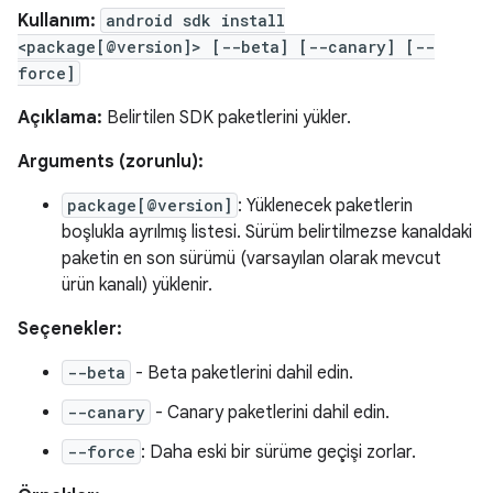
Kullanım:
android sdk install
<package[@version]> [--beta] [--canary] [--
force]
Açıklama:
Belirtilen SDK paketlerini yükler.
Arguments (zorunlu):
package[@version]
: Yüklenecek paketlerin
boşlukla ayrılmış listesi. Sürüm belirtilmezse kanaldaki
paketin en son sürümü (varsayılan olarak mevcut
ürün kanalı) yüklenir.
Seçenekler:
--beta
- Beta paketlerini dahil edin.
--canary
- Canary paketlerini dahil edin.
--force
: Daha eski bir sürüme geçişi zorlar.