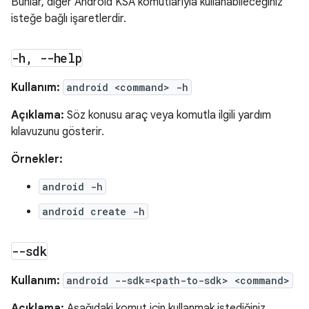
Bunlar, diğer Android KSA komutlarıyla kullanabileceğiniz
isteğe bağlı işaretlerdir.
-h
,
--help
Kullanım:
android <command> -h
Açıklama:
Söz konusu araç veya komutla ilgili yardım
kılavuzunu gösterir.
Örnekler:
android -h
android create -h
--sdk
Kullanım:
android --sdk=<path-to-sdk> <command>
Açıklama:
Aşağıdaki komut için kullanmak istediğiniz