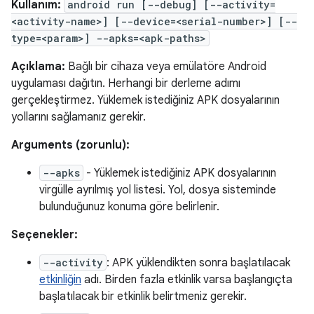
Kullanım:
android run [--debug] [--activity=
<activity-name>] [--device=<serial-number>] [--
type=<param>] --apks=<apk-paths>
Açıklama:
Bağlı bir cihaza veya emülatöre Android
uygulaması dağıtın. Herhangi bir derleme adımı
gerçekleştirmez. Yüklemek istediğiniz APK dosyalarının
yollarını sağlamanız gerekir.
Arguments (zorunlu):
--apks
- Yüklemek istediğiniz APK dosyalarının
virgülle ayrılmış yol listesi. Yol, dosya sisteminde
bulunduğunuz konuma göre belirlenir.
Seçenekler:
--activity
: APK yüklendikten sonra başlatılacak
etkinliğin
adı. Birden fazla etkinlik varsa başlangıçta
başlatılacak bir etkinlik belirtmeniz gerekir.