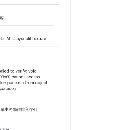
容
MTLLayer.blitTexture
ailed to verify: void
: [0x0] cannot access
olorspace.n.a from object
space.o
」
佇列工作清單中將動作排入佇列