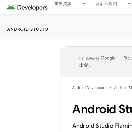
重要資訊
設計和規劃
ANDROID STUDIO
Go
出錯。
Android Developers
Android S
Android St
Android Studio Fla