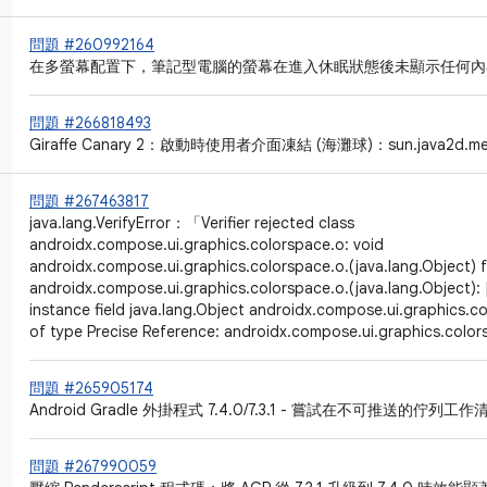
問題 #260992164
在多螢幕配置下，筆記型電腦的螢幕在進入休眠狀態後未顯示任何內
問題 #266818493
Giraffe Canary 2：啟動時使用者介面凍結 (海灘球)：sun.java2d.metal.
問題 #267463817
java.lang.VerifyError：「Verifier rejected class
androidx.compose.ui.graphics.colorspace.o: void
androidx.compose.ui.graphics.colorspace.o.
(java.lang.Object) f
androidx.compose.ui.graphics.colorspace.o.
(java.lang.Object)
instance field java.lang.Object androidx.compose.ui.graphics.c
of type Precise Reference: androidx.compose.ui.graphics.color
問題 #265905174
Android Gradle 外掛程式 7.4.0/7.3.1 - 嘗試在不可推送的
問題 #267990059