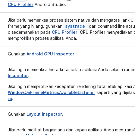
CPU Profiler
Android Studio.
Jika perlu memeriksa proses sistem native dan mengatasi jank U
systrace
frame yang hilang, gunakan
dari command line ata
disederhanakan pada
CPU Profiler
.
CPU Profiler
menyediakan b
memprofilkan proses aplikasi Anda.
Gunakan
Android GPU Inspector
.
Jika ingin memeriksa hierarki tampilan aplikasi Anda selama run
Inspector
.
Jika ingin memprofilkan kecepatan rendering tata letak aplikasi
Window.OnFrameMetricsAvailableListener
seperti yang dijela
ini
.
Gunakan
Layout Inspector
.
Jika perlu melihat bagaimana dan kapan aplikasi Anda mentransfe