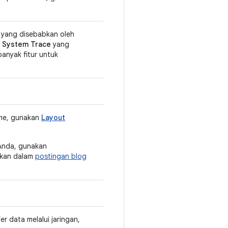
I yang disebabkan oleh
u
System Trace
yang
anyak fitur untuk
time, gunakan
Layout
 Anda, gunakan
skan dalam
postingan blog
r data melalui jaringan,