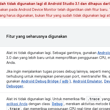
dah tidak digunakan lagi di Android Studio 3.1 dan dihapus dari
kan pada Android Device Monitor telah digantikan oleh fitur baru
ng harus digunakan, bukan fitur yang sudah tidak digunakan lagi a
Fitur yang seharusnya digunakan
Alat ini tidak digunakan lagi. Sebagai gantinya, gunakan
Android
3.0 dan yang lebih baru untuk memprofilkan penggunaan CPU, me
Anda.
Jika ingin menjalankan tugas proses debug lainnya, seperti men
terhubung untuk menyiapkan penerusan port, mentransfer file,
adb
gunakan
Android Debug Bridge (
)
,
Android Emulator
,
Dev
Debugger
.
.trace
Alat ini tidak digunakan lagi. Untuk memeriksa file
yang
Debug
aplikasi Anda
dengan class
, merekam aktivitas metode 
.trace
, dan memeriksa penggunaan CPU real-time dari proses