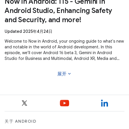
Now in Android: 115 - Gemini in
Android Studio, Enhancing Safety
and Security, and more!
Updated 2025年4月24日
Welcome to Now in Android, your ongoing guide to what's new
and notable in the world of Android development. In this
episode, we’ll cover Android 16 beta 3, Gemini in Android
Studio for Business and Multimodal, Android XR, Media and
Camera updates,
expand_more
展开
关于 ANDROID