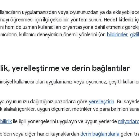
llanıcıların uygulamanızdan veya oyununuzdan ya da ekleyebileceği
mayı öğrenmesi için ilgi çekici bir yöntem sunun. Hedef kitleniz i
ni hem de uzman kullanıcıları oryantasyona dahil etmeniz gerek
nıcıların, kullanıcı deneyiminin önemli yönlerini (ör.
bildirimler
,
gizli
lik
,
yerelleştirme ve derin bağlantılar
siyel kullanıcısı olan uygulamanız veya oyununuz, çeşitli kullanıcı
ya oyununuzu dağıttığınız pazarlara göre
yerelleştirin
. Bu sayede 
 alakalı içerikler, uygun ölçümler, metrikler ve para birimleri sunab
bilirlik
ile ilgili yönergelerini uygulayın ve uygun yerlerde
milyarlarca
'den veya diğer harici kaynaklardan
derin bağlantılarla
gelen tra