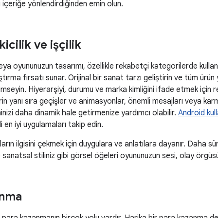
 içeriğe yönlendirdiğinden emin olun.
icilik ve işçilik
ya oyununuzun tasarımı, özellikle rekabetçi kategorilerde kulla
ılaştırma fırsatı sunar. Orijinal bir sanat tarzı geliştirin ve tüm ürü
imseyin. Hiyerarşiyi, durumu ve marka kimliğini ifade etmek için r
rin yanı sıra geçişler ve animasyonlar, önemli mesajları veya karma
minizi daha dinamik hale getirmenize yardımcı olabilir.
Android kul
ili en iyi uygulamaları takip edin.
ıların ilgisini çekmek için duygulara ve anlatılara dayanır. Daha s
sanatsal stiliniz gibi görsel öğeleri oyununuzun sesi, olay örgüsü
anma