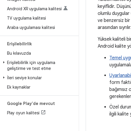
keyiflidir. Düşün
Android XR uygulama kalitesi
olumlu duygular u
TV uygulama kalitesi
ve benzersiz bir
arasından sıyrılır
Araba uygulaması kalitesi
Yüksek kaliteli 
Erişilebilirlik
Android kalite y
Bu kılavuzda
Temel uygu
Erişilebilirlik için uygulama
uygulamala
geliştirme ve test etme
Uyarlanabi
İleri seviye konular
form fakt
Ek kaynaklar
bağımsız o
gerekenle
Google Play'de mevcut
Özel duru
Play oyun kalitesi
ilgili kali