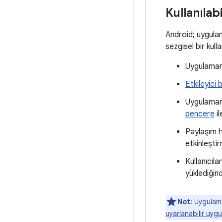
Kullanılabi
Android; uygulama
sezgisel bir kull
Uygulamanı
Etkileyici 
Uygulamanı
pencere
il
Paylaşım h
etkinleşti
Kullanıcıl
yüklediğind
Not:
Uygulaman
uyarlanabilir uygu