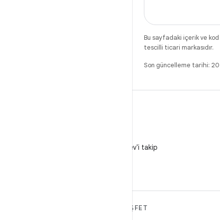
Bu sayfadaki içerik ve kod
tescilli ticari markasıdır.
Son güncelleme tarihi: 
X
X'te @AndroidDev'i takip
edin
ANDROID HAKKINDA
KEŞFET
DAHA FAZLA