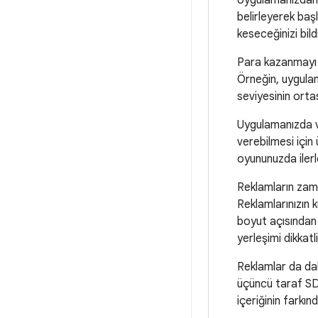
Uygulamanızdan p
belirleyerek baş
keseceğinizi bildi
Para kazanmayı t
Örneğin, uygula
seviyesinin orta
Uygulamanızda ve
verebilmesi için
oyununuzda iler
Reklamların zaman
Reklamlarınızın 
boyut açısından i
yerleşimi dikkatli
Reklamlar da dah
üçüncü taraf SDK
içeriğinin farkı