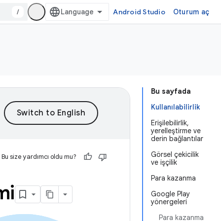
/
Android Studio
Oturum aç
Bu sayfada
Kullanılabilirlik
Erişilebilirlik,
yerelleştirme ve
derin bağlantılar
Görsel çekicilik
Bu size yardımcı oldu mu?
ve işçilik
Para kazanma
mi
Google Play
yönergeleri
Para kazanma