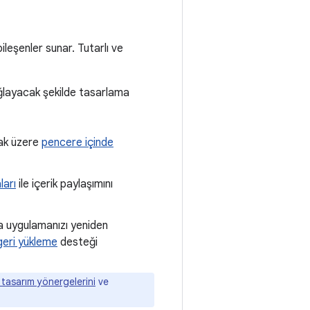
bileşenler sunar. Tutarlı ve
ağlayacak şekilde tasarlama
ak üzere
pencere içinde
ları
ile içerik paylaşımını
eya uygulamanızı yeniden
eri yükleme
desteği
 tasarım yönergelerini
ve