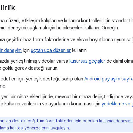
lirlik
 düzeni, etkileşim kalıpları ve kullanıcı kontrolleri için standart 
anıcı deneyimi sağlamak için bu bileşenleri kullanın. Örneğin:
zı çeşitli cihaz form faktörlerine ve ekran boyutlarına uyum s
bir deneyim
için
uçtan uca düzenler
kullanın
zda yerleştirilmiş videolar varsa
kusursuz geçişler
de dahil olm
e çoklu görev desteği sunun.
edefleri için yerleşik desteğe sahip olan
Android paylaşım sayfa
rme
ar yeni bir cihaz eklediğinde, mevcut bir cihazı değiştirdiğinde v
e kullanıcı verilerinin ve ayarlarının korunması için
yedekleme ve g
ızın desteklediği tüm form faktörleri için önerilen
kullanıcı deneyimi
lama kalitesi yönergelerini
uygulayın.