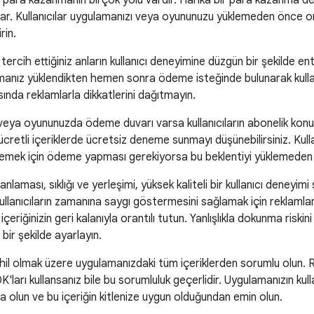
ara kazanmanın birçok yolu vardır. Harika bir para kazanma deney
lar. Kullanıcılar uygulamanızı veya oyununuzu yüklemeden önce o
rin.
ercih ettiğiniz anların kullanıcı deneyimine düzgün bir şekilde en
manız yüklendikten hemen sonra ödeme isteğinde bulunarak kullan
sında reklamlarla dikkatlerini dağıtmayın.
ya oyununuzda ödeme duvarı varsa kullanıcıların abonelik konusu
 ücretli içeriklerde ücretsiz deneme sunmayı düşünebilirsiniz. Kul
lemek için ödeme yapması gerekiyorsa bu beklentiyi yüklemeden ö
laması, sıklığı ve yerleşimi, yüksek kaliteli bir kullanıcı deneyimi
kullanıcıların zamanına saygı göstermesini sağlamak için reklamlar
çeriğinizin geri kalanıyla orantılı tutun. Yanlışlıkla dokunma riski
 bir şekilde ayarlayın.
il olmak üzere uygulamanızdaki tüm içeriklerden sorumlu olun. R
'ları kullansanız bile bu sorumluluk geçerlidir. Uygulamanızın kul
nda olun ve bu içeriğin kitlenize uygun olduğundan emin olun.