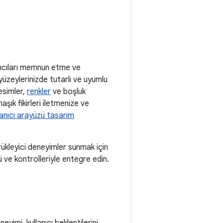
nıcıları memnun etme ve
n yüzeylerinizde tutarlı ve uyumlu
esimler,
renkler
ve boşluk
şık fikirleri iletmenize ve
lanıcı arayüzü tasarım
ürükleyici deneyimler sunmak için
 ve kontrolleriyle entegre edin.