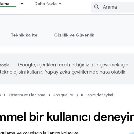
nlama
Daha fazla
Teknik kalite
Gizlilik ve Güvenlik
Google, içerikleri tercih ettiğiniz dile çevirmek için
eknolojisini kullanır. Yapay zeka çevirilerinde hata olabilir.
s
Tasarım ve Planlama
App quality
Kullanıcı deneyimi
mel bir kullanıcı deneyi
uygulama ve oyunların kullanımı kolay ve