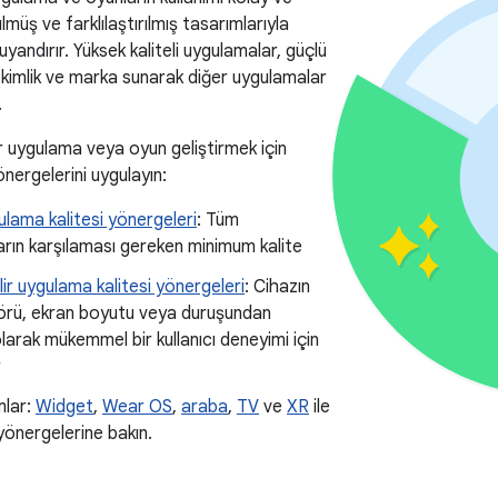
ülmüş ve farklılaştırılmış tasarımlarıyla
yandırır. Yüksek kaliteli uygulamalar, güçlü
 kimlik ve marka sunarak diğer uygulamalar
.
bir uygulama veya oyun geliştirmek için
önergelerini uygulayın:
lama kalitesi yönergeleri
: Tüm
rın karşılaması gereken minimum kalite
lir uygulama kalitesi yönergeleri
: Cihazın
örü, ekran boyutu veya duruşundan
larak mükemmel bir kullanıcı deneyimi için
r
mlar:
Widget
,
Wear OS
,
araba
,
TV
ve
XR
ile
te yönergelerine bakın.