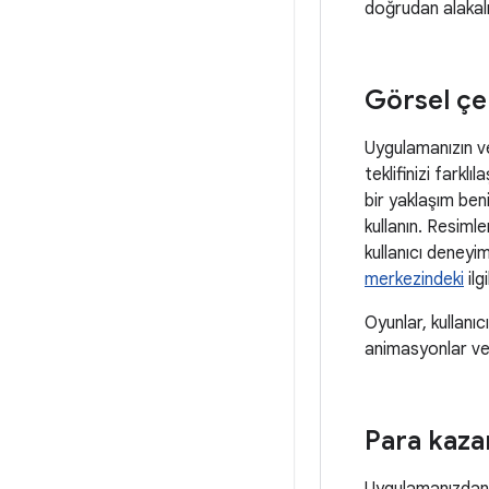
doğrudan alakalı
Görsel çek
Uygulamanızın ve
teklifinizi farkl
bir yaklaşım ben
kullanın. Resimle
kullanıcı deneyi
merkezindeki
ilg
Oyunlar, kullanıc
animasyonlar ve 
Para kaz