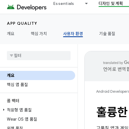
Essentials
디자인 및 계획
APP QUALITY
개요
핵심 가치
사용자 환경
기술 품질
언어로 번역합
개요
핵심 앱 품질
Android Developer
폼 팩터
훌륭한
적응형 앱 품질
Wear OS 앱 품질
고품질 앱과 게임
위젯 품질