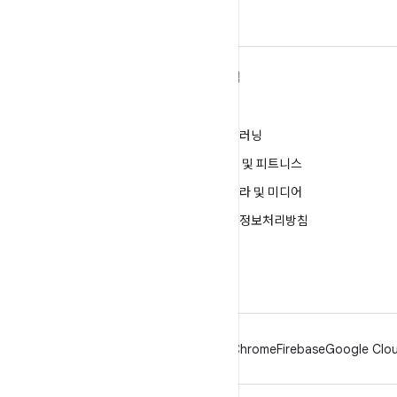
ANDROID 자세히 알아보기
탐색
Android
게임
엔터프라이즈용 Android
머신러닝
보안
건강 및 피트니스
소스
카메라 및 미디어
뉴스
개인정보처리방침
블로그
5G
팟캐스트
Android
Chrome
Firebase
Google Clou