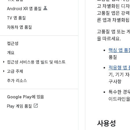
고 차별화된 디자
Android XR 앱 품질
고품질 앱은 강력
TV 앱 품질
른 앱과 차별화됩
자동차 앱 품질
고품질 앱 또는 게
을 따르세요.
접근성
핵심 앱 
개요
품질
접근성 서비스용 앱 빌드 및 테스트
적응형 앱
고급 주제
기, 기기 
추가 리소스
구사항
특수한 경
Google Play에 있음
이드라인을
Play 게임 품질
사용성