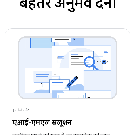
बेहतर अनुभव देना
इंटेलिजेंट
एआई-एमएल सलूशन