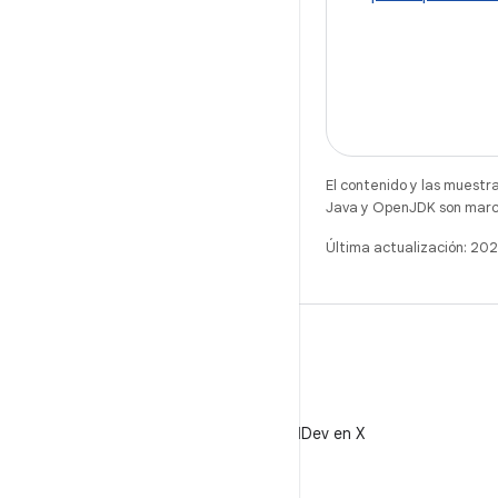
El contenido y las muestr
Java y OpenJDK son marca
Última actualización: 2
X
Sigue a @AndroidDev en X