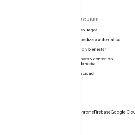
MÁS ANDROID
DESCUBRE
Android
Videojuegos
Android para empresas
Aprendizaje automático
Seguridad
Salud y bienestar
Código abierto
Cámara y contenido
multimedia
Noticias
Privacidad
Blog
5G
Podcasts
Android
Chrome
Firebase
Google Clou