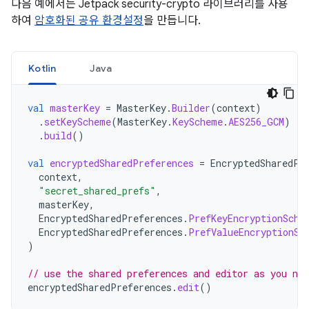
다음 예에서는 Jetpack security-crypto 라이브러리를 사용
하여
암호화된 공유 환경설정
을 만듭니다.
Kotlin
Java
val
masterKey
=
MasterKey
.
Builder
(
context
)
.
setKeyScheme
(
MasterKey
.
KeyScheme
.
AES256_GCM
)
.
build
()
val
encryptedSharedPreferences
=
EncryptedSharedPr
context
,
"secret_shared_prefs"
,
masterKey
,
EncryptedSharedPreferences
.
PrefKeyEncryptionSche
EncryptedSharedPreferences
.
PrefValueEncryptionSc
)
// use the shared preferences and editor as you no
encryptedSharedPreferences
.
edit
()