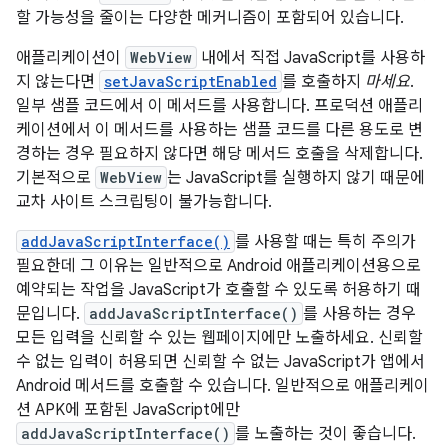
할 가능성을 줄이는 다양한 메커니즘이 포함되어 있습니다.
애플리케이션이
WebView
내에서 직접 JavaScript를 사용하
지 않는다면
setJavaScriptEnabled
를 호출하지
마세요
.
일부 샘플 코드에서 이 메서드를 사용합니다. 프로덕션 애플리
케이션에서 이 메서드를 사용하는 샘플 코드를 다른 용도로 변
경하는 경우 필요하지 않다면 해당 메서드 호출을 삭제합니다.
기본적으로
WebView
는 JavaScript를 실행하지 않기 때문에
교차 사이트 스크립팅이 불가능합니다.
addJavaScriptInterface()
를 사용할 때는 특히 주의가
필요한데 그 이유는 일반적으로 Android 애플리케이션용으로
예약되는 작업을 JavaScript가 호출할 수 있도록 허용하기 때
문입니다.
addJavaScriptInterface()
를 사용하는 경우
모든 입력을 신뢰할 수 있는 웹페이지에만 노출하세요. 신뢰할
수 없는 입력이 허용되면 신뢰할 수 없는 JavaScript가 앱에서
Android 메서드를 호출할 수 있습니다. 일반적으로 애플리케이
션 APK에 포함된 JavaScript에만
addJavaScriptInterface()
를 노출하는 것이 좋습니다.