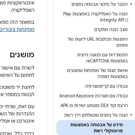
אינטראקציות מו
הסבר על סיכוני אבטחה נפוצים
האפליקציה.
הגנה על האפליקציה באמצעות Play
Integrity API ⍈
במאמר הזה מפורט
מפתחות ציבוריים (KI
מצב הגנה מתקדם
הימנעות מכתובות URL ידועות של
איומים
מושגים
התמודדות עם תנועה זדונית
באמצעות re
CAPTCHA
לשרת עם אישור TLS יש מפתח ציבורי ומפתח פרטי תואם. השרת משתמש ב
אימות זוגות של מפתחות שמגובים
לחתום על האישור 
באמצעות חומרה
עבודה עם קריפטוגרפיה
לחיצת יד פשוטה 
לבטוח במספר איש
עבודה עם מערכת Android Keystore
הרצת קוד DEX מוטמע ישירות מ-APK
עם זאת, שרתי יכ
ההגדרות של השרת
הגנה על נתונים שנשלחים דרך רשת
אינטרנט או אפלי
מידע על אבטחה באמצעות
פרוטוקולי רשת
בדרך כלל, שרתי