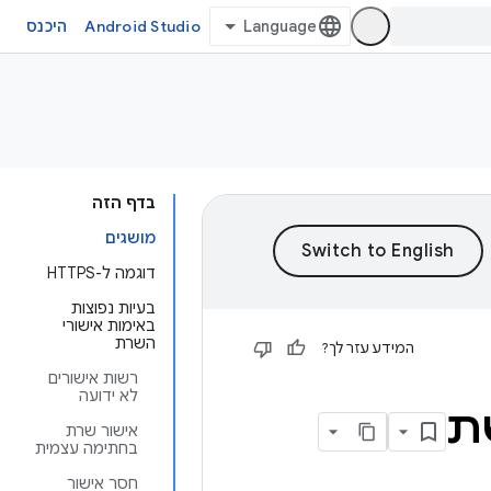
Android Studio
היכנס
בדף הזה
מושגים
דוגמה ל-HTTPS
בעיות נפוצות
באימות אישורי
השרת
המידע עזר לך?
רשות אישורים
לא ידועה
ת
אישור שרת
בחתימה עצמית
חסר אישור