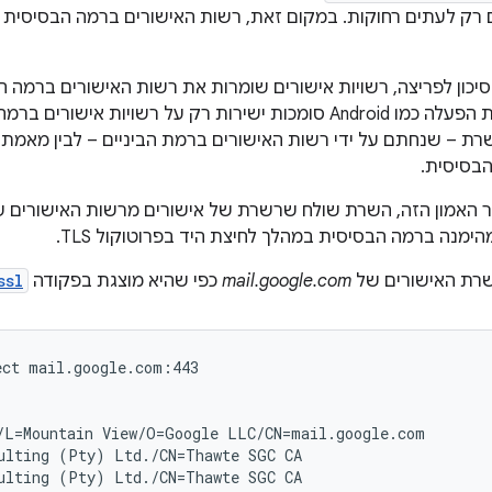
 רק לעתים רחוקות. במקום זאת, רשות האישורים ברמה הבסיסית ח
יכון לפריצה, רשויות אישורים שומרות את רשות האישורים ברמה הב
בדרך כלל מערכות הפעלה כמו Android סומכות ישירות רק על רשויות
שרת – שנחתם על ידי רשות האישורים ברמת הביניים – לבין מאמת
בסיסית.
 האמון הזה, השרת שולח שרשרת של אישורים מרשות האישורים ש
ימנה ברמה הבסיסית במהלך לחיצת היד בפרוטוקול TLS.
שרת האישורים של
mail.google.com
כפי שהיא מוצגת בפקודה
ssl
ct mail.google.com:443

/L=Mountain View/O=Google LLC/CN=mail.google.com

ulting (Pty) Ltd./CN=Thawte SGC CA

ulting (Pty) Ltd./CN=Thawte SGC CA
