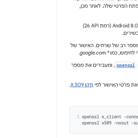
ח הפרטי שלה. לאחר מכן,
רשימת רשויות האישורים המהימנה בדרך כלל מופיעה בפלטפורמת המארח. מערכת Android 8.0 (רמת API‏ 26)
למספר רב של שרתים. האישור של
 לחיפוש, כמו
*.google.com
.
openssl
, ומעבירים את מספר
את פרטי האישור לפי
תקן X.509
.
openssl s_client -conn