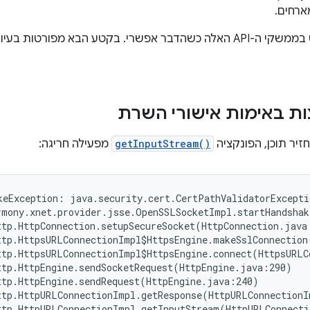
ארחים.
מומלץ להשתמש בממשקי ה-API האלה כשהדבר אפשרי. בקטע הבא מפור
ות באימות אישורי השרת
זיר תוכן, הפונקציה
getInputStream()
מפעילה חריגה:
keException: java.security.cert.CertPathValidatorExcepti
rmony.xnet.provider.jsse.OpenSSLSocketImpl.startHandshak
ttp.HttpConnection.setupSecureSocket(HttpConnection.java:
ttp.HttpsURLConnectionImpl$HttpsEngine.makeSslConnection
ttp.HttpsURLConnectionImpl$HttpsEngine.connect(HttpsURLC
ttp.HttpEngine.sendSocketRequest(HttpEngine.java:290)

ttp.HttpEngine.sendRequest(HttpEngine.java:240)

ttp.HttpURLConnectionImpl.getResponse(HttpURLConnectionI
ttp.HttpURLConnectionImpl.getInputStream(HttpURLConnecti