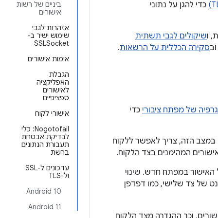
כדי להגן על נתוני
ביניים של רשות
אישורים
אזהרות לגבי
 ו
שיקולים לגבי תשתית
שימוש ישיר ב-
SSLSocket
ב
סקירה הכללית על הרשאות
.
אימות אישורים
הגבלת
האפליקציה
לאישורים
ספציפיים
רפיה של מפתח ציבורי
כדי
אישורי לקוח
Nogotofail: כלי
לבדיקת אבטחת
 במצב הזה, צריך לאפשר ללקוח
תעבורת הנתונים
ישורים המהימנים בצד הלקוח.
ברשת
עדכונים ל-SSL
האישור במפתח חדש. שינוי
ול-TLS
ט של צד שלישי, כמו דפדפן
Android 10
Android 11
שורים, וכך ההגדרה מצד הלקוח