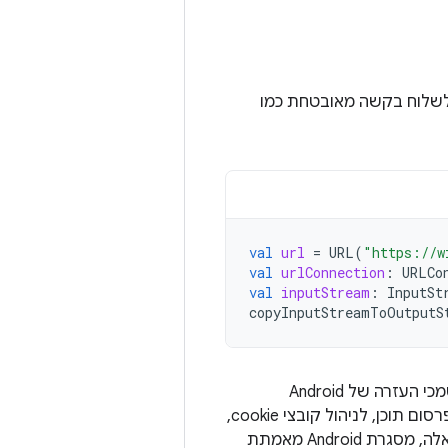
ו לשלוח בקשה מאובטחת כמו
val
url
=
URL
(
"https://w
val
urlConnection
:
URLCo
val
inputStream
:
InputSt
copyInputStreamToOutputS
י העזרה של Android
מפורטות דוגמאות לטיפול בכותרות של בקשות ותשובות, לפרסום תוכן, לניהול קובצי cookie,
לשימוש בשרתים proxy, לשמירת תשובות במטמון ועוד. באמצעות ממשקי ה-API האלה, מסגרת Android מאמתת