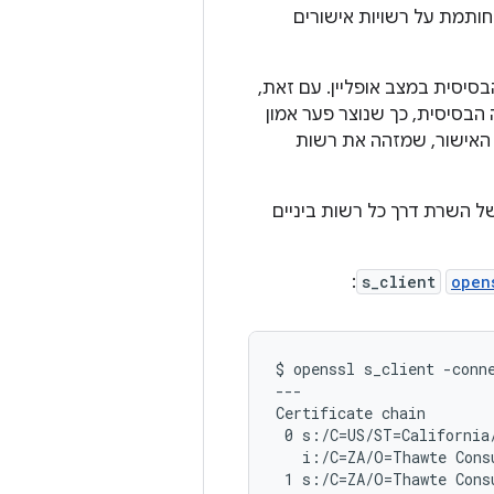
ותמת על רשויות אישורים
סיסית במצב אופליין. עם זאת,
 אישורים ברמה הבסיסית, כך שנוצר פער אמון
 האישור, שמזהה את רשות
ל השרת דרך כל רשות ביניים
:
s_client
open
$ openssl s_client -conne
---

Certificate chain

 0 s:/C=US/ST=California
   i:/C=ZA/O=Thawte Cons
 1 s:/C=ZA/O=Thawte Cons