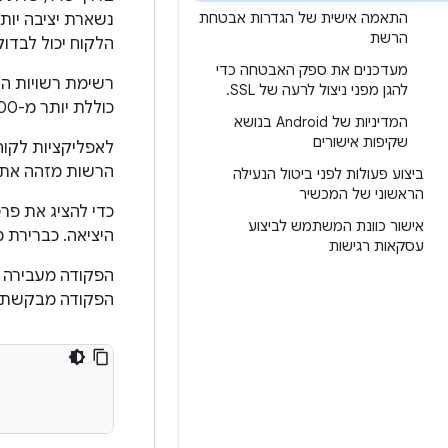
התאמה אישית של הגדרות אבטחת
נשארת יציבה יותר
הרשת
הלקוח יכול לבדוק שלשרת י
מעדכנים את ספק האבטחה כדי
להגן מפני ניצול לרעה של SSL
.
כוללת יותר מ-100 רשויות אישורים (CA) שמתעדכנות בכל גרסה ולא משתנות בין מכשירים.
המדיניות של Android בנושא
שקיפות אישורים
לאפליקציות לקוח
הרשות מזהה את 
ביצוע פעולות לפני ביטול הנעילה
הראשוני של המכשיר
כדי להציג את פ
אישור כוונת המשתמש לביצוע
היציאה. כברירת מחדל, ב-HTTPS נעשה 
עסקאות רגישות
הפקודה מעבירה 
הפקודה מבקשת את