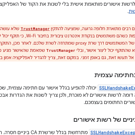
 לרשות אישורים מותאמת אישית בלי לשנות את הקוד של האפליקצי
שת
.
 רבים מתוארת חלופה גרועה, שמציעה להתקין
שלא עושה כ
TrustManager
לשלוח את התנועה של המשתמשים דרך שרת proxy שמתחזה לשרת שלכם.
 שהתוקף יכול ליצור אישור, ובלי
שמאמת שהאישור מגיע ממק
TrustManager
אל תעשו זאת, גם באופן זמני. במקום זאת, צריך להגדיר לאפליקציה אמון 
חתימה עצמית
SSLHandshakeE
יכולה להופיע בגלל אישור עם חתימה עצמית, ש
דומה לרשות אישורים לא מוכרת, ולכן צריך לשנות את הגדרות א
שורים החתומים בעצמכם.
ניים של רשות אישורים
SSLHandshakeExce
מתרחשת בגלל שרשרת CA 