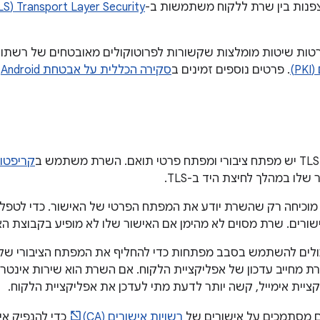
צפנות בין שרת ללקוח משתמשות ב-
Transport Layer Security (‏TLS)
ות שיטות מומלצות שקשורות לפרוטוקולים מאובטחים של רשתות,
P)
. פרטים נוספים זמינים ב
סקירה הכללית על אבטחת Android
ו
קריפטוג
שלו במהלך לחיצת היד ב-TLS.
מוכיחה רק שהשרת יודע את המפתח הפרטי של האישור. כדי לטפל
ורים. שרת מסוים לא מהימן אם האישור שלו לא מופיע בקבוצת הא
ולים להשתמש בסבב מפתחות כדי להחליף את המפתח הציבורי של 
 מחייב עדכון של אפליקציית הלקוח. אם השרת הוא שירות אינטרנ
קציית אימייל, קשה יותר לדעת מתי לעדכן את אפליקציית הלקוח.
ם מסתמכים על אישורים של
רשויות אישורים (CA)
כדי להנפיק אי