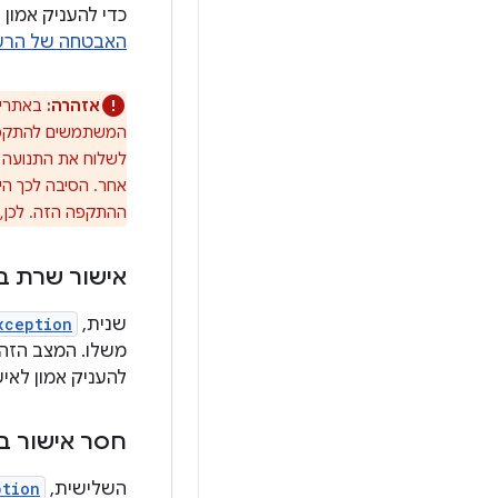
כדי להעניק אמון
האבטחה של הר
אזהרה:
באתרים
אחר. הסיבה לכך היא
ההתקפה הזה. לכן, 
אישור שרת ב
שנית,
xception
משלו. המצב הזה 
להעניק אמון לאי
חסר אישור בי
השלישית,
ption