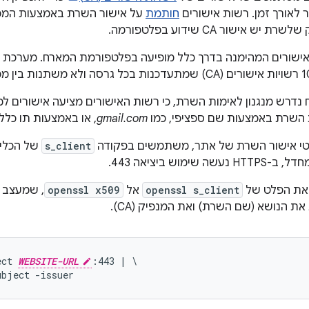
 לאורך זמן. רשות אישורים
חותמת
על אישור השרת באמצעות המפת
ש אישור CA שידוע בפלטפורמה.
 נדרש מנגנון לאימות השרת, כי רשות האישורים מציעה אישורים 
השרת באמצעות שם ספציפי, כמו
gmail.com
, או באמצעות תו כללי
רטי אישור השרת של אתר, משתמשים בפקודה
s_client
של הכלי
שימוש ביציאה 443.
את הפלט של
openssl s_client
אל
openssl x509
, שמעצב 
 הנושא (שם השרת) ואת המנפיק (CA).
ect 
WEBSITE-URL
:443 | \
