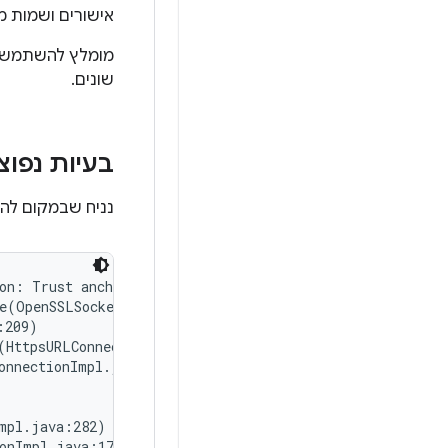
אישורים ושמות מ
שונים.
בעיות נפוצ
נניח שבמקום להח
on: Trust anchor for certification path not found.

e(OpenSSLSocketImpl.java:374)

209)

(HttpsURLConnectionImpl.java:478)

onnectionImpl.java:433)

mpl.java:282)

onImpl.java:177)
