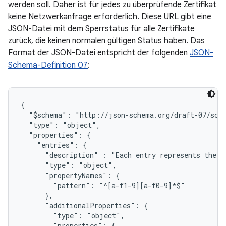
werden soll. Daher ist für jedes zu überprüfende Zertifikat
keine Netzwerkanfrage erforderlich. Diese URL gibt eine
JSON-Datei mit dem Sperrstatus für alle Zertifikate
zurück, die keinen normalen gültigen Status haben. Das
Format der JSON-Datei entspricht der folgenden
JSON-
Schema-Definition 07
:
{

  "$schema": "http://json-schema.org/draft-07/sche
  "type": "object",

  "properties": {

    "entries": {

      "description" : "Each entry represents the s
      "type": "object",

      "propertyNames": {

        "pattern": "^[a-f1-9][a-f0-9]*$"

      },

      "additionalProperties": {

        "type": "object",

        "properties": {
