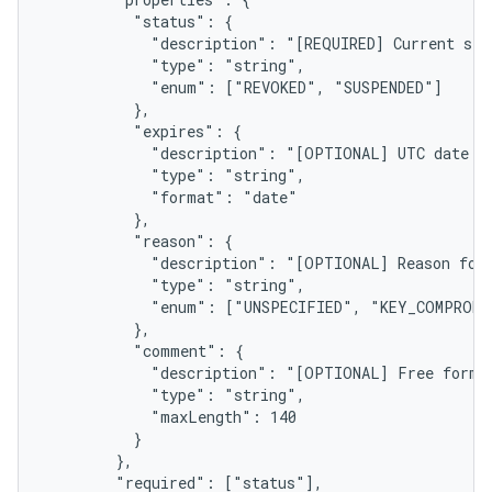
          "status": {

            "description": "[REQUIRED] Current stat
            "type": "string",

            "enum": ["REVOKED", "SUSPENDED"]

          },

          "expires": {

            "description": "[OPTIONAL] UTC date wh
            "type": "string",

            "format": "date"

          },

          "reason": {

            "description": "[OPTIONAL] Reason for 
            "type": "string",

            "enum": ["UNSPECIFIED", "KEY_COMPROMI
          },

          "comment": {

            "description": "[OPTIONAL] Free form c
            "type": "string",

            "maxLength": 140

          }

        },

        "required": ["status"],
