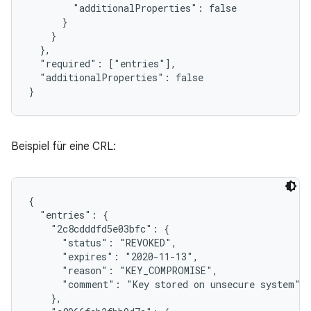
        "additionalProperties": false

      }

    }

  },

  "required": ["entries"],

  "additionalProperties": false

}
Beispiel für eine CRL:
{

  "entries": {

    "2c8cdddfd5e03bfc": {

      "status": "REVOKED",

      "expires": "2020-11-13",

      "reason": "KEY_COMPROMISE",

      "comment": "Key stored on unsecure system"

    },
