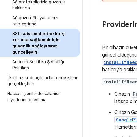
Ağ protokolleriyle güvenlik
hakkında
Ağ güvenliği ayarlarınızı
Provider
I
özelleştirme
SSL suistimallerine karşı
koruma sağlamak için
güvenlik sağlayıcınızı
Bir cihazın güven
güncelleyin
güncel olduğunu 
Android Sertifika Şeffaflığı
installIfNee
Politikası
hatlarıyla açıkl
İlk cihaz kilidi açılmadan önce işlem
installIfNee
gerçekleştirin
Hassas işlemlerde kullanıcı
Cihazın
P
niyetlerini onaylama
istisna ol
Cihazın Go
GoogleP
Hizmetleri'