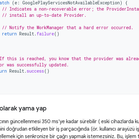
atch
(
e
:
GooglePlayServicesNotAvailableException
)
{
// Indicates a non-recoverable error; the ProviderInst
// install an up-to-date Provider.
// Notify the WorkManager that a hard error occurred.
return
Result
.
failure
()
If this is reached, you know that the provider was alrea
or was successfully updated.
urn
Result
.
success
()
olarak yama yap
cının güncellenmesi 350 ms'ye kadar sürebilir ( eski cihazlarda kul
mini doğrudan etkileyen bir iş parçacığında (ör. kullanıcı arayüzü 
ellemek için senkronize bir çağrı yapmak istemezsiniz. Bu, işl