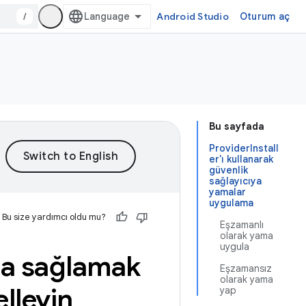
/
Android Studio
Oturum aç
Bu sayfada
ProviderInstall
er'ı kullanarak
güvenlik
sağlayıcıya
yamalar
uygulama
Bu size yardımcı oldu mu?
Eşzamanlı
olarak yama
uygula
ma sağlamak
Eşzamansız
olarak yama
elleyin
yap