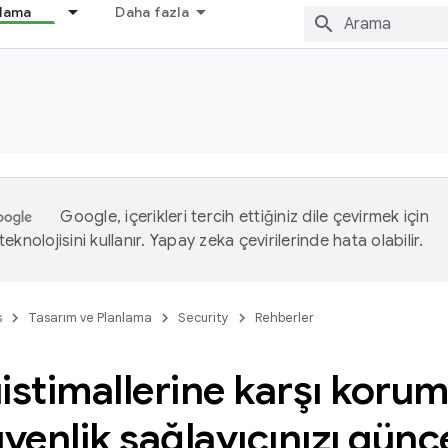
nlama
Daha fazla
Google, içerikleri tercih ettiğiniz dile çevirmek için
eknolojisini kullanır. Yapay zeka çevirilerinde hata olabilir.
s
Tasarım ve Planlama
Security
Rehberler
istimallerine karşı koru
üvenlik sağlayıcınızı günc