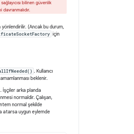
ağlayıcısı bilinen güvenlik
bi davranmalıdır.
 yönlendirilir. (Ancak bu durum,
ificateSocketFactory
için
allIfNeeded()
. Kullanıcı
 tamamlanması beklenir.
. İşçiler arka planda
lenmesi normaldir. Çalışan,
Yöntem normal şekilde
isna atarsa uygun eylemde