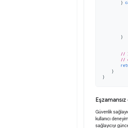
}
c
}
// 
// 
ret
}
}
Eşzamansız 
Güvenlik sağlayı
kullanıcı deneyi
sağlayıcıyı günc