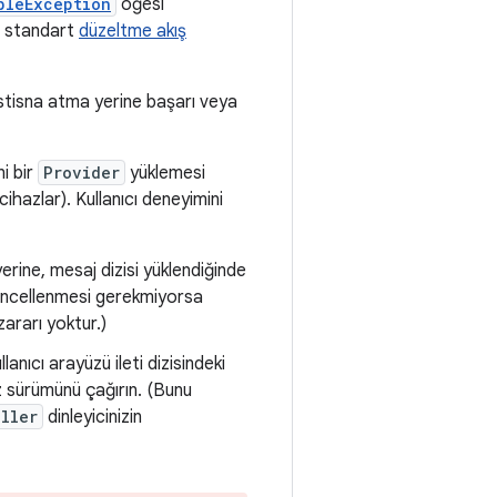
bleException
öğesi
e standart
düzeltme akış
 istisna atma yerine başarı veya
i bir
Provider
yüklemesi
hazlar). Kullanıcı deneyimini
erine, mesaj dizisi yüklendiğinde
güncellenmesi gerekmiyorsa
ararı yoktur.)
lanıcı arayüzü ileti dizisindeki
z sürümünü çağırın. (Bunu
aller
dinleyicinizin