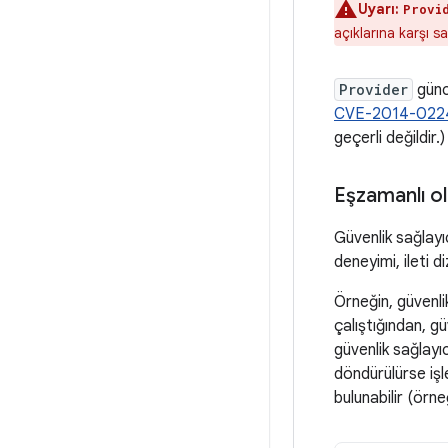
Uyarı:
Provi
açıklarına karşı s
Provider
günce
CVE-2014-022
geçerli değildir.)
Eşzamanlı o
Güvenlik sağlay
deneyimi, ileti 
Örneğin, güvenli
çalıştığından, gü
güvenlik sağlayı
döndürülürse işl
bulunabilir (örne