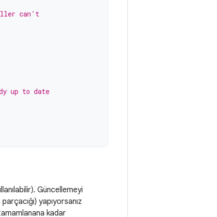
aller can't
dy up to date
lanılabilir). Güncellemeyi
iş parçacığı) yapıyorsanız
em tamamlanana kadar