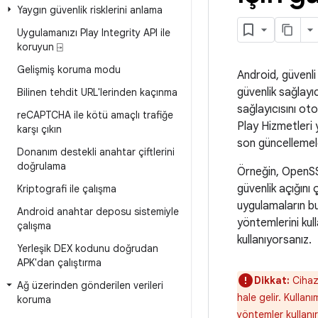
Yaygın güvenlik risklerini anlama
Uygulamanızı Play Integrity API ile
koruyun ⍈
Gelişmiş koruma modu
Android, güvenli 
güvenlik sağlayıc
Bilinen tehdit URL'lerinden kaçınma
sağlayıcısını ot
re
CAPTCHA ile kötü amaçlı trafiğe
Play Hizmetleri 
karşı çıkın
son güncellemeler
Donanım destekli anahtar çiftlerini
doğrulama
Örneğin, OpenSSL
güvenlik açığın
Kriptografi ile çalışma
uygulamaların bu
Android anahtar deposu sistemiyle
yöntemlerini kul
çalışma
kullanıyorsanız.
Yerleşik DEX kodunu doğrudan
APK'dan çalıştırma
Dikkat:
Cihaz
Ağ üzerinden gönderilen verileri
hale gelir. Kullan
koruma
yöntemler kullanır