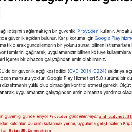
ağ iletişimi sağlamak için bir güvenlik
Provider
kullanır. Ancak
ıda güvenlik açıkları bulunur. Karşı koruma için
Google Play hizme
omatik olarak güncellemenin bir yolunu sunar. bilinen istismarlar
yöntemlerini çağırarak, uygulamanızın bilinen kötüye kullanımlar
i içeren bir cihazda çalıştığından emin olabilirsiniz.
'de bir güvenlik açığı keşfedildi (
CVE-2014-0224
) saldırıya a
ı çözen mahsuru yoktur. Google Play Hizmetleri 5.0 sürümü bir 
 düzeltmenin yüklü olup olmadığını kontrol etmesi gerekir. Ölçü
lanarak, uygulamanızın çalıştığından emin olmanıza yardımcı olabili
ın güvenliği güncelleniyor
güncellenmiyor
Provider
android.net.SS
ımdan kaldırılan bu sınıfı kullanmak yerine, uygulama geliştiricilerin Kri
 (ör.
HttpsURLConnection