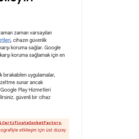
 zaman zaman varsayılan
tleri
, cihazın güvenlik
a karşı koruma sağlar. Google
a karşı koruma sağlamak için en
çık bırakabilen uygulamalar,
düzeltme sunar ancak
t Google Play Hizmetleri
rsiniz. güvenli bir cihaz
,
LCertificateSocketFactory
ptografiyle etkileşim için üst düzey