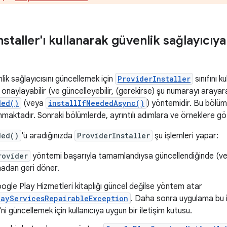
nstaller'ı kullanarak güvenlik sağlayıcı
lik sağlayıcısını güncellemek için
ProviderInstaller
sınıfını k
onaylayabilir (ve güncelleyebilir, (gerekirse) şu numarayı arayara
ded()
(veya
installIfNeededAsync()
) yöntemidir. Bu bölü
anmaktadır. Sonraki bölümlerde, ayrıntılı adımlara ve örneklere gö
ded()
'ü aradığınızda
ProviderInstaller
şu işlemleri yapar:
rovider
yöntemi başarıyla tamamlandıysa güncellendiğinde (ve
madan geri döner.
ogle Play Hizmetleri kitaplığı güncel değilse yöntem atar
layServicesRepairableException
. Daha sonra uygulama bu i
ni güncellemek için kullanıcıya uygun bir iletişim kutusu.