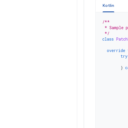
Kotlin
/**
 * Sample p
 */
class
Patch
override
try
}
c