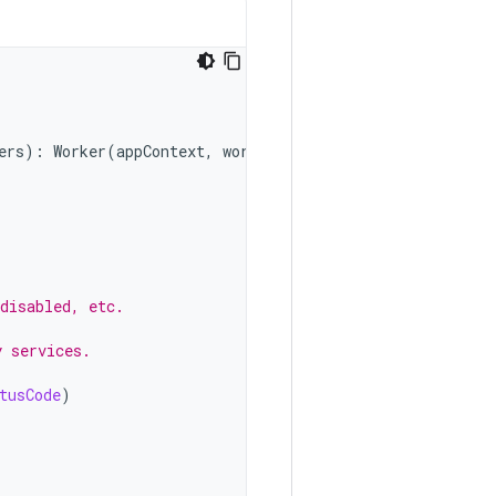
ers
):
Worker
(
appContext
,
workerParams
)
{
disabled, etc.
y services.
tusCode
)