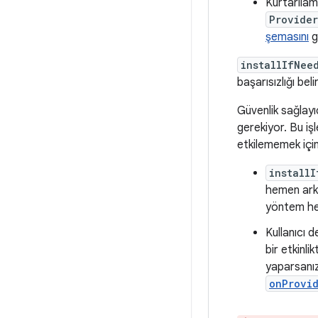
Kurtarıla
Provider
şemasını
g
installIfNee
başarısızlığı bel
Güvenlik sağlay
gerekiyor. Bu iş
etkilememek için
installI
hemen arka
yöntem hem
Kullanıcı d
bir etkinl
yaparsanız
onProvid