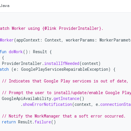
Java
atch Worker using {@link ProviderInstaller}.
Worker
(
appContext
:
Context
,
workerParams
:
WorkerParamet
fun
doWork
():
Result
{
{
ProviderInstaller
.
installIfNeeded
(
context
)
atch
(
e
:
GooglePlayServicesRepairableException
)
{
// Indicates that Google Play services is out of date, 
// Prompt the user to install/update/enable Google Pla
GoogleApiAvailability
.
getInstance
()
.
showErrorNotification
(
context
,
e
.
connectionSta
// Notify the WorkManager that a soft error occurred.
return
Result
.
failure
()