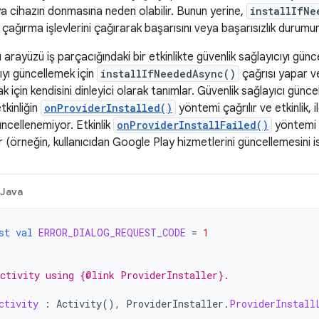
a cihazın donmasına neden olabilir. Bunun yerine,
installIfNe
çağırma işlevlerini çağırarak başarısını veya başarısızlık durumunu
ı arayüzü iş parçacığındaki bir etkinlikte güvenlik sağlayıcıyı gün
cıyı güncellemek için
installIfNeededAsync()
çağrısı yapar ve
mak için kendisini dinleyici olarak tanımlar. Güvenlik sağlayıcı gün
tkinliğin
onProviderInstalled()
yöntemi çağrılır ve etkinlik, i
ncellenemiyor. Etkinlik
onProviderInstallFailed()
yöntemi ç
ir (örneğin, kullanıcıdan Google Play hizmetlerini güncellemesini 
Java
st
val
ERROR_DIALOG_REQUEST_CODE
=
1
ctivity using {@link ProviderInstaller}.
ctivity
:
Activity
(),
ProviderInstaller
.
ProviderInstall