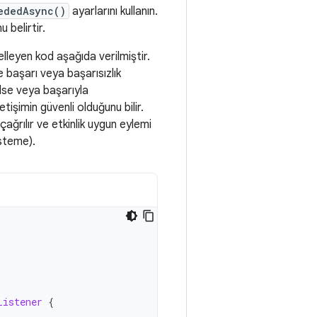
ededAsync()
ayarlarını kullanın.
 belirtir.
celleyen kod aşağıda verilmiştir.
 başarı veya başarısızlık
celse veya başarıyla
letişimin güvenli olduğunu bilir.
ağrılır ve etkinlik uygun eylemi
isteme).
Listener
{