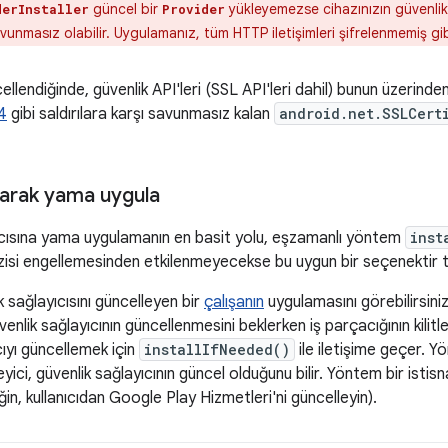
güncel bir
yükleyemezse cihazınızın güvenlik s
derInstaller
Provider
avunmasız olabilir. Uygulamanız, tüm HTTP iletişimleri şifrelenmemiş gi
llendiğinde, güvenlik API'leri (SSL API'leri dahil) bunun üzerinden
4
gibi saldırılara karşı savunmasız kalan
android.net.SSLCert
larak yama uygula
ıcısına yama uygulamanın en basit yolu, eşzamanlı yöntem
inst
dizisi engellemesinden etkilenmeyecekse bu uygun bir seçenektir
k sağlayıcısını güncelleyen bir
çalışanın
uygulamasını görebilirsiniz
venlik sağlayıcının güncellenmesini beklerken iş parçacığının kilit
cıyı güncellemek için
installIfNeeded()
ile iletişime geçer. 
eyici, güvenlik sağlayıcının güncel olduğunu bilir. Yöntem bir ist
ğin, kullanıcıdan Google Play Hizmetleri'ni güncelleyin).