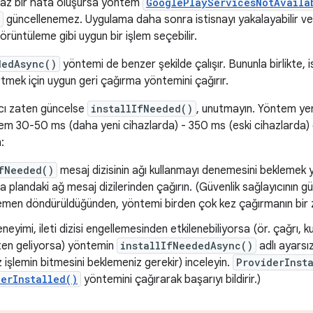
maz bir hata oluşursa yöntem
GooglePlayServicesNotAvaila
güncellenemez. Uygulama daha sonra istisnayı yakalayabilir v
örüntüleme gibi uygun bir işlem seçebilir.
dedAsync()
yöntemi de benzer şekilde çalışır. Bununla birlikte,
irtmek için uygun geri çağırma yöntemini çağırır.
ıcı zaten güncelse
installIfNeeded()
, unutmayın. Yöntem yen
lem 30-50 ms (daha yeni cihazlarda) - 350 ms (eski cihazlarda) ci
:
fNeeded()
mesaj dizisinin ağı kullanmayı denemesini beklemek y
 plandaki ağ mesaj dizilerinden çağırın. (Güvenlik sağlayıcının 
en döndürüldüğünden, yöntemi birden çok kez çağırmanın bir z
eneyimi, ileti dizisi engellemesinden etkilenebiliyorsa (ör. çağrı, kul
ikten geliyorsa) yöntemin
installIfNeededAsync()
adlı ayarsı
 işlemin bitmesini beklemeniz gerekir) inceleyin.
ProviderInst
erInstalled()
yöntemini çağırarak başarıyı bildirir.)