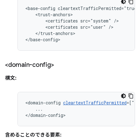
<base-config
<certificates
src="system"
<certificates
src="user"
</trust-anchors>

</base-config>
<domain-config>
構文:
<domain-config
cleartextTrafficPermitted
=["tr
...

</domain-config>
含めることのできる要素: