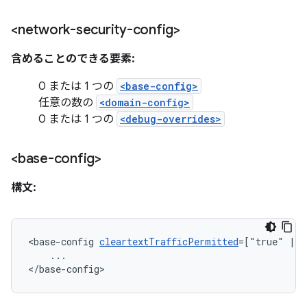
<network-security-config>
含めることのできる要素:
0 または 1 つの
<base-config>
任意の数の
<domain-config>
0 または 1 つの
<debug-overrides>
<base-config>
構文:
<base-config
cleartextTrafficPermitted
=["true"
|
...

</base-config>