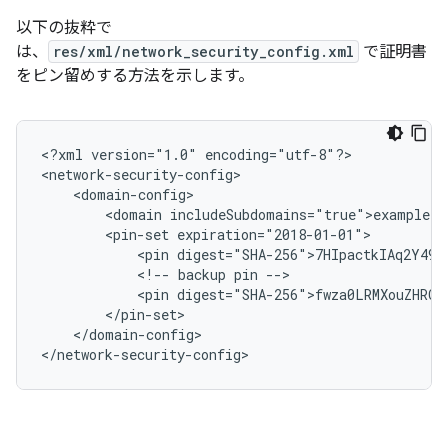
以下の抜粋で
は、
res/xml/network_security_config.xml
で証明書
をピン留めする方法を示します。
<?xml
version="1.0"
encoding="utf-8"?>

<domain
<pin-set
<pin
<!--
backup
pin
<pin
</domain-config>

</network-security-config>