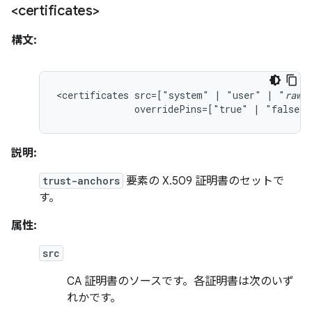
<certificates>
構文:
<certificates
src=["system"
|
"user"
|
"
raw
overridePins=["true"
|
"false"]
説明:
trust-anchors
要素の X.509 証明書のセットで
す。
属性:
src
CA 証明書のソースです。各証明書は次のいず
れかです。