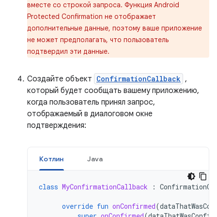
вместе со строкой запроса. Функция Android
Protected Confirmation не отображает
дополнительные данные, поэтому ваше приложение
не может предполагать, что пользователь
подтвердил эти данные.
Создайте объект
ConfirmationCallback
,
который будет сообщать вашему приложению,
когда пользователь принял запрос,
отображаемый в диалоговом окне
подтверждения:
Котлин
Java
class
MyConfirmationCallback
:
ConfirmationCa
override
fun
onConfirmed
(
dataThatWasCon
super
.
onConfirmed
(
dataThatWasConfir