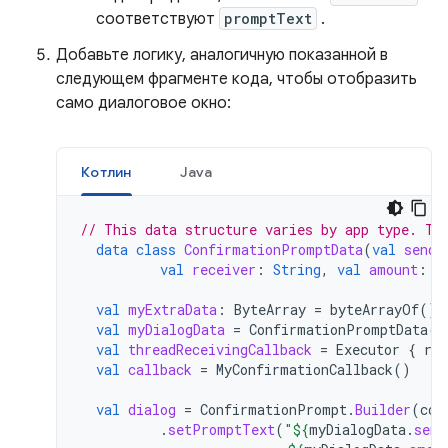
соответствуют
promptText
.
Добавьте логику, аналогичную показанной в
следующем фрагменте кода, чтобы отобразить
само диалоговое окно:
Котлин
Java
// This data structure varies by app type. Th
data
class
ConfirmationPromptData
(
val
sende
val
receiver
:
String
,
val
amount
:
S
val
myExtraData
:
ByteArray
=
byteArrayOf
()
val
myDialogData
=
ConfirmationPromptData
(
"
val
threadReceivingCallback
=
Executor
{
run
val
callback
=
MyConfirmationCallback
()
val
dialog
=
ConfirmationPrompt
.
Builder
(
con
.
setPromptText
(
"
${
myDialogData
.
send