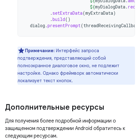
${
myDialogData
.
amou
${
myDialogData
.
rece
.
setExtraData
(
myExtraData
)
.
build
()
dialog
.
presentPrompt
(
threadReceivingCallbac
Примечание:
Интерфейс запроса
подтверждения, представляющий собой
полноэкранное диалоговое окно, не подлежит
настройке. Однако фреймворк автоматически
локализует текст кнопок.
Дополнительные ресурсы
Для получения более подробной информации о
защищенном подтверждении Android обратитесь к
следующим ресурсам.