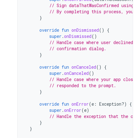
// Sign dataThatWasConfirmed using 
// By completing this process, you 
}
override
fun
onDismissed
()
{
super
.
onDismissed
()
// Handle case where user declined 
// confirmation dialog.
}
override
fun
onCanceled
()
{
super
.
onCanceled
()
// Handle case where your app closed
// responded to the prompt.
}
override
fun
onError
(
e
:
Exception?)
{
super
.
onError
(
e
)
// Handle the exception that the cal
}
}