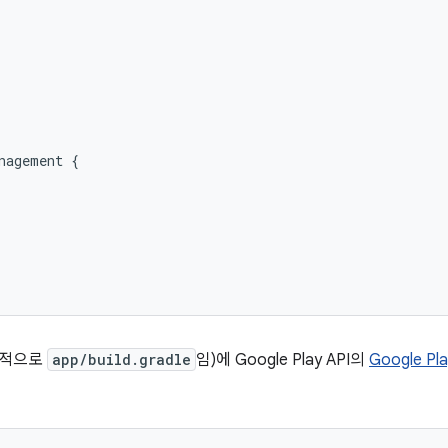


nagement {



반적으로
app/build.gradle
임)에 Google Play API의
Google P