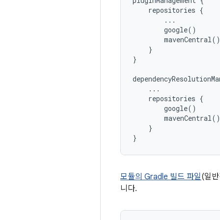
pluginManagement {

    repositories {

        ...

        google()

        mavenCentral()
    }

}

dependencyResolutionMa
    ...

    repositories {

        google()

        mavenCentral()
    }

모듈의 Gradle 빌드 파일
(일
니다.