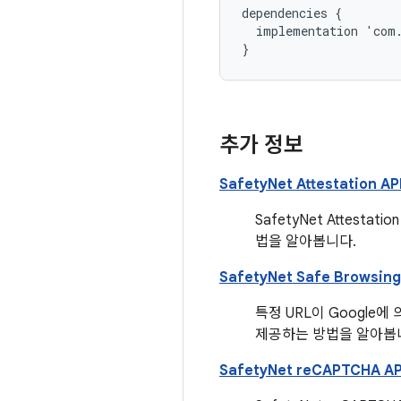
dependencies
{
implementation
'
com
}
추가 정보
SafetyNet Attestation AP
SafetyNet Attes
법을 알아봅니다.
SafetyNet Safe Browsing
특정 URL이 Google에
제공하는 방법을 알아봅
SafetyNet reCAPTCHA AP