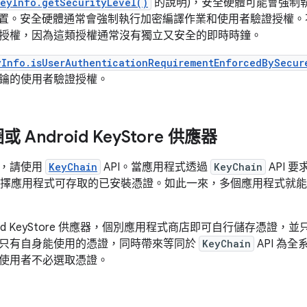
eyInfo.getSecurityLevel()
的說明)，安全硬體可能會強制
oid 裝置。安全硬體通常會強制執行加密編譯作業和使用者驗證授
授權，因為這類授權通常沒有獨立又安全的即時時鐘。
yInfo.isUserAuthenticationRequirementEnforcedBySecur
鑰的使用者驗證授權。
Android Key
Store 供應器
證，請使用
KeyChain
API。當應用程式透過
KeyChain
API 
，選擇應用程式可存取的已安裝憑證。如此一來，多個應用程式就
roid KeyStore 供應器，個別應用程式商店即可自行儲存憑證
只有自身能使用的憑證，同時帶來等同於
KeyChain
API 為
使用者不必選取憑證。