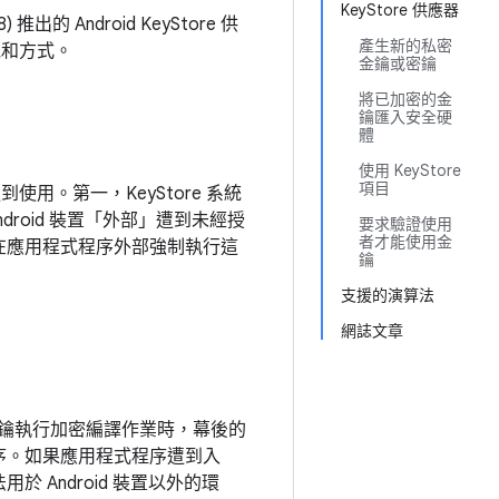
KeyStore 供應器
8) 推出的 Android KeyStore 供
產生新的私密
時機和方式。
金鑰或密鑰
將已加密的金
鑰匯入安全硬
體
使用 KeyStore
項目
到使用。第一，KeyStore 系統
roid 裝置「外部」
遭到未經授
要求驗證使用
者才能使用金
後在應用程式程序外部強制執行這
鑰
支援的演算法
網誌文章
e 金鑰執行加密編譯作業時，幕後的
序。如果應用程式程序遭到入
Android 裝置以外的環