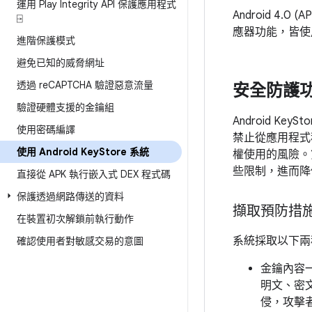
運用 Play Integrity API 保護應用程式
Android 4.0 (
⍈
應器功能，皆使用 
進階保護模式
避免已知的威脅網址
透過 re
CAPTCHA 驗證惡意流量
安全防護
驗證硬體支援的金鑰組
Android K
使用密碼編譯
禁止從應用程式程
使用 Android Key
Store 系統
權使用的風險。
些限制，進而降低
直接從 APK 執行嵌入式 DEX 程式碼
保護透過網路傳送的資料
擷取預防措
在裝置初次解鎖前執行動作
系統採取以下兩種安
確認使用者對敏感交易的意圖
金鑰內容一
明文、密
侵，攻擊者