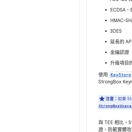
ECDSA、E
HMAC-S
3DES
延長的 AP
金鑰認證
升級項目的
使用
KeyStore
StrongBox 
注意：
如果 S
StrongBoxUnava
與 TEE 相比
證，防範實體攻