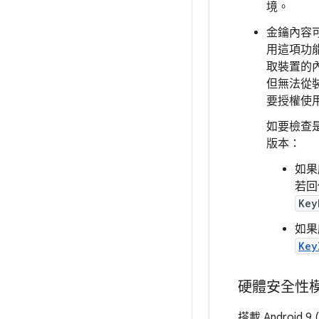
境。
金鑰內容可
用這項功能
取裝置的內部
但無法從
要授權使
如要檢查
版本：
如果應
若回
Key
如果應
Key
硬體安全性
搭載 Android