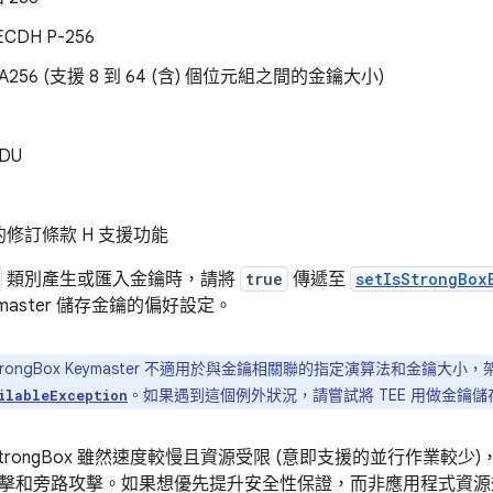
CDH P-256
HA256 (支援 8 到 64 (含) 個位元組之間的金鑰大小)
DU
修訂條款 H 支援功能
類別產生或匯入金鑰時，請將
true
傳遞至
setIsStrongBox
Keymaster 儲存金鑰的偏好設定。
trongBox Keymaster 不適用於與金鑰相關聯的指定演算法和金鑰大小
。如果遇到這個例外狀況，請嘗試將 TEE 用做金鑰
ilableException
，StrongBox 雖然速度較慢且資源受限 (意即支援的並行作業較
擊和旁路攻擊。如果想優先提升安全性保證，而非應用程式資源