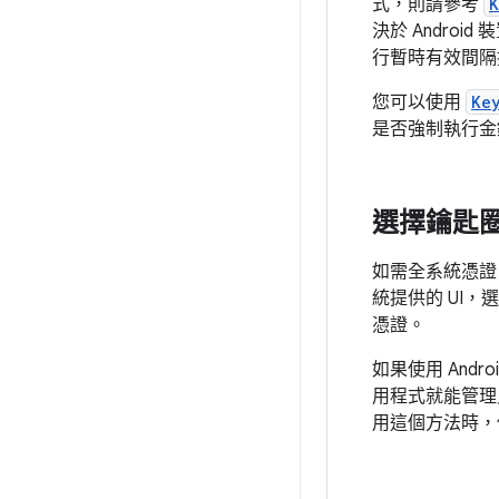
式，則請參考
K
決於 Andr
行暫時有效間隔
您可以使用
Ke
是否強制執行金
選擇鑰匙圈或 
如需全系統憑
統提供的 UI
憑證。
如果使用 And
用程式就能管理
用這個方法時，