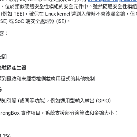
項目，位於類似硬體安全性模組的安全元件中。雖然硬體安全性模
例如 TEE)，確保在 Linux kernel 遭到入侵時不會洩漏金鑰，但
E) 或 SoC 端安全處理器 (iSE)。
容：
空間
機號碼產生器
遭到竄改和未經授權側載應用程式的其他機制
器
知引腳 (或同等功能)，例如通用型輸入輸出 (GPIO)
trongBox 實作項目，系統支援部分演算法和金鑰大小：
和 256