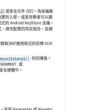
E)
或安全元件 (SE)。為金鑰啟
系統遭到入侵，或是攻擊者可以讀
ndroid KeyStore 金鑰，
式、填充配置的特定組合，並摘
驟取決於應用程式的目標 SDK
ecurityLevel()
的回傳值。
IRONMENT
或
安全硬體中。
，這是 Keymaster 或 Keymint