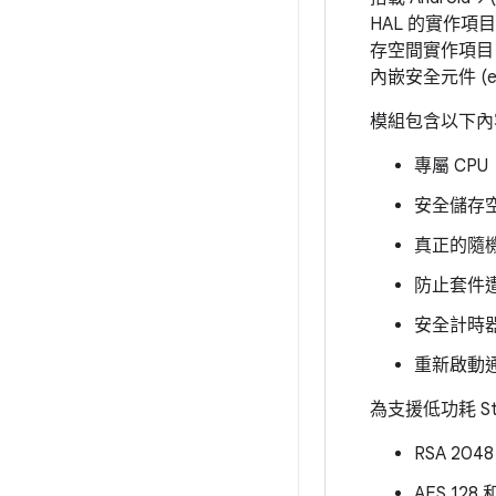
HAL 的實作
存空間實作項目 (
內嵌安全元件 (eS
模組包含以下內
專屬 CPU
安全儲存
真正的隨
防止套件
安全計時
重新啟動通
為支援低功耗 S
RSA 2048
AES 128 