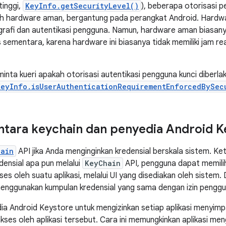
tinggi,
KeyInfo.getSecurityLevel()
), beberapa otorisasi 
leh hardware aman, bergantung pada perangkat Android. Hard
ografi dan autentikasi pengguna. Namun, hardware aman biasan
as sementara, karena hardware ini biasanya tidak memiliki jam r
nta kueri apakah otorisasi autentikasi pengguna kunci diberl
KeyInfo.isUserAuthenticationRequirementEnforcedBySec
ntara keychain dan penyedia Android K
hain
API jika Anda menginginkan kredensial berskala sistem. Ket
ensial apa pun melalui
KeyChain
API, pengguna dapat memilih
es oleh suatu aplikasi, melalui UI yang disediakan oleh sistem.
menggunakan kumpulan kredensial yang sama dengan izin penggu
a Android Keystore untuk mengizinkan setiap aplikasi menyimpa
kses oleh aplikasi tersebut. Cara ini memungkinkan aplikasi men