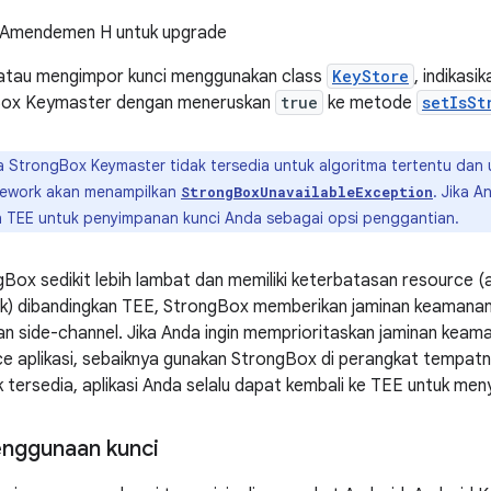
 Amendemen H untuk upgrade
tau mengimpor kunci menggunakan class
KeyStore
, indikas
gBox Keymaster dengan meneruskan
true
ke metode
setIsSt
a StrongBox Keymaster tidak tersedia untuk algoritma tertentu dan 
amework akan menampilkan
. Jika 
StrongBoxUnavailableException
n TEE untuk penyimpanan kunci Anda sebagai opsi penggantian.
Box sedikit lebih lambat dan memiliki keterbatasan resource (a
k) dibandingkan TEE, StrongBox memberikan jaminan keamanan 
dan side-channel. Jika Anda ingin memprioritaskan jaminan keama
rce aplikasi, sebaiknya gunakan StrongBox di perangkat tempat
 tersedia, aplikasi Anda selalu dapat kembali ke TEE untuk men
enggunaan kunci