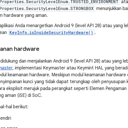
Properties.SecurityLevelEnum.TRUSTED_ENVIRONMENT
ata
Properties.SecurityLevelEnum.STRONGBOX
menunjukkan ba
m hardware yang aman.
 aplikasi Anda menargetkan Android 9 (level API 28) atau yang leb
lean
KeyInfo.isInsideSecurityHardware()
.
anan hardware
idukung dan menjalankan Android 9 (level API 28) atau yang lebi
master
, implementasi Keymaster atau Keymint HAL yang berad
odul keamanan hardware. Meskipun modul keamanan hardware d
nyimpanan kunci yang tidak dapat terungkap oleh penyusupan ke
a eksplisit merujuk pada perangkat seperti Elemen Pengaman 
g aman (iSE) di SoC.
hal-hal berikut:
endiri