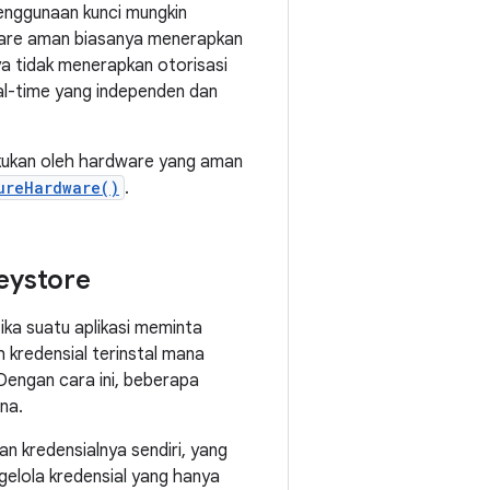
penggunaan kunci mungkin
ware aman biasanya menerapkan
ya tidak menerapkan otorisasi
eal-time yang independen dan
akukan oleh hardware yang aman
ureHardware()
.
eystore
ika suatu aplikasi meminta
 kredensial terinstal mana
 Dengan cara ini, beberapa
na.
n kredensialnya sendiri, yang
gelola kredensial yang hanya