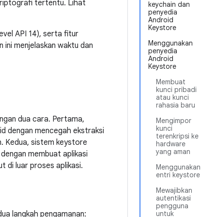
ptografi tertentu. Lihat
keychain dan
penyedia
Android
Keystore
vel API 14), serta fitur
Menggunakan
n ini menjelaskan waktu dan
penyedia
Android
Keystore
Membuat
kunci pribadi
atau kunci
rahasia baru
engan dua cara. Pertama,
Mengimpor
kunci
id dengan mencegah ekstraksi
terenkripsi ke
n. Kedua, sistem keystore
hardware
yang aman
 dengan membuat aplikasi
di luar proses aplikasi.
Menggunakan
entri keystore
Mewajibkan
autentikasi
pengguna
n dua langkah pengamanan:
untuk