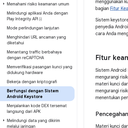
menggunakan kun
Memahami risiko keamanan umum
bagian
Fitur K
Melindungi aplikasi Anda dengan
Play Integrity API ⍈
Sistem keystor
penyedia Androi
Mode perlindungan lanjutan
cara Anda meng
Menghindari URL ancaman yang
diketahui
Menantang traffic berbahaya
Fitur kea
dengan re
CAPTCHA
Memverifikasi pasangan kunci yang
Sistem Android 
didukung hardware
mengurangi risi
Bekerja dengan kriptografi
materi kunci da
mengurangi risi
Berfungsi dengan Sistem
Android Keystore
menentukan peng
Menjalankan kode DEX tersemat
langsung dari APK
Pencegahan 
Melindungi data yang dikirim
Materi kunci da
melalui jaringan