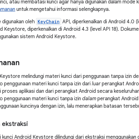
ci, atau membatasi kunci agar hanya digunakan dalam mode kri
eamanan
untuk mengetahui informasi selengkapnya.
e digunakan oleh
KeyChain
API, diperkenalkan di Android 4.0 (le
d Keystore, diperkenalkan di Android 4.3 (level API 18). Dokume
gunakan sistem Android Keystore.
manan
Keystore melindungi materi kunci dari penggunaan tanpa izin d
ko penggunaan materi kunci tanpa izin dari
luar
perangkat Andro
ri proses aplikasi dan dari perangkat Android secara keseluruha
ko penggunaan materi kunci tanpa izin
dalam
perangkat Android
gunaan kuncinya dengan izin, lalu menerapkan batasan tersebut 
ekstraksi
ri kunci Android Keystore dilindungi dari ekstraksi menggunaka