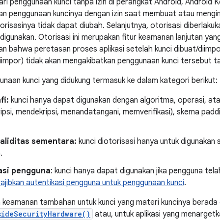
ri penggunaan kunci tanpa izin di perangkat Android, Android K
n penggunaan kuncinya dengan izin saat membuat atau mengimp
orisasinya tidak dapat diubah. Selanjutnya, otorisasi diberlak
ci digunakan. Otorisasi ini merupakan fitur keamanan lanjutan y
 bahwa peretasan proses aplikasi setelah kunci dibuat/diimpo
iimpor) tidak akan mengakibatkan penggunaan kunci tersebut ta
unaan kunci yang didukung termasuk ke dalam kategori berikut:
fi:
kunci hanya dapat digunakan dengan algoritma, operasi, atau
ipsi, mendekripsi, menandatangani, memverifikasi), skema padd
validitas sementara:
kunci diotorisasi hanya untuk digunakan 
.
asi pengguna
: kunci hanya dapat digunakan jika pengguna telah
jibkan autentikasi pengguna untuk penggunaan kunci
.
h keamanan tambahan untuk kunci yang materi kuncinya berada
sideSecurityHardware()
atau, untuk aplikasi yang menargetka