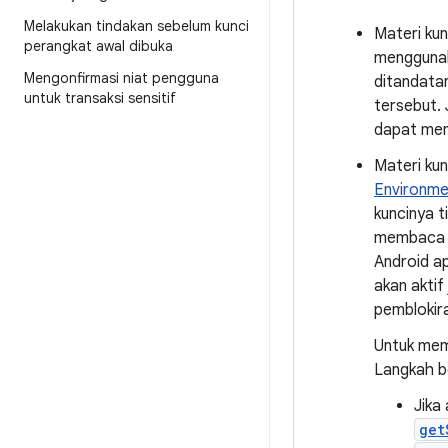
Melakukan tindakan sebelum kunci
Materi kun
perangkat awal dibuka
menggunaka
Mengonfirmasi niat pengguna
ditandatan
untuk transaksi sensitif
tersebut. 
dapat meng
Materi ku
Environme
kuncinya t
membaca p
Android ap
akan akti
pemblokira
Untuk meme
Langkah be
Jika
get