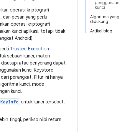
penggunaan
kunci
nkan operasi kriptografi
t, dan pesan yang perlu
Algoritma yang
didukung
nkan operasi kriptografi
kan kunci aplikasi, tetapi tidak
Artikel blog
angkat Android).
perti
Trusted Execution
ntuk sebuah kunci, materi
S disusupi atau penyerang dapat
nggunakan kunci Keystore
dari perangkat. Fitur ini hanya
algoritma kunci, mode
ngan kunci.
KeyInfo
untuk kunci tersebut.
ih tinggi, periksa nilai return