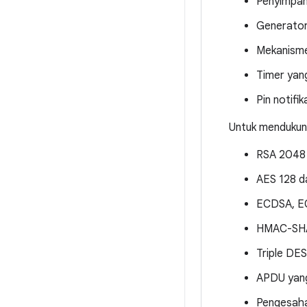
Penyimpa
Generator
Mekanisme
Timer yan
Pin notifi
Untuk mendukung
RSA 2048
AES 128 d
ECDSA, E
HMAC-SHA2
Triple DES
APDU yang
Pengesaha