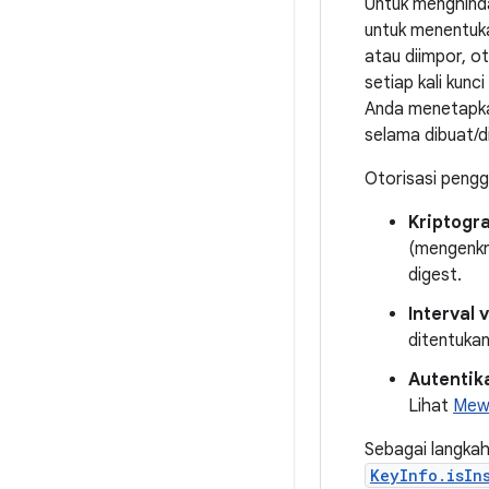
Untuk menghinda
untuk menentuka
atau diimpor, ot
setiap kali kun
Anda menetapkan
selama dibuat/d
Otorisasi pengg
Kriptogra
(mengenkr
digest.
Interval 
ditentukan
Autentik
Lihat
Mewa
Sebagai langka
KeyInfo.isIn