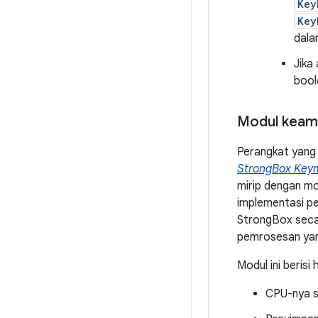
Key
Key
dala
Jika
boo
Modul keam
Perangkat yang d
StrongBox Key
mirip dengan m
implementasi pe
StrongBox secar
pemrosesan yan
Modul ini berisi 
CPU-nya s