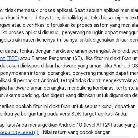
ci tidak memasuki proses aplikasi. Saat sebuah aplikasi menjala
n kunci Android Keystore, di balik layar, teks biasa, ciphertex
gani atau diverifikasi diteruskan ke proses sistem yang menjala
Jika proses aplikasi disusupi, penyerang mungkin dapat mengguna
ekstrak materi kuncinya (misalnya, untuk digunakan di luar per
nci dapat terikat dengan hardware aman perangkat Android, se
nt (TEE)
atau Elemen Pengaman (SE). Jika fitur ini diaktifkan u
idak akan diekspos di luar hardware yang aman. Jika Android O
enyimpanan internal perangkat, penyerang mungkin dapat me
likasi di perangkat Android, tetapi tidak dapat mengekstraknya 
f jika hardware aman perangkat mendukung kombinasi tertentu 
n, skema padding, dan digest yang diizinkan untuk digunakan de
riksa apakah fitur ini diaktifkan untuk sebuah kunci, dapatkan
rikutnya bergantung pada versi SDK target aplikasi Anda:
 aplikasi Anda menargetkan Android 10 (level API 29) atau yang leb
SecurityLevel()
. Nilai return yang cocok dengan