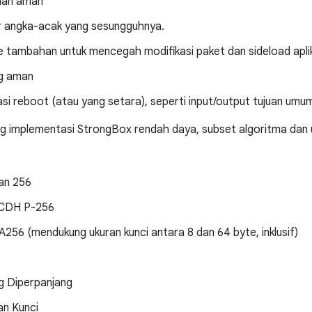
nan aman
 angka-acak yang sesungguhnya.
 tambahan untuk mencegah modifikasi paket dan sideload aplika
g aman
kasi reboot (atau yang setara), seperti input/output tujuan umu
 implementasi StrongBox rendah daya, subset algoritma dan uk
an 256
CDH P-256
56 (mendukung ukuran kunci antara 8 dan 64 byte, inklusif)
 Diperpanjang
n Kunci