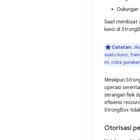
Dukungan
Saat membuat a
kunci di Stron
Catatan:
Jik
suatu kunci, fr
ini, coba gunaka
Meskipun Strong
operasi serenta
serangan fisik 
efisiensi resou
StrongBox tidak
Otorisasi p