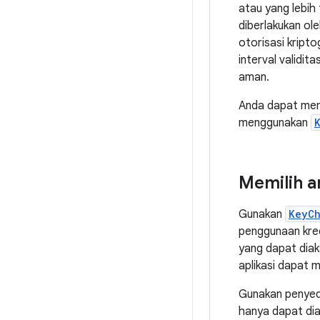
atau yang lebih 
diberlakukan o
otorisasi kript
interval validit
aman.
Anda dapat memi
menggunakan
Memilih a
Gunakan
KeyC
penggunaan kred
yang dapat diaks
aplikasi dapat 
Gunakan penyedi
hanya dapat dia