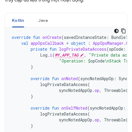
truy cập dữ liệu trong một hoạt động:
Kotlin
Java
override
fun
onCreate
(
savedInstanceState
:
Bundle?)
val
appOpsCallback
=
object
:
AppOpsManager
.
On
private
fun
logPrivateDataAccess
(
opCode
:
S
Log
.
i
(
MY_APP_TAG
,
"Private data acce
"Operation: 
$
opCode
\nStack Tra
}
override
fun
onNoted
(
syncNotedAppOp
:
SyncN
logPrivateDataAccess
(
syncNotedAppOp
.
op
,
Throwable
()
}
override
fun
onSelfNoted
(
syncNotedAppOp
:
S
logPrivateDataAccess
(
syncNotedAppOp
.
op
,
Throwable
()
}