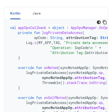
Kotlin
Java
val
appOpsCallback
=
object
:
AppOpsManager
.
OnOpNo
private
fun
logPrivateDataAccess
(
opCode
:
String
,
attributionTag
:
Strin
Log
.
i
(
MY_APP_TAG
,
"Private data accessed.
"Operation: 
$
opCode
\n "
+
"Attribution Tag:
$
attributionT
}
override
fun
onNoted
(
syncNotedAppOp
:
SyncNoted
logPrivateDataAccess
(
syncNotedAppOp
.
op
,
syncNotedAppOp
.
attributionTag
,
Throwable
().
stackTrace
.
toString
())
}
override
fun
onSelfNoted
(
syncNotedAppOp
:
SyncN
logPrivateDataAccess
(
syncNotedAppOp
.
op
,
syncNotedAppOp
.
attributionTag
,