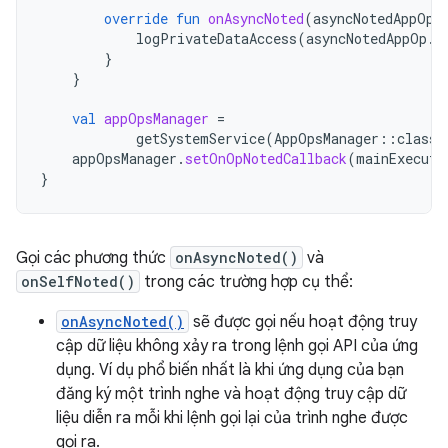
override
fun
onAsyncNoted
(
asyncNotedAppOp
:
logPrivateDataAccess
(
asyncNotedAppOp
.
o
}
}
val
appOpsManager
=
getSystemService
(
AppOpsManager
::
class
.
appOpsManager
.
setOnOpNotedCallback
(
mainExecuto
}
Gọi các phương thức
onAsyncNoted()
và
onSelfNoted()
trong các trường hợp cụ thể:
onAsyncNoted()
sẽ được gọi nếu hoạt động truy
cập dữ liệu không xảy ra trong lệnh gọi API của ứng
dụng. Ví dụ phổ biến nhất là khi ứng dụng của bạn
đăng ký một trình nghe và hoạt động truy cập dữ
liệu diễn ra mỗi khi lệnh gọi lại của trình nghe được
gọi ra.