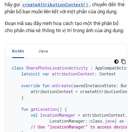
hãy gọi
createAttributionContext()
, chuyển đến thẻ
phân bổ bạn muốn liên kết với một phần của ứng dụng.
Đoạn mã sau đây minh hoạ cách tạo một thẻ phân bổ
cho phần chia sẻ thông tin vị trí trong ảnh của ứng dụng:
Kotlin
Java
class
SharePhotoLocationActivity
:
AppCompatActivi
lateinit
var
attributionContext
:
Context
override
fun
onCreate
(
savedInstanceState
:
Bund
attributionContext
=
createAttributionConte
}
fun
getLocation
()
{
val
locationManager
=
attributionContext
.
g
LocationManager
::
class
.
java
)
as
Lo
// Use "locationManager" to access device 