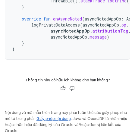
Throwable
().
stackTrace
.
toString
())
}
override
fun
onAsyncNoted
(
asyncNotedAppOp
:
Asy
logPrivateDataAccess
(
asyncNotedAppOp
.
op
,
asyncNotedAppOp
.
attributionTag
,
asyncNotedAppOp
.
message
)
}
}
Thông tin này có hữu ích không cho bạn không?
Nội dung và mã mẫu trên trang này phải tuân thủ các giấy phép như
mô tả trong phần
Giấy phép nội dung
. Java và OpenJDK là nhãn hiệu
hoặc nhãn hiệu đã đăng ký của Oracle và/hoặc đơn vị liên kết của
Oracle.