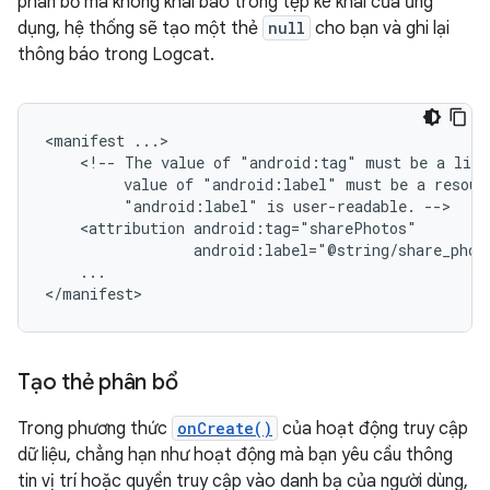
phân bổ mà không khai báo trong tệp kê khai của ứng
dụng, hệ thống sẽ tạo một thẻ
null
cho bạn và ghi lại
thông báo trong Logcat.
<manifest
<!--
The
value
of
"android:tag"
must
be
a
lite
value
of
"android:label"
must
be
a
resour
"android:label"
is
user-readable.
<attribution
android:label="@string/share_phot
...

</manifest>
Tạo thẻ phân bổ
Trong phương thức
onCreate()
của hoạt động truy cập
dữ liệu, chẳng hạn như hoạt động mà bạn yêu cầu thông
tin vị trí hoặc quyền truy cập vào danh bạ của người dùng,