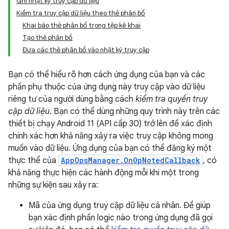
Ghi nhật ký truy cập dữ liệu
Kiểm tra truy cập dữ liệu theo thẻ phân bổ
Khai báo thẻ phân bổ trong tệp kê khai
Tạo thẻ phân bổ
Đưa các thẻ phân bổ vào nhật ký truy cập
Bạn có thể hiểu rõ hơn cách ứng dụng của bạn và các
phần phụ thuộc của ứng dụng này truy cập vào dữ liệu
riêng tư của người dùng bằng cách
kiểm tra quyền truy
cập dữ liệu
. Bạn có thể dùng những quy trình này trên các
thiết bị chạy Android 11 (API cấp 30) trở lên để xác định
chính xác hơn khả năng xảy ra việc truy cập không mong
muốn vào dữ liệu. Ứng dụng của bạn có thể đăng ký một
thực thể của
AppOpsManager.OnOpNotedCallback
, có
khả năng thực hiện các hành động mỗi khi một trong
những sự kiện sau xảy ra:
Mã của ứng dụng truy cập dữ liệu cá nhân. Để giúp
bạn xác định phần logic nào trong ứng dụng đã gọi