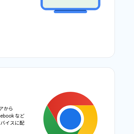
ストアから
mebook など
S デバイスに配