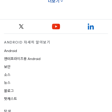
expand_more
더보기
ANDROID 자세히 알아보기
Android
엔터프라이즈용 Android
보안
소스
뉴스
블로그
팟캐스트
탐색