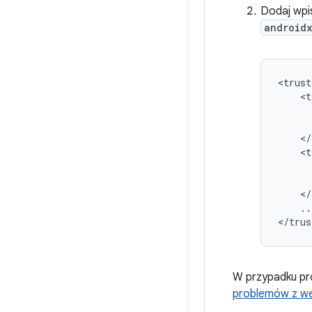
Dodaj wp
android
<t
<t
..
W przypadku pro
problemów z wer