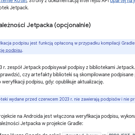
temie Kotlin
, Strony z dokumentacją interfejsu API
opartej na 
iotek Jetpack.
ależności Jetpacka (opcjonalnie)
ikacja podpisu jest funkcją opłaconą w przypadku kompilacji Gradl
cję podpisu
.
r. zespół Jetpack podpisywał podpisy z bibliotekami Jetpack
rawdzić, czy artefakty biblioteki są skompilowane podpisane 
o weryfikacji podpisu, gdy: opublikuje aktualizację.
oteki wydane przed czerwcem 2023 r. nie zawierają podpisów i nie pr
rojekcie na Androida jest włączona weryfikacja podpisu, wykon
leżności Jetpacka w projekcie Gradle: