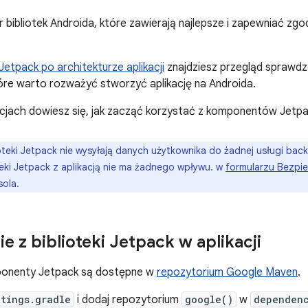
r bibliotek Androida, które zawierają najlepsze i zapewniać z
etpack po architekturze aplikacji
znajdziesz przegląd sprawdz
tóre warto rozważyć stworzyć aplikację na Androida.
cjach dowiesz się, jak zacząć korzystać z komponentów Jetpa
oteki Jetpack nie wysyłają danych użytkownika do żadnej usługi bac
teki Jetpack z aplikacją nie ma żadnego wpływu. w
formularzu Bezpi
sola.
e z biblioteki Jetpack w aplikacji
onenty Jetpack są dostępne w
repozytorium Google Maven
.
ttings.gradle
i dodaj repozytorium
google()
w
dependen