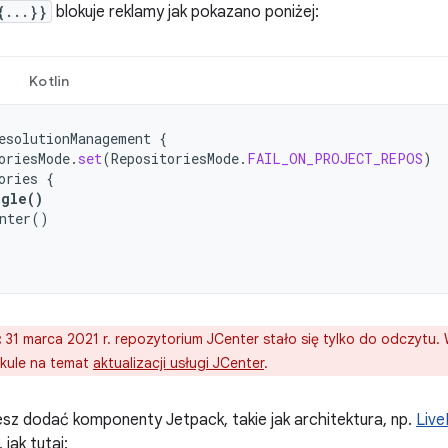
{...}}
blokuje reklamy jak pokazano poniżej:
Kotlin
esolutionManagement
{
oriesMode
.
set
(
RepositoriesMode
.
FAIL_ON_PROJECT_REPOS
)
ories
{
ogle
()
nter
()
:
31 marca 2021 r. repozytorium JCenter stało się tylko do odczytu. W
ykule na temat
aktualizacji usługi JCenter
.
z dodać komponenty Jetpack, takie jak architektura, np.
Liv
, jak tutaj: