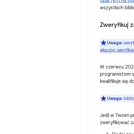
opartych na sys
wszystkich bibl
Zweryfikuj z
Uwaga:
weryf
włączyć weryfika
W czerwcu 2023 
programistom sp
kwalifikuje się d
Uwaga:
bibli
Jeśli w Twoim p
zweryfikować za