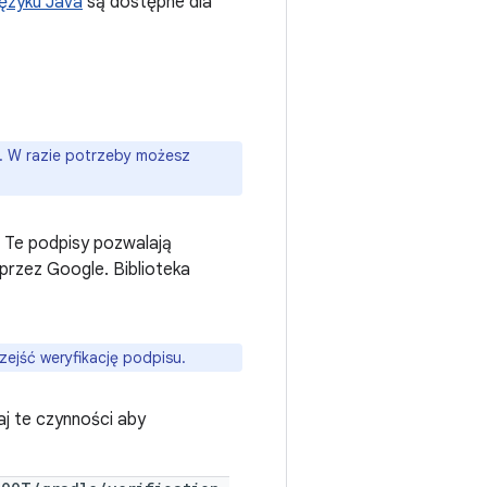
języku Java
są dostępne dla
e. W razie potrzeby możesz
. Te podpisy pozwalają
przez Google. Biblioteka
zejść weryfikację podpisu.
aj te czynności aby