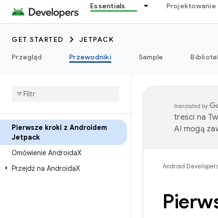
Essentials
Projektowanie 
GET STARTED
JETPACK
Przegląd
Przewodniki
Sample
Bibliote
treści na T
Pierwsze kroki z Androidem
AI mogą zaw
Jetpack
Omówienie Androida
X
Android Developer
Przejdź na Androida
X
Pierw