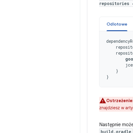
repositories 
Odlotowe
dependencyR
reposit
reposit
go
jce
}
}
Ostrzeżenie
znajdziesz w art
Następnie możes
build.gradle