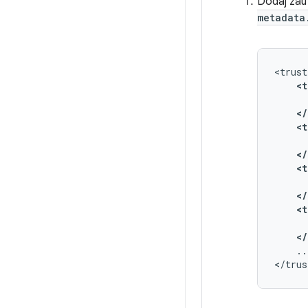
Dodaj zau
metadata
<t
</
<t
</
<t
</
<t
</
..