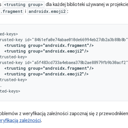
is
<trusting group>
dla każdej biblioteki używanej w projekci
x.fragment
i
androidx.emoji2
:
rusted-key
<trusting
group="androidx.fragment"/>
<trusting
group="androidx.emoji2"/>
rusted-key
<trusting
group="androidx.fragment"/>
<trusting
group="androidx.emoji2"/>
.

blemów z weryfikacją zależności zapoznaj się z przewodnikie
yfikacją zależności
.