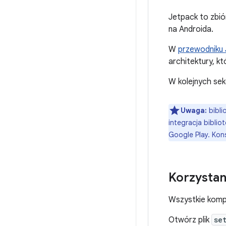
Jetpack to zbió
na Androida.
W
przewodniku J
architektury, k
W kolejnych sek
Uwaga:
bibli
integracja biblio
Google Play. Kon
Korzystani
Wszystkie komp
Otwórz plik
se