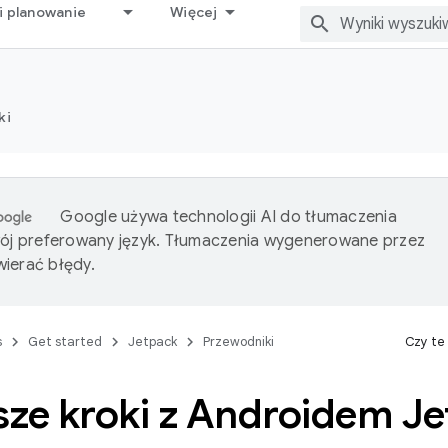
i planowanie
Więcej
ki
Google używa technologii AI do tłumaczenia
wój preferowany język. Tłumaczenia wygenerowane przez
ierać błędy.
s
Get started
Jetpack
Przewodniki
Czy te
sze kroki z Androidem J