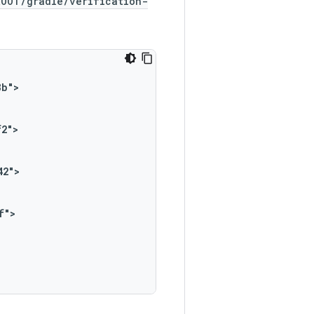
ROOT/gradle/verification-
8b">
f2">
42">
f">