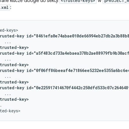
fane klucze Google do sekcji
<trusted-keys>
w
$PROJECT_
.xml
:
rusted-key
id="8461efa0e74abae010de66994eb27db2a3b88b
trusted-key>
rusted-key
id="a5f483cd733a4ebaea378b2ae88979fb9b30ac
trusted-key>
rusted-key
id="0f06ff86beeaf4e71866ee5232ee5355a6bc6e
trusted-key>
rusted-key
id="0e225917414670f4442c250dfd533c07c264648
trusted-key>
.
