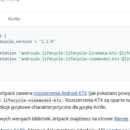
Kotlin
s
{
ecycle_version
=
"2.2.0"
ntation
"androidx.lifecycle:lifecycle-livedata-ktx:$lif
ntation
"androidx.lifecycle:lifecycle-viewmodel-ktx:$li
 Jetpack zawiera
rozszerzenia Android KTX
(jak pokazano powy
i
lifecycle-viewmodel-ktx
. Rozszerzenia KTX są oparte na 
nkcje językowe charakterystyczne dla języka Kotlin.
wych wersjach biblioteki Jetpack znajdziesz na stronie
Wersje
.